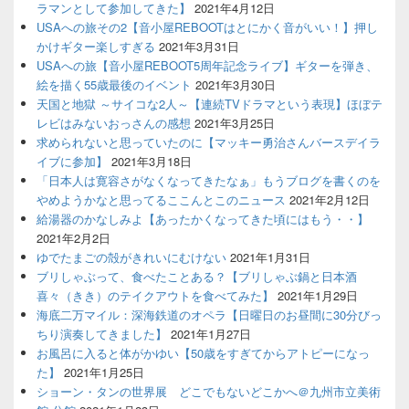
ラマンとして参加してきた】
2021年4月12日
USAへの旅その2【音小屋REBOOTはとにかく音がいい！】押し
かけギター楽しすぎる
2021年3月31日
USAへの旅【音小屋REBOOT5周年記念ライブ】ギターを弾き、
絵を描く55歳最後のイベント
2021年3月30日
天国と地獄 ～サイコな2人～【連続TVドラマという表現】ほぼテ
レビはみないおっさんの感想
2021年3月25日
求められないと思っていたのに【マッキー勇治さんバースデイラ
イブに参加】
2021年3月18日
「日本人は寛容さがなくなってきたなぁ」もうブログを書くのを
やめようかなと思ってるここんとこのニュース
2021年2月12日
給湯器のかなしみよ【あったかくなってきた頃にはもう・・】
2021年2月2日
ゆでたまごの殻がきれいにむけない
2021年1月31日
ブリしゃぶって、食べたことある？【ブリしゃぶ鍋と日本酒
喜々（きき）のテイクアウトを食べてみた】
2021年1月29日
海底二万マイル：深海鉄道のオペラ【日曜日のお昼間に30分びっ
ちり演奏してきました】
2021年1月27日
お風呂に入ると体がかゆい【50歳をすぎてからアトピーになっ
た】
2021年1月25日
ショーン・タンの世界展 どこでもないどこかへ＠九州市立美術