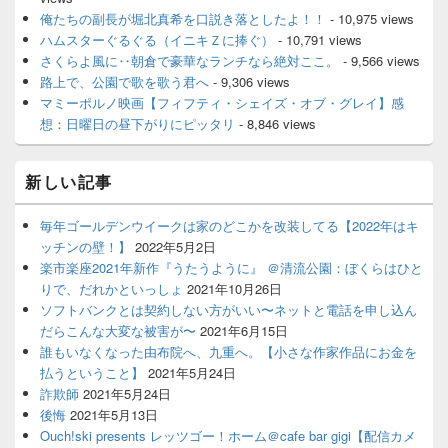
俺たちの副長が堀北真希を口説き落としたよ！！
- 10,975 views
ハムスターぐるぐる（イニキＺに捧ぐ）
- 10,791 views
さくらよ風に‥朝倉で豪華なランチなら絶対ここ。
- 9,566 views
路上で、公園で歌を歌う君へ
- 9,306 views
マミーポルノ映画【フィフティ・シェイズ・オブ・グレイ】感
想：日曜日の昼下がりにピッタリ
- 8,846 views
新しい記事
毎年ゴールデンウイークは家のどこかを改装してる【2022年はキ
ッチンの壁！】
2022年5月2日
楽市楽座2021年新作『うたうように』 ＠清流公園：ぼくらはひと
りで、だれかといっしょ
2021年10月26日
ソフトバンクとは契約しない方がいい〜ネットと電話を申し込ん
だらこんな大変な被害が〜
2021年6月15日
誰もいなくなった由布院へ、九重へ。【小さな作家作品にお金を
払うということ】
2021年5月24日
詐欺師
2021年5月24日
後悔
2021年5月13日
Ouch!ski presents レッツゴー！ホーム＠cafe bar gigi【配信カメ