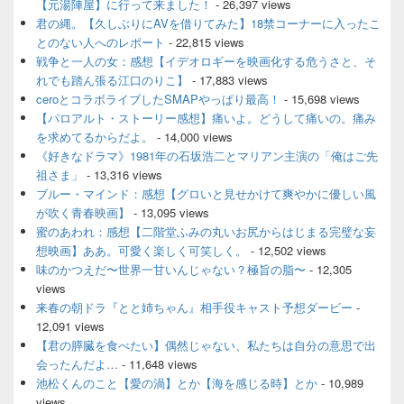
【元湯陣屋】に行って来ました！
- 26,397 views
ト
君の縄。【久しぶりにAVを借りてみた】18禁コーナーに入ったこ
エ
とのない人へのレポート
- 22,815 views
リ
ア
戦争と一人の女：感想【イデオロギーを映画化する危うさと、そ
れでも踏ん張る江口のりこ】
- 17,883 views
ceroとコラボライブしたSMAPやっぱり最高！
- 15,698 views
【パロアルト・ストーリー感想】痛いよ。どうして痛いの。痛み
を求めてるからだよ。
- 14,000 views
《好きなドラマ》1981年の石坂浩二とマリアン主演の「俺はご先
祖さま」
- 13,316 views
ブルー・マインド：感想【グロいと見せかけて爽やかに優しい風
が吹く青春映画】
- 13,095 views
蜜のあわれ：感想【二階堂ふみの丸いお尻からはじまる完璧な妄
想映画】ああ。可愛く楽しく可笑しく。
- 12,502 views
味のかつえだ〜世界一甘いんじゃない？極旨の脂〜
- 12,305
views
来春の朝ドラ『とと姉ちゃん』相手役キャスト予想ダービー
-
12,091 views
【君の膵臓を食べたい】偶然じゃない、私たちは自分の意思で出
会ったんだよ…
- 11,648 views
池松くんのこと【愛の渦】とか【海を感じる時】とか
- 10,989
views