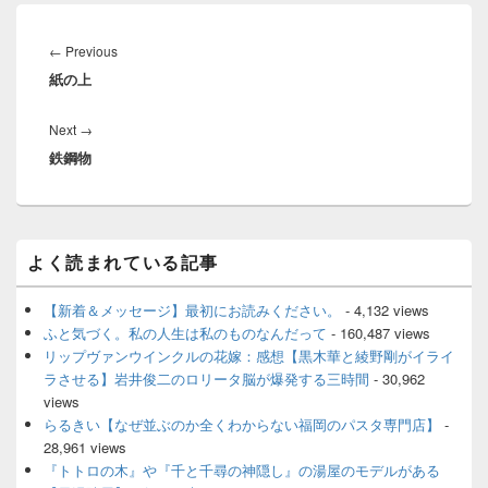
投
稿
Previous
←
Previous
ナ
紙の上
post:
ビ
ゲ
Next
Next
→
ー
鉄鋼物
post:
シ
ョ
ン
メ
よく読まれている記事
イ
ン
サ
【新着＆メッセージ】最初にお読みください。
- 4,132 views
イ
ふと気づく。私の人生は私のものなんだって
- 160,487 views
ド
リップヴァンウインクルの花嫁：感想【黒木華と綾野剛がイライ
バ
ラさせる】岩井俊二のロリータ脳が爆発する三時間
- 30,962
ー
views
ウ
ィ
らるきい【なぜ並ぶのか全くわからない福岡のパスタ専門店】
-
ジ
28,961 views
ェ
『トトロの木』や『千と千尋の神隠し』の湯屋のモデルがある
ッ