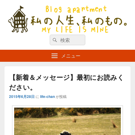
私の人生、私のもの。【新館】
検
my life is mine
検
索
索
対
メニュー
象:
【新着＆メッセージ】最初にお読みく
ださい。
2015年6月28日
に
life-chan
が投稿