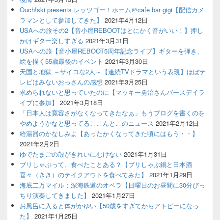
Ouch!ski presents レッツゴー！ホーム＠cafe bar gigi【配信カメ
ラマンとして参加してきた】
2021年4月12日
USAへの旅その2【音小屋REBOOTはとにかく音がいい！】押し
かけギター楽しすぎる
2021年3月31日
USAへの旅【音小屋REBOOT5周年記念ライブ】ギターを弾き、
絵を描く55歳最後のイベント
2021年3月30日
天国と地獄 ～サイコな2人～【連続TVドラマという表現】ほぼテ
レビはみないおっさんの感想
2021年3月25日
求められないと思っていたのに【マッキー勇治さんバースデイラ
イブに参加】
2021年3月18日
「日本人は寛容さがなくなってきたなぁ」もうブログを書くのを
やめようかなと思ってるここんとこのニュース
2021年2月12日
給湯器のかなしみよ【あったかくなってきた頃にはもう・・】
2021年2月2日
ゆでたまごの殻がきれいにむけない
2021年1月31日
ブリしゃぶって、食べたことある？【ブリしゃぶ鍋と日本酒
喜々（きき）のテイクアウトを食べてみた】
2021年1月29日
海底二万マイル：深海鉄道のオペラ【日曜日のお昼間に30分びっ
ちり演奏してきました】
2021年1月27日
お風呂に入ると体がかゆい【50歳をすぎてからアトピーになっ
た】
2021年1月25日