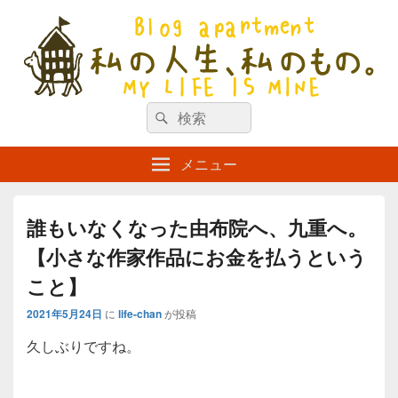
私の人生、私のもの。【新館】
検
my life is mine
検
索
索
対
メニュー
象:
誰もいなくなった由布院へ、九重へ。
【小さな作家作品にお金を払うという
こと】
2021年5月24日
に
life-chan
が投稿
久しぶりですね。