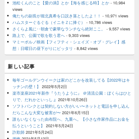
池松くんのこと【愛の渦】とか【海を感じる時】とか
- 10,984
views
俺たちの副長が堀北真希を口説き落としたよ！！
- 10,971 views
ハムスターぐるぐる（イニキＺに捧ぐ）
- 10,786 views
さくらよ風に‥朝倉で豪華なランチなら絶対ここ。
- 9,557 views
路上で、公園で歌を歌う君へ
- 9,303 views
マミーポルノ映画【フィフティ・シェイズ・オブ・グレイ】感
想：日曜日の昼下がりにピッタリ
- 8,842 views
新しい記事
毎年ゴールデンウイークは家のどこかを改装してる【2022年はキ
ッチンの壁！】
2022年5月2日
楽市楽座2021年新作『うたうように』 ＠清流公園：ぼくらはひと
りで、だれかといっしょ
2021年10月26日
ソフトバンクとは契約しない方がいい〜ネットと電話を申し込ん
だらこんな大変な被害が〜
2021年6月15日
誰もいなくなった由布院へ、九重へ。【小さな作家作品にお金を
払うということ】
2021年5月24日
詐欺師
2021年5月24日
後悔
2021年5月13日