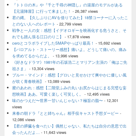
ェ
『トトロの木』や『千と千尋の神隠し』の湯屋のモデルがある
ッ
【元湯陣屋】に行って来ました！
- 26,387 views
ト
君の縄。【久しぶりにAVを借りてみた】18禁コーナーに入ったこ
エ
とのない人へのレポート
- 22,799 views
リ
ア
戦争と一人の女：感想【イデオロギーを映画化する危うさと、そ
れでも踏ん張る江口のりこ】
- 17,878 views
ceroとコラボライブしたSMAPやっぱり最高！
- 15,692 views
【パロアルト・ストーリー感想】痛いよ。どうして痛いの。痛み
を求めてるからだよ。
- 13,996 views
《好きなドラマ》1981年の石坂浩二とマリアン主演の「俺はご先
祖さま」
- 13,304 views
ブルー・マインド：感想【グロいと見せかけて爽やかに優しい風
が吹く青春映画】
- 13,089 views
蜜のあわれ：感想【二階堂ふみの丸いお尻からはじまる完璧な妄
想映画】ああ。可愛く楽しく可笑しく。
- 12,495 views
味のかつえだ〜世界一甘いんじゃない？極旨の脂〜
- 12,301
views
来春の朝ドラ『とと姉ちゃん』相手役キャスト予想ダービー
-
12,086 views
【君の膵臓を食べたい】偶然じゃない、私たちは自分の意思で出
会ったんだよ…
- 11,643 views