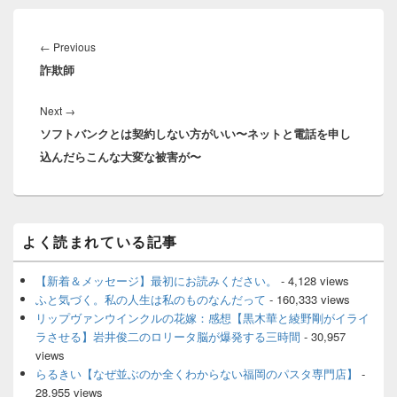
投
稿
Previous
←
Previous
ナ
詐欺師
post:
ビ
ゲ
Next
Next
→
ー
ソフトバンクとは契約しない方がいい〜ネットと電話を申し
post:
シ
込んだらこんな大変な被害が〜
ョ
ン
メ
よく読まれている記事
イ
ン
サ
【新着＆メッセージ】最初にお読みください。
- 4,128 views
イ
ふと気づく。私の人生は私のものなんだって
- 160,333 views
ド
リップヴァンウインクルの花嫁：感想【黒木華と綾野剛がイライ
バ
ラさせる】岩井俊二のロリータ脳が爆発する三時間
- 30,957
ー
views
ウ
ィ
らるきい【なぜ並ぶのか全くわからない福岡のパスタ専門店】
-
ジ
28,955 views