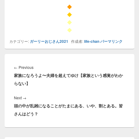
◆
◆
◆
◆
カテゴリー:
ガーリーおじさん2021
作成者:
life-chan
パーマリンク
投
稿
Previous
←
Previous
ナ
家族になろうよ〜夫婦を超えてゆけ【家族という感覚がわか
post:
ビ
らない】
ゲ
ー
Next
Next
→
シ
頭の中が乱雑になることがたまにある、いや、割とある。皆
post:
ョ
さんはどう？
ン