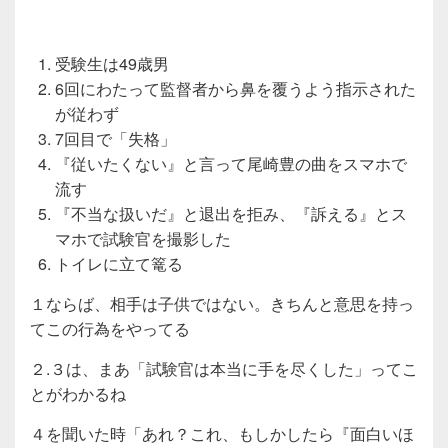
受験生は49歳男
6回にわたって監督者から鼻を覆うよう指示された
が従わず
7回目で「失格」
『従いたくない』と言って尾崎豊の曲をスマホで
流す
『不当な扱いだ』と退出を拒み、『訴える』とス
マホで試験官を撮影した
トイレに立て篭る
１ならば、相手は子供ではない。きちんと意思を持っ
てこの行為をやってる
２.３は、まあ「試験官は本当に手を尽くした」ってこ
とがわかるね
４を聞いた時「あれ？これ、もしかしたら『面白いほ