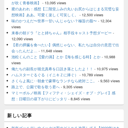
が吹く青春映画】
- 13,095 views
蜜のあわれ：感想【二階堂ふみの丸いお尻からはじまる完璧な妄
想映画】ああ。可愛く楽しく可笑しく。
- 12,500 views
味のかつえだ〜世界一甘いんじゃない？極旨の脂〜
- 12,304
views
来春の朝ドラ『とと姉ちゃん』相手役キャスト予想ダービー
-
12,090 views
【君の膵臓を食べたい】偶然じゃない、私たちは自分の意思で出
会ったんだよ…
- 11,648 views
池松くんのこと【愛の渦】とか【海を感じる時】とか
- 10,988
views
俺たちの副長が堀北真希を口説き落としたよ！！
- 10,975 views
ハムスターぐるぐる（イニキＺに捧ぐ）
- 10,789 views
さくらよ風に‥朝倉で豪華なランチなら絶対ここ。
- 9,563 views
路上で、公園で歌を歌う君へ
- 9,305 views
マミーポルノ映画【フィフティ・シェイズ・オブ・グレイ】感
想：日曜日の昼下がりにピッタリ
- 8,845 views
新しい記事
毎年ゴールデンウイークは家のどこかを改装してる【2022年はキ