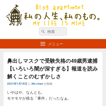
私の人生、私のもの。【新館】
検
my life is mine
検
索
索
対
メニュー
象:
鼻出しマスクで受験失格の49歳男逮捕
【いろいろ闇が深すぎる】報道を読み
解くことのむずかしさ
2021年1月19日
に
life-chan
が投稿
いやはや、なんとも。
モヤモヤが残る「事件」だったなぁ。