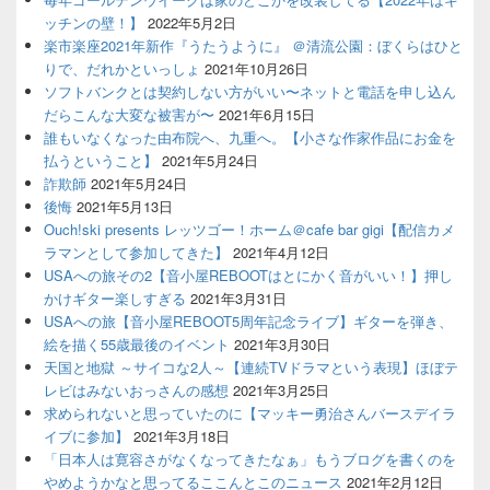
ッチンの壁！】
2022年5月2日
楽市楽座2021年新作『うたうように』 ＠清流公園：ぼくらはひと
りで、だれかといっしょ
2021年10月26日
ソフトバンクとは契約しない方がいい〜ネットと電話を申し込ん
だらこんな大変な被害が〜
2021年6月15日
誰もいなくなった由布院へ、九重へ。【小さな作家作品にお金を
払うということ】
2021年5月24日
詐欺師
2021年5月24日
後悔
2021年5月13日
Ouch!ski presents レッツゴー！ホーム＠cafe bar gigi【配信カメ
ラマンとして参加してきた】
2021年4月12日
USAへの旅その2【音小屋REBOOTはとにかく音がいい！】押し
かけギター楽しすぎる
2021年3月31日
USAへの旅【音小屋REBOOT5周年記念ライブ】ギターを弾き、
絵を描く55歳最後のイベント
2021年3月30日
天国と地獄 ～サイコな2人～【連続TVドラマという表現】ほぼテ
レビはみないおっさんの感想
2021年3月25日
求められないと思っていたのに【マッキー勇治さんバースデイラ
イブに参加】
2021年3月18日
「日本人は寛容さがなくなってきたなぁ」もうブログを書くのを
やめようかなと思ってるここんとこのニュース
2021年2月12日