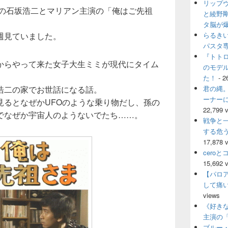
リップ
ウ
年の石坂浩二とマリアン主演の「
俺はご先祖
ィ
と綾野
ジ
タ脳が
ェ
週見ていました。
らるき
ッ
パスタ
ト
『トト
エ
からやって来た女子大生ミミが現代にタイム
のモデ
リ
ア
た！
- 2
浩二の家でお世話になる話。
君の縄。
ーナー
見るとなぜかUFOのような乗り物だし、孫の
22,799 
でなぜか宇宙人のようないでたち……。
戦争と
する危
17,878 
cero
15,692 
【パロ
して痛
views
《好きな
主演の
ブルー