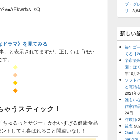
ブ・グ
ch?v=AEkwrfxs_sQ
リ
- 8,8
新しい
なドラマ》を見てみる
毎年ゴ
記事」と表示されてますが、正しくは「ほか
てる【2
です。
楽市楽座
◆
園：ぼ
年10月2
◆
ソフト
◆
と電話
◆
2021年
誰もい
作家作
ちゃうスティック！
24日
詐欺師
「ちゅるっとサジー」かわいすぎる健康食品
後悔
20
レゼントしても喜ばれること間違いなし！
Ouch!
bar 