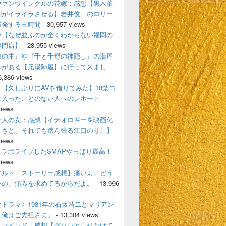
ヴァンウインクルの花嫁：感想【黒木華
剛がイライラさせる】岩井俊二のロリー
爆発する三時間
- 30,957 views
い【なぜ並ぶのか全くわからない福岡の
専門店】
- 28,955 views
ロの木』や『千と千尋の神隠し』の湯屋
ルがある【元湯陣屋】に行って来まし
6,386 views
【久しぶりにAVを借りてみた】18禁コ
に入ったことのない人へのレポート
-
views
一人の女：感想【イデオロギーを映画化
うさと、それでも踏ん張る江口のりこ】
-
views
とコラボライブしたSMAPやっぱり最高！
-
views
アルト・ストーリー感想】痛いよ。どう
いの。痛みを求めてるからだよ。
- 13,996
ドラマ》1981年の石坂浩二とマリアン
「俺はご先祖さま」
- 13,304 views
・マインド：感想【グロいと見せかけて