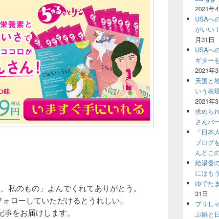
2021年
USAへ
がいい
月31日
USAへ
ギター
2021年
天国と地
いう表
2021年
求めら
さんバ
「日本
ブログ
んとこ
給湯器
にはも
ゆでた
生、私のもの」よんでくれてありがとう。
31日
をフォローしていただけるとうれしい。
ブリし
記事をお届けします。
ぶ鍋と