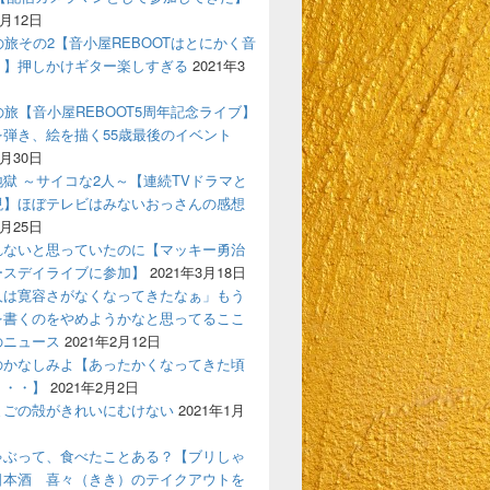
4月12日
の旅その2【音小屋REBOOTはとにかく音
！】押しかけギター楽しすぎる
2021年3
の旅【音小屋REBOOT5周年記念ライブ】
を弾き、絵を描く55歳最後のイベント
3月30日
獄 ～サイコな2人～【連続TVドラマと
現】ほぼテレビはみないおっさんの感想
3月25日
れないと思っていたのに【マッキー勇治
ースデイライブに参加】
2021年3月18日
人は寛容さがなくなってきたなぁ」もう
を書くのをやめようかなと思ってるここ
のニュース
2021年2月12日
のかなしみよ【あったかくなってきた頃
う・・】
2021年2月2日
まごの殻がきれいにむけない
2021年1月
ゃぶって、食べたことある？【ブリしゃ
日本酒 喜々（きき）のテイクアウトを