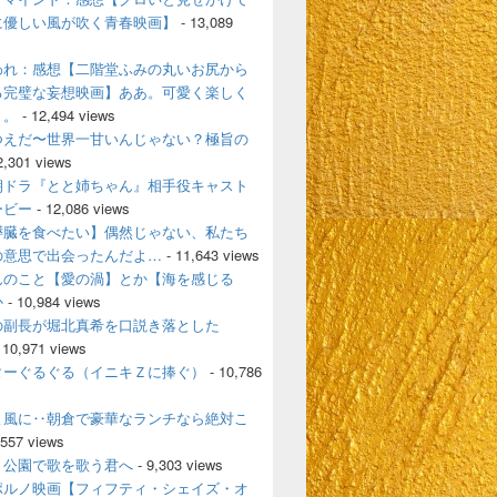
に優しい風が吹く青春映画】
- 13,089
われ：感想【二階堂ふみの丸いお尻から
る完璧な妄想映画】ああ。可愛く楽しく
く。
- 12,494 views
つえだ〜世界一甘いんじゃない？極旨の
2,301 views
朝ドラ『とと姉ちゃん』相手役キャスト
ービー
- 12,086 views
膵臓を食べたい】偶然じゃない、私たち
の意思で出会ったんだよ…
- 11,643 views
んのこと【愛の渦】とか【海を感じる
か
- 10,984 views
の副長が堀北真希を口説き落とした
 10,971 views
ターぐるぐる（イニキＺに捧ぐ）
- 10,786
よ風に‥朝倉で豪華なランチなら絶対こ
,557 views
、公園で歌を歌う君へ
- 9,303 views
ポルノ映画【フィフティ・シェイズ・オ