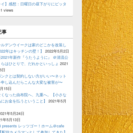
レイ】感想：日曜日の昼下がりにピッタ
41 views
記事
ールデンウイークは家のどこかを改装し
022年はキッチンの壁！】
2022年5月2日
2021年新作『うたうように』 ＠清流公
くらはひとりで、だれかといっしょ
2021
6日
バンクとは契約しない方がいい〜ネット
を申し込んだらこんな大変な被害が〜
6月15日
なくなった由布院へ、九重へ。【小さな
品にお金を払うということ】
2021年5月
2021年5月24日
21年5月13日
ski presents レッツゴー！ホーム＠cafe
gigi【配信カメラマンとして参加してきた】