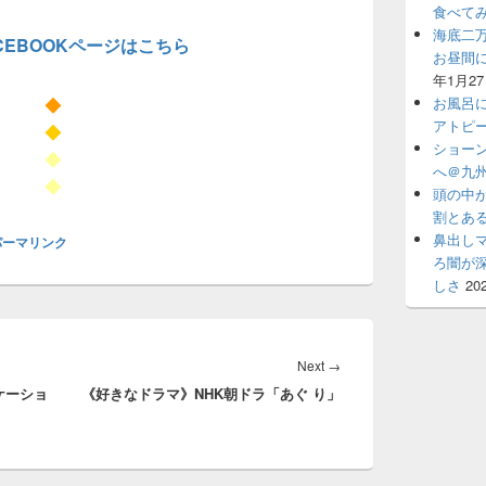
食べて
海底二
CEBOOKページはこちら
お昼間
年1月2
お風呂
◆
アトピ
◆
ショー
◆
へ＠九州
◆
頭の中
割とあ
鼻出し
パーマリンク
ろ闇が
しさ
20
Next
Next
→
ケーショ
《好きなドラマ》NHK朝ドラ「あぐ り」
post: