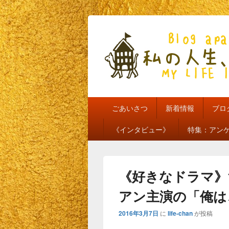
私の人生、私
my life is mine
メ
ごあいさつ
新着情報
ブロ
イ
ン
《インタビュー》
特集：アン
メ
ニ
ュ
ー
《好きなドラマ》
アン主演の「俺は
2016年3月7日
に
life-chan
が投稿