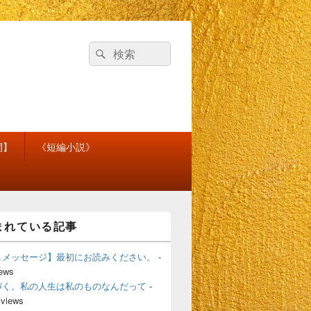
検
検
索
索
対
象:
開】
《短編小説》
まれている記事
＆メッセージ】最初にお読みください。
-
iews
づく。私の人生は私のものなんだって
-
 views