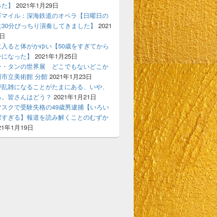
みた】
2021年1月29日
万マイル：深海鉄道のオペラ【日曜日の
に30分びっちり演奏してきました】
2021
7日
に入ると体がかゆい【50歳をすぎてから
ーになった】
2021年1月25日
ン・タンの世界展 どこでもないどこか
市立美術館 分館
2021年1月23日
が乱雑になることがたまにある、いや、
る。皆さんはどう？
2021年1月21日
マスクで受験失格の49歳男逮捕【いろい
深すぎる】報道を読み解くことのむずか
21年1月19日