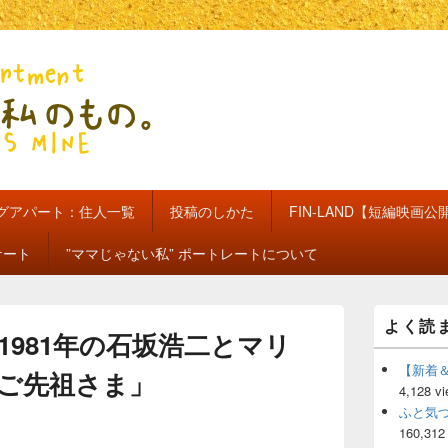
のもの。【新館】
グアパート：住人一覧
投稿のしかた
FIN-LAND【短編映画公
ケート
”ママじゃない私” ポートレートについて
メ
よく読
イ
1981年の石坂浩二とマリ
ン
サ
【新着
ご先祖さま」
イ
4,128 v
ド
ふと気
バ
160,312
ー