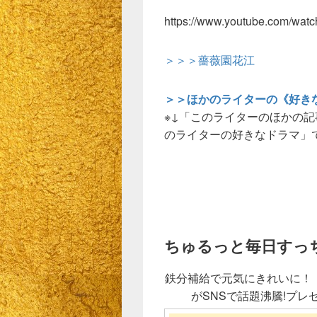
https://www.youtube.com/wat
＞＞＞薔薇園花江
＞＞ほかのライターの《好き
※↓「このライターのほかの
のライターの好きなドラマ」
ちゅるっと毎日すっ
鉄分補給で元気にきれいに！
がSNSで話題沸騰!プ