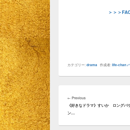
＞＞＞FA
カテゴリー:
drama
作成者:
life-chan
投
稿
Previous
←
Previous
ナ
《好きなドラマ》すいか ロングバ
post:
ビ
ン…
ゲ
ー
シ