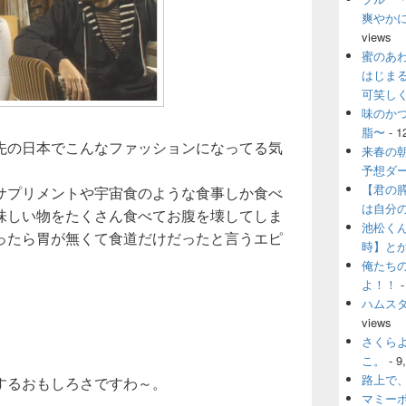
爽やか
views
蜜のあ
はじま
可笑し
味のか
脂〜
- 1
先の日本でこんなファッションになってる気
来春の
予想ダ
【君の
サプリメントや宇宙食のような食事しか食べ
は自分
味しい物をたくさん食べてお腹を壊してしま
池松く
ったら胃が無くて食道だけだったと言うエピ
時】と
俺たち
よ！！
-
ハムス
views
さくら
こ。
- 9
路上で
するおもしろさですわ～。
マミー