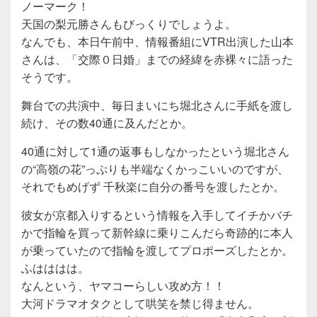
ノーマーク！
天国の梨元勝さんもびっくりでしょうよ。
なんでも、本日午前中、情報番組にVTR出演した山本
さんは、「交際０日婚」までの経緯を赤裸々に語った
そうです。
舞台での共演中、毎日まいにち堀北さんに手紙を渡し
続け、その数40通に及んだとか。
40通に対して1通の返事もしなかったという堀北さん
の“高嶺の花”っぷりも半端なくかっこいいのですが、
それでもめげず 千秋楽に自分の番号を渡したとか。
彼女が京都入りするという情報を入手してイチかバチ
かで指輪を買って新幹線に乗りこんだら奇跡的に本人
が乗っていたので指輪を渡してプロポーズしたとか。
ふはははは。
なんという、ヤマコーらしい攻め方！！
大河ドラマオタクとして哄笑を禁じ得ません。