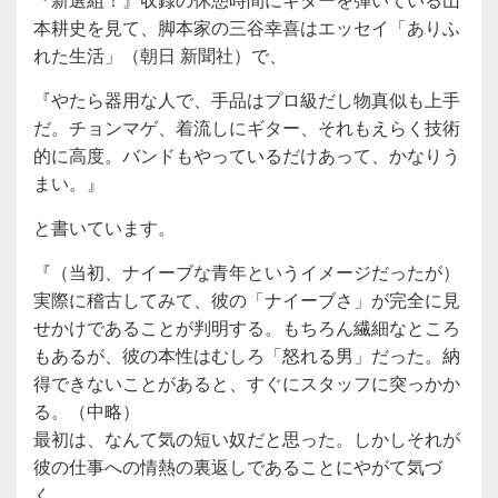
本耕史を見て、脚本家の三谷幸喜はエッセイ「ありふ
れた生活」（朝日 新聞社）で、
『やたら器用な人で、手品はプロ級だし物真似も上手
だ。チョンマゲ、着流しにギター、それもえらく技術
的に高度。バンドもやっているだけあって、かなりう
まい。』
と書いています。
『（当初、ナイーブな青年というイメージだったが）
実際に稽古してみて、彼の「ナイーブさ」が完全に見
せかけであることが判明する。もちろん繊細なところ
もあるが、彼の本性はむしろ「怒れる男」だった。納
得できないことがあると、すぐにスタッフに突っかか
る。（中略）
最初は、なんて気の短い奴だと思った。しかしそれが
彼の仕事への情熱の裏返しであることにやがて気づ
く。