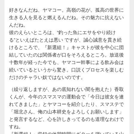
好きなんだね、ヤマコー。高嶺の花が。孤高の世界に
生きる人を見ると燃えるんだね。その魅力に抗えない
んだね。
彼のえらいところは、“釣った魚にエサをやり続け
る”といえばたとえは悪い ですが、誠心誠意を貫き続
けるところで、『新選組！』キャストが彼を中心に団
結していたのは関係者が口をそろえるところ。放送後
十数年が経った今でも、ヤマコー幹事による飲み会は
続いているというから驚き。口説くプロセスを楽しむ
だけのチャラい奴ではないのです。
（繰り返しますが、あの底知れない闇を抱えた）香取
くんが、今年のスマスマの運動会で「今日は彼女を連
れてきました」とヤマコーを紹介したり、スマステで
「堀北さん、俺の山本耕史をよろしくお願いします」
と発言するなど、心を許しきってるのも道理なわけで
すね。
『新選組！』収録の休憩時間にギターを弾いている山