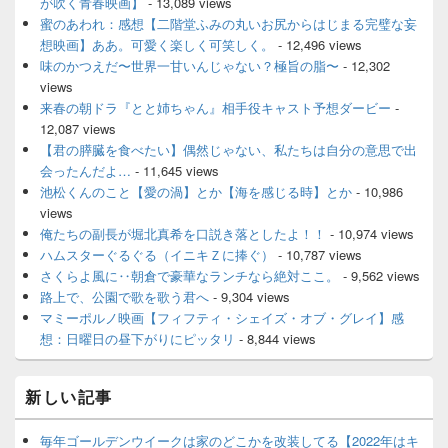
が吹く青春映画】
- 13,089 views
蜜のあわれ：感想【二階堂ふみの丸いお尻からはじまる完璧な妄
想映画】ああ。可愛く楽しく可笑しく。
- 12,496 views
味のかつえだ〜世界一甘いんじゃない？極旨の脂〜
- 12,302
views
来春の朝ドラ『とと姉ちゃん』相手役キャスト予想ダービー
-
12,087 views
【君の膵臓を食べたい】偶然じゃない、私たちは自分の意思で出
会ったんだよ…
- 11,645 views
池松くんのこと【愛の渦】とか【海を感じる時】とか
- 10,986
views
俺たちの副長が堀北真希を口説き落としたよ！！
- 10,974 views
ハムスターぐるぐる（イニキＺに捧ぐ）
- 10,787 views
さくらよ風に‥朝倉で豪華なランチなら絶対ここ。
- 9,562 views
路上で、公園で歌を歌う君へ
- 9,304 views
マミーポルノ映画【フィフティ・シェイズ・オブ・グレイ】感
想：日曜日の昼下がりにピッタリ
- 8,844 views
新しい記事
毎年ゴールデンウイークは家のどこかを改装してる【2022年はキ