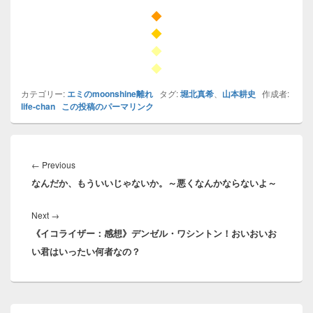
◆
◆
◆
◆
カテゴリー:
エミのmoonshine離れ
タグ:
堀北真希
、
山本耕史
作成者:
life-chan
この投稿のパーマリンク
投
稿
Previous
←
Previous
ナ
なんだか、もういいじゃないか。～悪くなんかならないよ～
post:
ビ
ゲ
Next
Next
→
ー
《イコライザー：感想》デンゼル・ワシントン！おいおいお
post:
シ
い君はいったい何者なの？
ョ
ン
メ