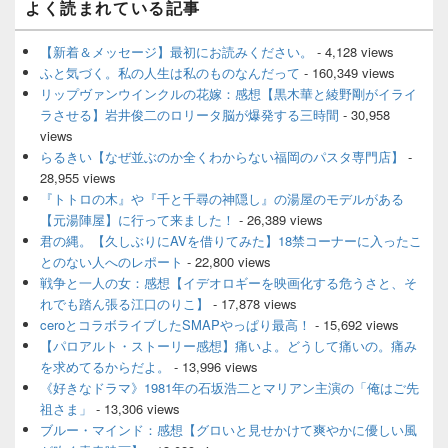
よく読まれている記事
イ
ン
サ
【新着＆メッセージ】最初にお読みください。
- 4,128 views
イ
ふと気づく。私の人生は私のものなんだって
- 160,349 views
ド
リップヴァンウインクルの花嫁：感想【黒木華と綾野剛がイライ
バ
ラさせる】岩井俊二のロリータ脳が爆発する三時間
- 30,958
ー
views
ウ
ィ
らるきい【なぜ並ぶのか全くわからない福岡のパスタ専門店】
-
ジ
28,955 views
ェ
『トトロの木』や『千と千尋の神隠し』の湯屋のモデルがある
ッ
【元湯陣屋】に行って来ました！
- 26,389 views
ト
君の縄。【久しぶりにAVを借りてみた】18禁コーナーに入ったこ
エ
とのない人へのレポート
- 22,800 views
リ
ア
戦争と一人の女：感想【イデオロギーを映画化する危うさと、そ
れでも踏ん張る江口のりこ】
- 17,878 views
ceroとコラボライブしたSMAPやっぱり最高！
- 15,692 views
【パロアルト・ストーリー感想】痛いよ。どうして痛いの。痛み
を求めてるからだよ。
- 13,996 views
《好きなドラマ》1981年の石坂浩二とマリアン主演の「俺はご先
祖さま」
- 13,306 views
ブルー・マインド：感想【グロいと見せかけて爽やかに優しい風