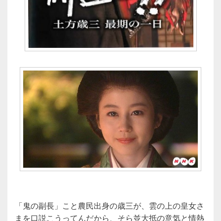
「鬼の副長」こと農民出身の歳三が、雲の上の皇女さ
まを口説こうってんだから、そら並大抵の意気と情熱