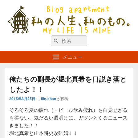
私の人生、私のもの。【新館】
検
my life is mine
検
索
索
対
メニュー
象:
俺たちの副長が堀北真希を口説き落と
したよ！！
2015年8月25日
に
life-chan
が投稿
そろそろ夏の疲れ（＝ビール飲み疲れ）を自覚せざる
を得ない、気だるい週明けに、ガツンとくるニュース
きました！！
堀北真希と山本耕史が結婚！！