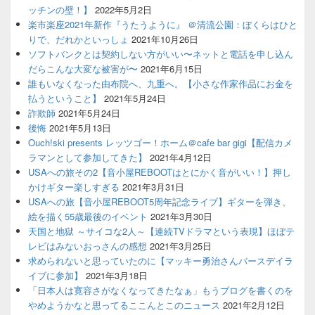
ッチンの壁！】
2022年5月2日
楽市楽座2021年新作『うたうように』 ＠清流公園：ぼくらはひと
りで、だれかといっしょ
2021年10月26日
ソフトバンクとは契約しない方がいい〜ネットと電話を申し込ん
だらこんな大変な被害が〜
2021年6月15日
誰もいなくなった由布院へ、九重へ。【小さな作家作品にお金を
払うということ】
2021年5月24日
詐欺師
2021年5月24日
後悔
2021年5月13日
Ouch!ski presents レッツゴー！ホーム＠cafe bar gigi【配信カメ
ラマンとして参加してきた】
2021年4月12日
USAへの旅その2【音小屋REBOOTはとにかく音がいい！】押し
かけギター楽しすぎる
2021年3月31日
USAへの旅【音小屋REBOOT5周年記念ライブ】ギターを弾き、
絵を描く55歳最後のイベント
2021年3月30日
天国と地獄 ～サイコな2人～【連続TVドラマという表現】ほぼテ
レビはみないおっさんの感想
2021年3月25日
求められないと思っていたのに【マッキー勇治さんバースデイラ
イブに参加】
2021年3月18日
「日本人は寛容さがなくなってきたなぁ」もうブログを書くのを
やめようかなと思ってるここんとこのニュース
2021年2月12日