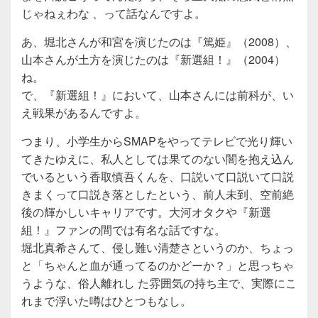
じゃねぇわな 、って話なんですよ。
あ、堀北さんが和宮を演じたのは『篤姫』（2008）、
山本さんが土方を演じたのは『新選組！』（2004）
ね。
で、『新選組！』において、山本さんには前科が、い
え戦果があるんですよ。
つまり、小学生からSMAPをやってテレビで光り輝い
てきたゆえに、私人としては果てのない闇を抱え込ん
でいるという香取慎吾くんを、口説いて口説いて口説
きまくって口説き落としたという、前人未到、空前絶
後の輝かしいキャリアです。大河オタクや『新選
組！』ファンの間では有名な話ですな。
堀北真希さんて、侵し難い清楚さというのか、ちょっ
と「ちゃんと血が通ってるのかどーか？」と思っちゃ
うような、俗人離れし た雰囲気の持ち主で、実際にこ
れまで浮いた噂はひとつもなし。