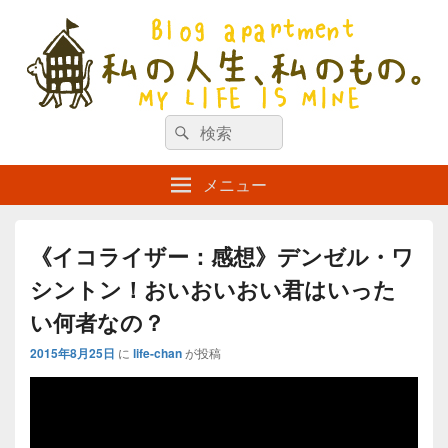
私の人生、私のもの。【新館】
検
my life is mine
検
索
索
対
メニュー
象:
《イコライザー：感想》デンゼル・ワ
シントン！おいおいおい君はいった
い何者なの？
2015年8月25日
に
life-chan
が投稿