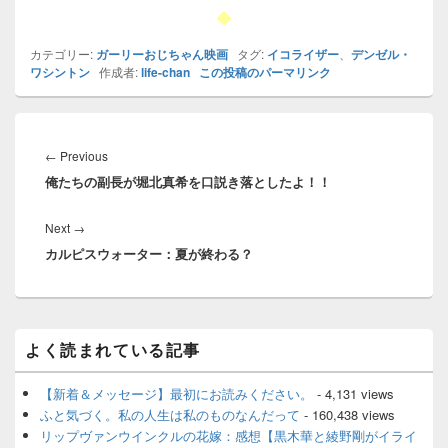
◆
カテゴリー:
ガーリーおじちゃん映画
タグ:
イコライザー
、
デンゼル・
ワシントン
作成者:
life-chan
この投稿のパーマリンク
投
稿
Previous
←
Previous
ナ
俺たちの副長が堀北真希を口説き落としたよ！！
post:
ビ
ゲ
Next
Next
→
ー
カルピスウォーター：夏が終わる？
post:
シ
ョ
ン
メ
よく読まれている記事
イ
ン
サ
【新着＆メッセージ】最初にお読みください。
- 4,131 views
イ
ふと気づく。私の人生は私のものなんだって
- 160,438 views
ド
リップヴァンウインクルの花嫁：感想【黒木華と綾野剛がイライ
バ