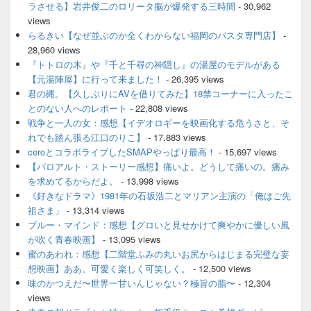
ラさせる】岩井俊二のロリータ脳が爆発する三時間
- 30,962
ー
views
ウ
ィ
らるきい【なぜ並ぶのか全くわからない福岡のパスタ専門店】
-
ジ
28,960 views
ェ
『トトロの木』や『千と千尋の神隠し』の湯屋のモデルがある
ッ
【元湯陣屋】に行って来ました！
- 26,395 views
ト
君の縄。【久しぶりにAVを借りてみた】18禁コーナーに入ったこ
エ
とのない人へのレポート
- 22,808 views
リ
ア
戦争と一人の女：感想【イデオロギーを映画化する危うさと、そ
れでも踏ん張る江口のりこ】
- 17,883 views
ceroとコラボライブしたSMAPやっぱり最高！
- 15,697 views
【パロアルト・ストーリー感想】痛いよ。どうして痛いの。痛み
を求めてるからだよ。
- 13,998 views
《好きなドラマ》1981年の石坂浩二とマリアン主演の「俺はご先
祖さま」
- 13,314 views
ブルー・マインド：感想【グロいと見せかけて爽やかに優しい風
が吹く青春映画】
- 13,095 views
蜜のあわれ：感想【二階堂ふみの丸いお尻からはじまる完璧な妄
想映画】ああ。可愛く楽しく可笑しく。
- 12,500 views
味のかつえだ〜世界一甘いんじゃない？極旨の脂〜
- 12,304
views