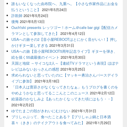
誰もいなくなった由布院へ、九重へ。【小さな作家作品にお金を
払うということ】
2021年5月24日
詐欺師
2021年5月24日
後悔
2021年5月13日
Ouch!ski presents レッツゴー！ホーム＠cafe bar gigi【配信カメ
ラマンとして参加してきた】
2021年4月12日
USAへの旅その2【音小屋REBOOTはとにかく音がいい！】押し
かけギター楽しすぎる
2021年3月31日
USAへの旅【音小屋REBOOT5周年記念ライブ】ギターを弾き、
絵を描く55歳最後のイベント
2021年3月30日
天国と地獄 ～サイコな2人～【連続TVドラマという表現】ほぼテ
レビはみないおっさんの感想
2021年3月25日
求められないと思っていたのに【マッキー勇治さんバースデイラ
イブに参加】
2021年3月18日
「日本人は寛容さがなくなってきたなぁ」もうブログを書くのを
やめようかなと思ってるここんとこのニュース
2021年2月12日
給湯器のかなしみよ【あったかくなってきた頃にはもう・・】
2021年2月2日
ゆでたまごの殻がきれいにむけない
2021年1月31日
ブリしゃぶって、食べたことある？【ブリしゃぶ鍋と日本酒
喜々（きき）のテイクアウトを食べてみた】
2021年1月29日