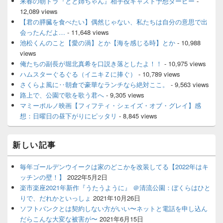
来春の朝ドラ『とと姉ちゃん』相手役キャスト予想ダービー
-
12,089 views
【君の膵臓を食べたい】偶然じゃない、私たちは自分の意思で出
会ったんだよ…
- 11,648 views
池松くんのこと【愛の渦】とか【海を感じる時】とか
- 10,988
views
俺たちの副長が堀北真希を口説き落としたよ！！
- 10,975 views
ハムスターぐるぐる（イニキＺに捧ぐ）
- 10,789 views
さくらよ風に‥朝倉で豪華なランチなら絶対ここ。
- 9,563 views
路上で、公園で歌を歌う君へ
- 9,305 views
マミーポルノ映画【フィフティ・シェイズ・オブ・グレイ】感
想：日曜日の昼下がりにピッタリ
- 8,845 views
新しい記事
毎年ゴールデンウイークは家のどこかを改装してる【2022年はキ
ッチンの壁！】
2022年5月2日
楽市楽座2021年新作『うたうように』 ＠清流公園：ぼくらはひと
りで、だれかといっしょ
2021年10月26日
ソフトバンクとは契約しない方がいい〜ネットと電話を申し込ん
だらこんな大変な被害が〜
2021年6月15日