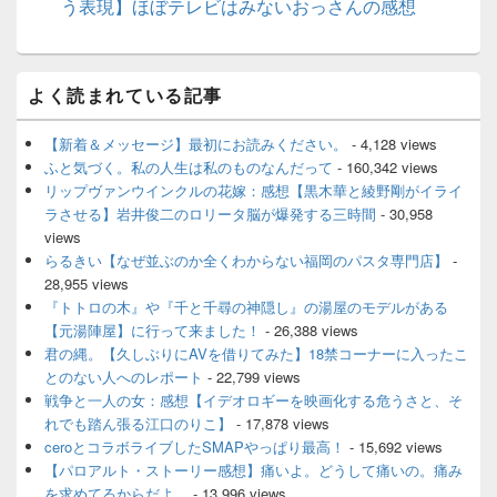
う表現】ほぼテレビはみないおっさんの感想
メ
よく読まれている記事
イ
ン
サ
【新着＆メッセージ】最初にお読みください。
- 4,128 views
イ
ふと気づく。私の人生は私のものなんだって
- 160,342 views
ド
リップヴァンウインクルの花嫁：感想【黒木華と綾野剛がイライ
バ
ラさせる】岩井俊二のロリータ脳が爆発する三時間
- 30,958
ー
views
ウ
ィ
らるきい【なぜ並ぶのか全くわからない福岡のパスタ専門店】
-
ジ
28,955 views
ェ
『トトロの木』や『千と千尋の神隠し』の湯屋のモデルがある
ッ
【元湯陣屋】に行って来ました！
- 26,388 views
ト
君の縄。【久しぶりにAVを借りてみた】18禁コーナーに入ったこ
エ
とのない人へのレポート
- 22,799 views
リ
ア
戦争と一人の女：感想【イデオロギーを映画化する危うさと、そ
れでも踏ん張る江口のりこ】
- 17,878 views
ceroとコラボライブしたSMAPやっぱり最高！
- 15,692 views
【パロアルト・ストーリー感想】痛いよ。どうして痛いの。痛み
を求めてるからだよ。
- 13,996 views