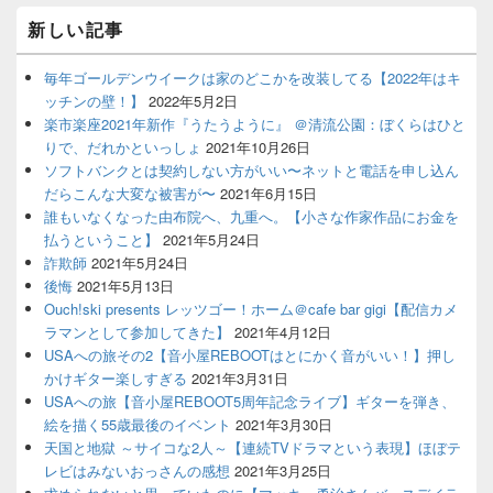
新しい記事
毎年ゴールデンウイークは家のどこかを改装してる【2022年はキ
ッチンの壁！】
2022年5月2日
楽市楽座2021年新作『うたうように』 ＠清流公園：ぼくらはひと
りで、だれかといっしょ
2021年10月26日
ソフトバンクとは契約しない方がいい〜ネットと電話を申し込ん
だらこんな大変な被害が〜
2021年6月15日
誰もいなくなった由布院へ、九重へ。【小さな作家作品にお金を
払うということ】
2021年5月24日
詐欺師
2021年5月24日
後悔
2021年5月13日
Ouch!ski presents レッツゴー！ホーム＠cafe bar gigi【配信カメ
ラマンとして参加してきた】
2021年4月12日
USAへの旅その2【音小屋REBOOTはとにかく音がいい！】押し
かけギター楽しすぎる
2021年3月31日
USAへの旅【音小屋REBOOT5周年記念ライブ】ギターを弾き、
絵を描く55歳最後のイベント
2021年3月30日
天国と地獄 ～サイコな2人～【連続TVドラマという表現】ほぼテ
レビはみないおっさんの感想
2021年3月25日