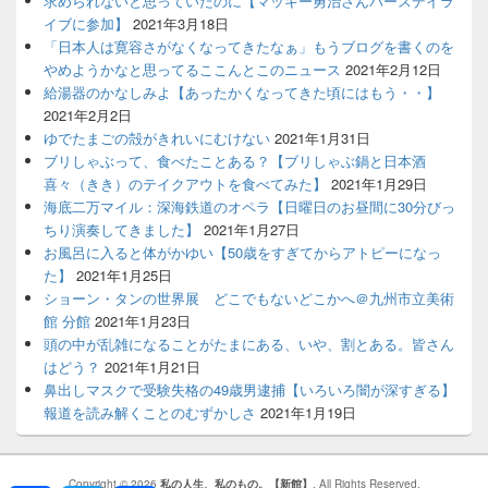
求められないと思っていたのに【マッキー勇治さんバースデイラ
イブに参加】
2021年3月18日
「日本人は寛容さがなくなってきたなぁ」もうブログを書くのを
やめようかなと思ってるここんとこのニュース
2021年2月12日
給湯器のかなしみよ【あったかくなってきた頃にはもう・・】
2021年2月2日
ゆでたまごの殻がきれいにむけない
2021年1月31日
ブリしゃぶって、食べたことある？【ブリしゃぶ鍋と日本酒
喜々（きき）のテイクアウトを食べてみた】
2021年1月29日
海底二万マイル：深海鉄道のオペラ【日曜日のお昼間に30分びっ
ちり演奏してきました】
2021年1月27日
お風呂に入ると体がかゆい【50歳をすぎてからアトピーになっ
た】
2021年1月25日
ショーン・タンの世界展 どこでもないどこかへ＠九州市立美術
館 分館
2021年1月23日
頭の中が乱雑になることがたまにある、いや、割とある。皆さん
はどう？
2021年1月21日
鼻出しマスクで受験失格の49歳男逮捕【いろいろ闇が深すぎる】
報道を読み解くことのむずかしさ
2021年1月19日
Copyright © 2026
私の人生、私のもの。【新館】
. All Rights Reserved.