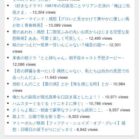
《好きなドラマ》1981年の石坂浩二とマリアン主演の「俺はご先
祖さま」
- 13,304 views
ブルー・マインド：感想【グロいと見せかけて爽やかに優しい風
が吹く青春映画】
- 13,089 views
蜜のあわれ：感想【二階堂ふみの丸いお尻からはじまる完璧な妄
想映画】ああ。可愛く楽しく可笑しく。
- 12,495 views
味のかつえだ〜世界一甘いんじゃない？極旨の脂〜
- 12,301
views
来春の朝ドラ『とと姉ちゃん』相手役キャスト予想ダービー
-
12,086 views
【君の膵臓を食べたい】偶然じゃない、私たちは自分の意思で出
会ったんだよ…
- 11,643 views
池松くんのこと【愛の渦】とか【海を感じる時】とか
- 10,984
views
俺たちの副長が堀北真希を口説き落としたよ！！
- 10,971 views
ハムスターぐるぐる（イニキＺに捧ぐ）
- 10,786 views
さくらよ風に‥朝倉で豪華なランチなら絶対ここ。
- 9,557 views
路上で、公園で歌を歌う君へ
- 9,303 views
マミーポルノ映画【フィフティ・シェイズ・オブ・グレイ】感
想：日曜日の昼下がりにピッタリ
- 8,842 views