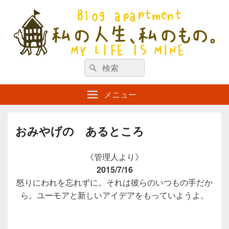
私の人生、私のもの。【新館】
検
my life is mine
検
索
索
対
メニュー
象:
おみやげの あるところ
《管理人より》
2015/7/16
怒りにわれを忘れずに。それは彼らのいつもの手だか
ら。ユーモアと新しいアイデアをもっていようよ。