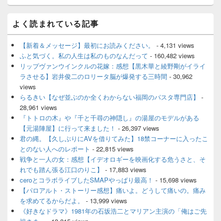
メ
よく読まれている記事
イ
ン
サ
【新着＆メッセージ】最初にお読みください。
- 4,131 views
イ
ふと気づく。私の人生は私のものなんだって
- 160,482 views
ド
リップヴァンウインクルの花嫁：感想【黒木華と綾野剛がイライ
バ
ラさせる】岩井俊二のロリータ脳が爆発する三時間
- 30,962
ー
views
ウ
ィ
らるきい【なぜ並ぶのか全くわからない福岡のパスタ専門店】
-
ジ
28,961 views
ェ
『トトロの木』や『千と千尋の神隠し』の湯屋のモデルがある
ッ
【元湯陣屋】に行って来ました！
- 26,397 views
ト
君の縄。【久しぶりにAVを借りてみた】18禁コーナーに入ったこ
エ
とのない人へのレポート
- 22,815 views
リ
ア
戦争と一人の女：感想【イデオロギーを映画化する危うさと、そ
れでも踏ん張る江口のりこ】
- 17,883 views
ceroとコラボライブしたSMAPやっぱり最高！
- 15,698 views
【パロアルト・ストーリー感想】痛いよ。どうして痛いの。痛み
を求めてるからだよ。
- 13,999 views
《好きなドラマ》1981年の石坂浩二とマリアン主演の「俺はご先