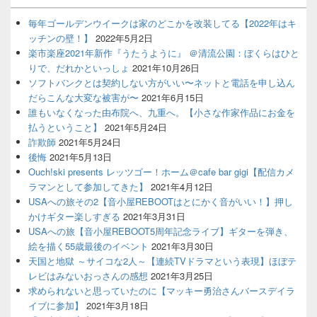
毎年ゴールデンウイークは家のどこかを改装してる【2022年はキ
ッチンの壁！】
2022年5月2日
楽市楽座2021年新作『うたうように』 ＠清流公園：ぼくらはひと
りで、だれかといっしょ
2021年10月26日
ソフトバンクとは契約しない方がいい〜ネットと電話を申し込ん
だらこんな大変な被害が〜
2021年6月15日
誰もいなくなった由布院へ、九重へ。【小さな作家作品にお金を
払うということ】
2021年5月24日
詐欺師
2021年5月24日
後悔
2021年5月13日
Ouch!ski presents レッツゴー！ホーム＠cafe bar gigi【配信カメ
ラマンとして参加してきた】
2021年4月12日
USAへの旅その2【音小屋REBOOTはとにかく音がいい！】押し
かけギター楽しすぎる
2021年3月31日
USAへの旅【音小屋REBOOT5周年記念ライブ】ギターを弾き、
絵を描く55歳最後のイベント
2021年3月30日
天国と地獄 ～サイコな2人～【連続TVドラマという表現】ほぼテ
レビはみないおっさんの感想
2021年3月25日
求められないと思っていたのに【マッキー勇治さんバースデイラ
イブに参加】
2021年3月18日