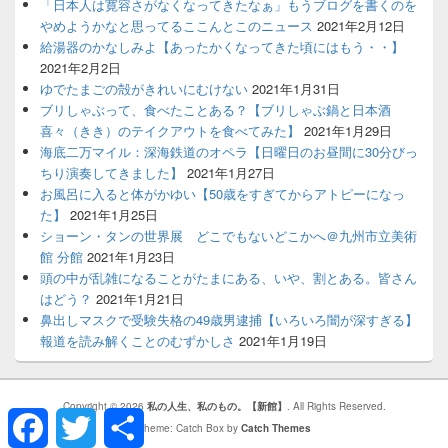
「日本人は寛容さがなくなってきたなぁ」もうブログを書くのを
やめようかなと思ってるここんとこのニュース
2021年2月12日
給湯器のかなしみよ【あったかくなってきた頃にはもう・・】
2021年2月2日
ゆでたまごの殻がきれいにむけない
2021年1月31日
ブリしゃぶって、食べたことある？【ブリしゃぶ鍋と日本酒
喜々（きき）のテイクアウトを食べてみた】
2021年1月29日
海底二万マイル：深海鉄道のオペラ【日曜日のお昼間に30分びっ
ちり演奏してきました】
2021年1月27日
お風呂に入ると体がかゆい【50歳をすぎてからアトピーになっ
た】
2021年1月25日
ショーン・タンの世界展 どこでもないどこかへ＠九州市立美術
館 分館
2021年1月23日
頭の中が乱雑になることがたまにある、いや、割とある。皆さん
はどう？
2021年1月21日
鼻出しマスクで受験失格の49歳男逮捕【いろいろ闇が深すぎる】
報道を読み解くことのむずかしさ
2021年1月19日
Copyright © 2026
私の人生、私のもの。【新館】
. All Rights Reserved.
Facebook
Twitter
共
有
Theme: Catch Box by
Catch Themes