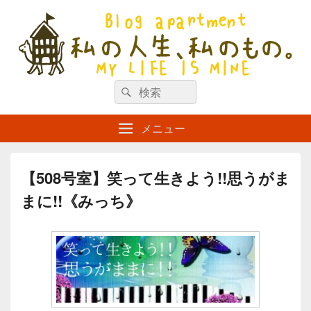
私の人生、私のもの。【新館】
検
my life is mine
検
索
索
対
メニュー
象:
【508号室】笑って生きよう!!思うがま
まに!!《みっち》