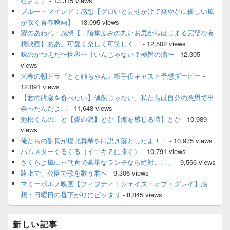
祖さま」
- 13,315 views
ブルー・マインド：感想【グロいと見せかけて爽やかに優しい風
が吹く青春映画】
- 13,095 views
蜜のあわれ：感想【二階堂ふみの丸いお尻からはじまる完璧な妄
想映画】ああ。可愛く楽しく可笑しく。
- 12,502 views
味のかつえだ〜世界一甘いんじゃない？極旨の脂〜
- 12,305
views
来春の朝ドラ『とと姉ちゃん』相手役キャスト予想ダービー
-
12,091 views
【君の膵臓を食べたい】偶然じゃない、私たちは自分の意思で出
会ったんだよ…
- 11,648 views
池松くんのこと【愛の渦】とか【海を感じる時】とか
- 10,989
views
俺たちの副長が堀北真希を口説き落としたよ！！
- 10,975 views
ハムスターぐるぐる（イニキＺに捧ぐ）
- 10,791 views
さくらよ風に‥朝倉で豪華なランチなら絶対ここ。
- 9,566 views
路上で、公園で歌を歌う君へ
- 9,306 views
マミーポルノ映画【フィフティ・シェイズ・オブ・グレイ】感
想：日曜日の昼下がりにピッタリ
- 8,845 views
新しい記事