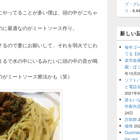
ブ・グ
リ
- 8,8
にやってることが多い僕は、頭の中がごちゃ
のに最適なのがミートソース作り。
新しい
するので妻にお願いして、それを弱火でじわ
毎年ゴ
てる【2
まるで水の中にいるみたいに頭の中の音が鳴
楽市楽座
園：ぼ
年10月2
のがミートソース療法かも（笑）
ソフト
と電話
2021年
誰もい
作家作
24日
詐欺師
後悔
20
Ouch!
bar 