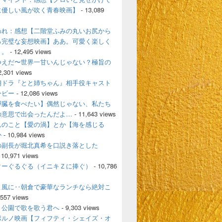
に優しい風が吹く青春映画】
- 13,089
われ：感想【二階堂ふみの丸いお尻から
る完璧な妄想映画】ああ。可愛く楽しく
く。
- 12,495 views
つえだ〜世界一甘いんじゃない？極旨の
2,301 views
朝ドラ『とと姉ちゃん』相手役キャスト
ービー
- 12,086 views
膵臓を食べたい】偶然じゃない、私たち
の意思で出会ったんだよ…
- 11,643 views
んのこと【愛の渦】とか【海を感じる
か
- 10,984 views
の副長が堀北真希を口説き落とした
 10,971 views
ターぐるぐる（イニキＺに捧ぐ）
- 10,786
よ風に‥朝倉で豪華なランチなら絶対こ
,557 views
、公園で歌を歌う君へ
- 9,303 views
ポルノ映画【フィフティ・シェイズ・オ