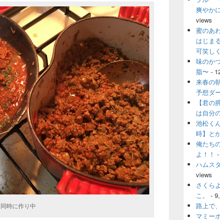
爽やか
views
蜜のあ
はじま
可笑し
味のか
脂〜
- 1
来春の
予想ダ
【君の
は自分
池松く
時】と
俺たち
よ！！
-
ハムス
views
さくら
こ。
- 9
路上で
。同時に作り中
マミー