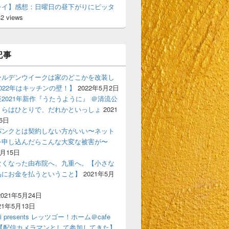
レイ】感想：日曜日の昼下がりにピッタ
42 views
記事
ールデンウイークは家のどこかを改装し
022年はキッチンの壁！】
2022年5月2日
2021年新作『うたうように』 ＠清流公
くらはひとりで、だれかといっしょ
2021
6日
バンクとは契約しない方がいい〜ネット
を申し込んだらこんな大変な被害が〜
6月15日
なくなった由布院へ、九重へ。【小さな
品にお金を払うということ】
2021年5月
2021年5月24日
21年5月13日
ski presents レッツゴー！ホーム＠cafe
gigi【配信カメラマンとして参加してきた】