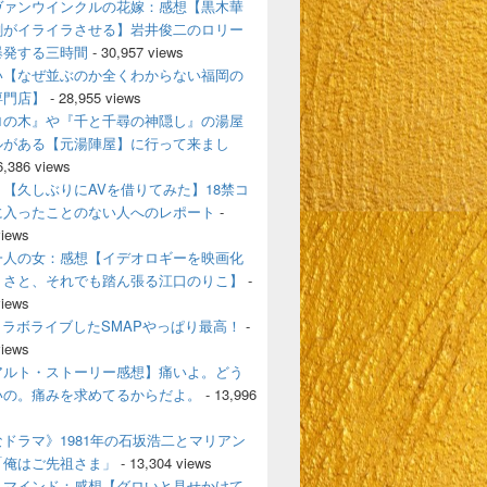
ヴァンウインクルの花嫁：感想【黒木華
剛がイライラさせる】岩井俊二のロリー
爆発する三時間
- 30,957 views
い【なぜ並ぶのか全くわからない福岡の
専門店】
- 28,955 views
ロの木』や『千と千尋の神隠し』の湯屋
ルがある【元湯陣屋】に行って来まし
6,386 views
【久しぶりにAVを借りてみた】18禁コ
に入ったことのない人へのレポート
-
views
一人の女：感想【イデオロギーを映画化
うさと、それでも踏ん張る江口のりこ】
-
views
とコラボライブしたSMAPやっぱり最高！
-
views
アルト・ストーリー感想】痛いよ。どう
いの。痛みを求めてるからだよ。
- 13,996
ドラマ》1981年の石坂浩二とマリアン
「俺はご先祖さま」
- 13,304 views
・マインド：感想【グロいと見せかけて