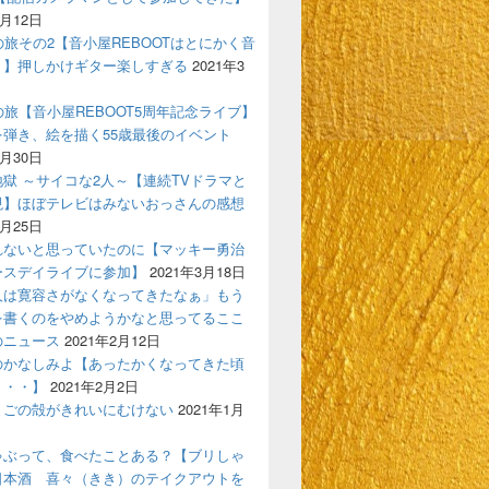
4月12日
の旅その2【音小屋REBOOTはとにかく音
！】押しかけギター楽しすぎる
2021年3
の旅【音小屋REBOOT5周年記念ライブ】
を弾き、絵を描く55歳最後のイベント
3月30日
獄 ～サイコな2人～【連続TVドラマと
現】ほぼテレビはみないおっさんの感想
3月25日
れないと思っていたのに【マッキー勇治
ースデイライブに参加】
2021年3月18日
人は寛容さがなくなってきたなぁ」もう
を書くのをやめようかなと思ってるここ
のニュース
2021年2月12日
のかなしみよ【あったかくなってきた頃
う・・】
2021年2月2日
まごの殻がきれいにむけない
2021年1月
ゃぶって、食べたことある？【ブリしゃ
日本酒 喜々（きき）のテイクアウトを