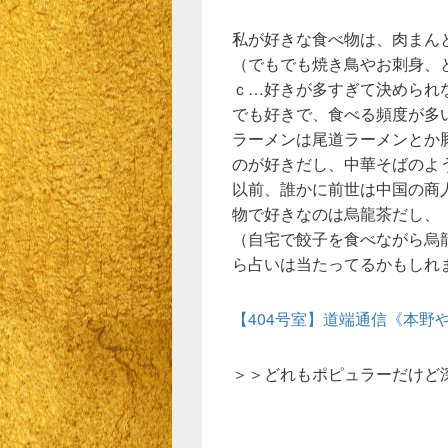
私が好きな食べ物は、肉まん
（でもでも焼き鳥やお刺身、
ｃ…好きが多すぎて決められな
でも好きで、食べる頻度が多
ラーメンは尾道ラーメンとか
のが好きだし、中華そばのよ
以前、誰かに前世は中国の商
物で好きなのは烏龍茶だし、
（自宅で餃子を食べながら烏
ら占いは当たってるかもしれ
【404号室】道端通信《本野
＞＞どれもポピュラーだけど