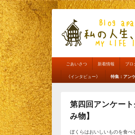
私の人生、私
my life is mine
メ
ごあいさつ
新着情報
ブロ
イ
ン
《インタビュー》
特集：アン
メ
ニ
ュ
ー
第四回アンケート
み物】
ぼくらはおいしいものを食べ