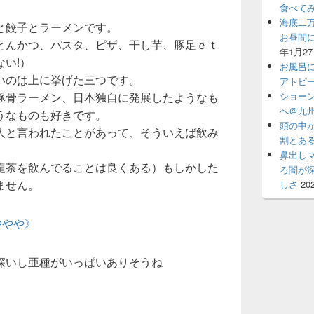
食べて
海底二
と餃子とラーメンです。
お昼間
とんかつ、パスタ、ピザ、干し芋、豚足ｅｔ
年1月2
い!）
お風呂
いのは上に挙げた三つです。
アトピ
ショー
豚骨ラーメン、日本独自に発展したようなも
へ＠九州
うなものも好きです。
頭の中
人と言われたことがあって、そういえば飲み
割とあ
鼻出し
龍茶を飲んでることは良くある）もしかした
ろ闇が
ません。
しさ
20
ややや》
深いし亜種がいっぱいありそうね