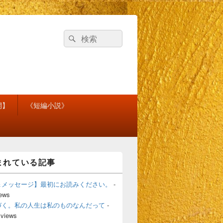
検
検
索
索
対
象:
開】
《短編小説》
まれている記事
＆メッセージ】最初にお読みください。
-
iews
づく。私の人生は私のものなんだって
-
 views