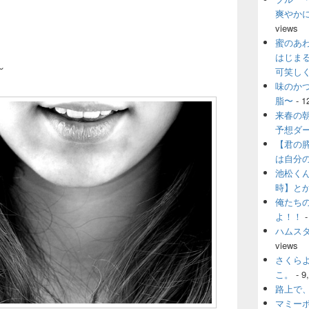
爽やか
views
蜜のあ
はじま
～
可笑し
味のか
脂〜
- 1
来春の
予想ダ
【君の
は自分
池松く
時】と
俺たち
よ！！
-
ハムス
views
さくら
こ。
- 9
路上で
マミー