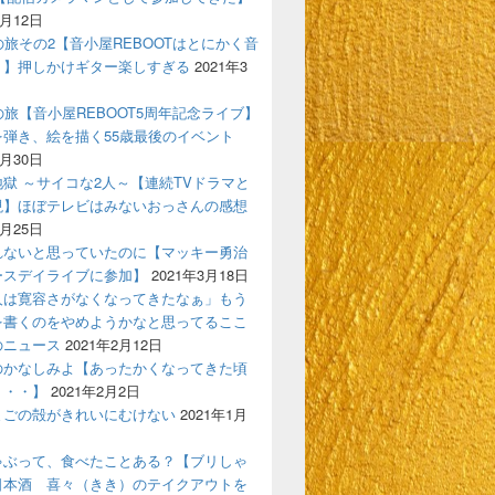
4月12日
の旅その2【音小屋REBOOTはとにかく音
！】押しかけギター楽しすぎる
2021年3
の旅【音小屋REBOOT5周年記念ライブ】
を弾き、絵を描く55歳最後のイベント
3月30日
獄 ～サイコな2人～【連続TVドラマと
現】ほぼテレビはみないおっさんの感想
3月25日
れないと思っていたのに【マッキー勇治
ースデイライブに参加】
2021年3月18日
人は寛容さがなくなってきたなぁ」もう
を書くのをやめようかなと思ってるここ
のニュース
2021年2月12日
のかなしみよ【あったかくなってきた頃
う・・】
2021年2月2日
まごの殻がきれいにむけない
2021年1月
ゃぶって、食べたことある？【ブリしゃ
日本酒 喜々（きき）のテイクアウトを