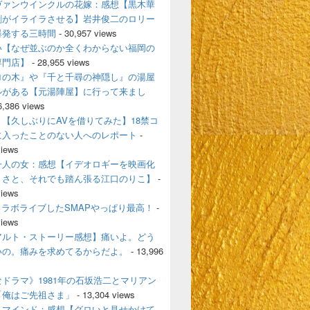
ヴァンウインクルの花嫁：感想【黒木華
剛がイライラさせる】岩井俊二のロリー
爆発する三時間
- 30,957 views
い【なぜ並ぶのか全くわからない福岡の
専門店】
- 28,955 views
ロの木』や『千と千尋の神隠し』の湯屋
ルがある【元湯陣屋】に行って来まし
6,386 views
【久しぶりにAVを借りてみた】18禁コ
に入ったことのない人へのレポート
-
views
一人の女：感想【イデオロギーを映画化
うさと、それでも踏ん張る江口のりこ】
-
views
とコラボライブしたSMAPやっぱり最高！
-
views
アルト・ストーリー感想】痛いよ。どう
いの。痛みを求めてるからだよ。
- 13,996
ドラマ》1981年の石坂浩二とマリアン
「俺はご先祖さま」
- 13,304 views
・マインド：感想【グロいと見せかけて