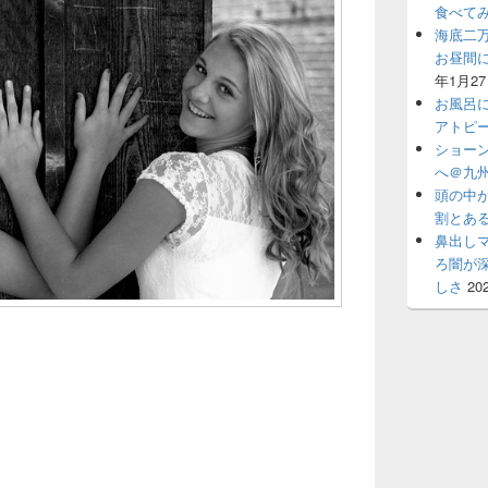
食べて
海底二
お昼間
年1月2
お風呂
アトピ
ショー
へ＠九州
頭の中
割とあ
鼻出し
ろ闇が
しさ
20