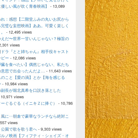
に優しい風が吹く青春映画】
- 13,089
われ：感想【二階堂ふみの丸いお尻から
る完璧な妄想映画】ああ。可愛く楽しく
く。
- 12,495 views
つえだ〜世界一甘いんじゃない？極旨の
2,301 views
朝ドラ『とと姉ちゃん』相手役キャスト
ービー
- 12,086 views
膵臓を食べたい】偶然じゃない、私たち
の意思で出会ったんだよ…
- 11,643 views
んのこと【愛の渦】とか【海を感じる
か
- 10,984 views
の副長が堀北真希を口説き落とした
 10,971 views
ターぐるぐる（イニキＺに捧ぐ）
- 10,786
よ風に‥朝倉で豪華なランチなら絶対こ
,557 views
、公園で歌を歌う君へ
- 9,303 views
ポルノ映画【フィフティ・シェイズ・オ