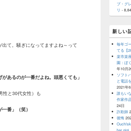
ブ・グ
リ
- 8,8
新しい
毎年ゴ
が出て。騒ぎになってますよね～って
てる【2
楽市楽座
園：ぼ
年10月2
ソフト
げがあるのが一番だよね。頭悪くても」
と電話
2021年
男性と30代女性）も
誰もい
作家作
24日
が一番」（笑）
詐欺師
後悔
20
Ouch!
bar 