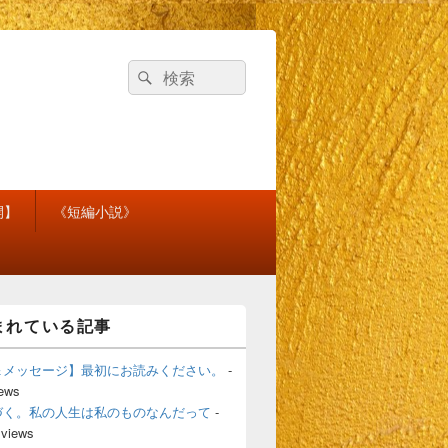
検
検
索
索
対
象:
開】
《短編小説》
まれている記事
＆メッセージ】最初にお読みください。
-
iews
づく。私の人生は私のものなんだって
-
 views