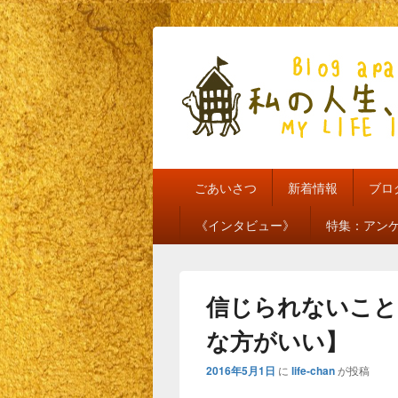
私の人生、私
my life is mine
メ
ごあいさつ
新着情報
ブロ
イ
ン
《インタビュー》
特集：アン
メ
ニ
ュ
ー
信じられないこと
な方がいい】
2016年5月1日
に
life-chan
が投稿