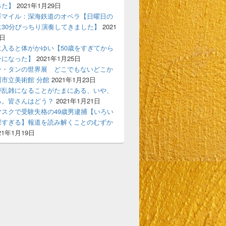
みた】
2021年1月29日
万マイル：深海鉄道のオペラ【日曜日の
に30分びっちり演奏してきました】
2021
7日
に入ると体がかゆい【50歳をすぎてから
ーになった】
2021年1月25日
ン・タンの世界展 どこでもないどこか
市立美術館 分館
2021年1月23日
が乱雑になることがたまにある、いや、
る。皆さんはどう？
2021年1月21日
マスクで受験失格の49歳男逮捕【いろい
深すぎる】報道を読み解くことのむずか
21年1月19日