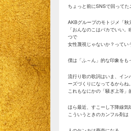
ちょっと前にSNSで回ってた
AKBグループのモトジメ「
「おんなのこはバカでいい。
つで
女性蔑視じゃないか？ってい
僕は「ふ～ん」的な印象をも
流行り歌の歌詞はいま、イン
ーズづくりになってるからね
これもなにかの「騒ぎ上等」
ほら最近、すこーし下降線気味
こういうときのカンフル剤は
人のケンカは商売になる。