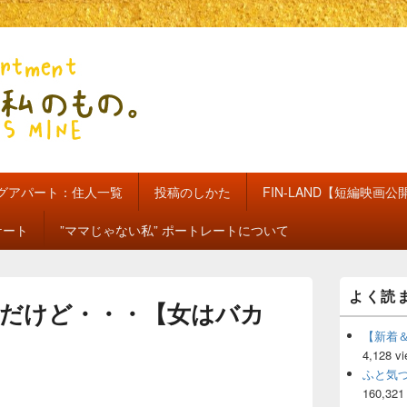
のもの。【新館】
グアパート：住人一覧
投稿のしかた
FIN-LAND【短編映画公
ケート
”ママじゃない私” ポートレートについて
メ
よく読
イ
だけど・・・【女はバカ
ン
サ
【新着
イ
4,128 v
ド
ふと気
バ
160,321
ー