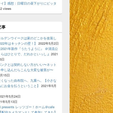
レイ】感想：日曜日の昼下がりにピッタ
42 views
記事
ールデンウイークは家のどこかを改装し
022年はキッチンの壁！】
2022年5月2日
2021年新作『うたうように』 ＠清流公
くらはひとりで、だれかといっしょ
2021
6日
バンクとは契約しない方がいい〜ネット
を申し込んだらこんな大変な被害が〜
6月15日
なくなった由布院へ、九重へ。【小さな
品にお金を払うということ】
2021年5月
2021年5月24日
21年5月13日
ski presents レッツゴー！ホーム＠cafe
gigi【配信カメラマンとして参加してきた】