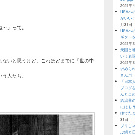
2021年
USAへ
がいい
月31日
ね～」って。
USAへ
ギター
2021年
天国と地
いう表
はないと思うけど、これほどまでに「世の中
2021年
求めら
いう人たち。
さんバ
「日本
！
ブログ
んとこ
給湯器
にはも
ゆでた
31日
ブリし
ぶ鍋と