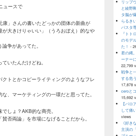
リップ
ウ
ニュースで
ィ
と綾野
ジ
タ脳が
ェ
らるき
秋元康」さんの書いたどっかの団体の新曲が
ッ
パスタ
瞳が大きけりゃいい」（うろおぼえ）的なや
ト
『トト
エ
のモデ
リ
う論争があってた。
ア
た！
- 2
君の縄。
ーナー
っていたんだけどね。
22,799 
戦争と
する危
パクトとかコピーライティングのようなフレ
17,878 
。
cero
的な、マーケティングの一環だと思ってた。
15,692 
【パロ
して痛
でしょ？AKB的な商売。
views
「賛否両論」を市場になげることだから。
《好きな
主演の
ブルー