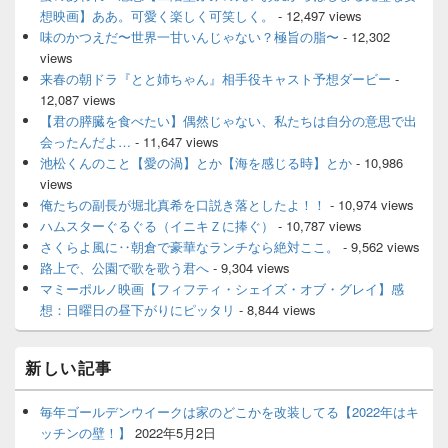
想映画】ああ。可愛く楽しく可笑しく。
- 12,497 views
味のかつえだ〜世界一甘いんじゃない？極旨の脂〜
- 12,302
views
来春の朝ドラ『とと姉ちゃん』相手役キャスト予想ダービー
-
12,087 views
【君の膵臓を食べたい】偶然じゃない、私たちは自分の意思で出
会ったんだよ…
- 11,647 views
池松くんのこと【愛の渦】とか【海を感じる時】とか
- 10,986
views
俺たちの副長が堀北真希を口説き落としたよ！！
- 10,974 views
ハムスターぐるぐる（イニキＺに捧ぐ）
- 10,787 views
さくらよ風に‥朝倉で豪華なランチなら絶対ここ。
- 9,562 views
路上で、公園で歌を歌う君へ
- 9,304 views
マミーポルノ映画【フィフティ・シェイズ・オブ・グレイ】感
想：日曜日の昼下がりにピッタリ
- 8,844 views
新しい記事
毎年ゴールデンウイークは家のどこかを改装してる【2022年はキ
ッチンの壁！】
2022年5月2日