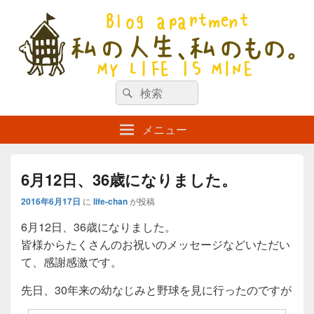
私の人生、私のもの。【新館】
検
my life is mine
検
索
索
対
メニュー
象:
6月12日、36歳になりました。
2016年6月17日
に
life-chan
が投稿
6月12日、36歳になりました。
皆様からたくさんのお祝いのメッセージなどいただい
て、感謝感激です。
先日、30年来の幼なじみと野球を見に行ったのですが