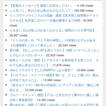
ン
サ
【新着＆メッセージ】最初にお読みください。
- 4,129 views
イ
ふと気づく。私の人生は私のものなんだって
- 160,388 views
ド
リップヴァンウインクルの花嫁：感想【黒木華と綾野剛がイライ
バ
ラさせる】岩井俊二のロリータ脳が爆発する三時間
- 30,959
ー
views
ウ
ィ
らるきい【なぜ並ぶのか全くわからない福岡のパスタ専門店】
-
ジ
28,957 views
ェ
『トトロの木』や『千と千尋の神隠し』の湯屋のモデルがある
ッ
【元湯陣屋】に行って来ました！
- 26,390 views
ト
君の縄。【久しぶりにAVを借りてみた】18禁コーナーに入ったこ
エ
とのない人へのレポート
- 22,803 views
リ
ア
戦争と一人の女：感想【イデオロギーを映画化する危うさと、そ
れでも踏ん張る江口のりこ】
- 17,878 views
ceroとコラボライブしたSMAPやっぱり最高！
- 15,694 views
【パロアルト・ストーリー感想】痛いよ。どうして痛いの。痛み
を求めてるからだよ。
- 13,996 views
《好きなドラマ》1981年の石坂浩二とマリアン主演の「俺はご先
祖さま」
- 13,308 views
ブルー・マインド：感想【グロいと見せかけて爽やかに優しい風
が吹く青春映画】
- 13,090 views
蜜のあわれ：感想【二階堂ふみの丸いお尻からはじまる完璧な妄