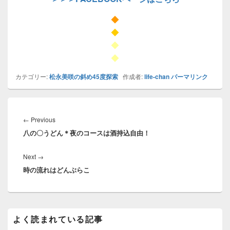
◆
◆
◆
◆
カテゴリー:
松永美咲の斜め45度探索
作成者:
life-chan
パーマリンク
投
稿
Previous
←
Previous
ナ
八の〇うどん＊夜のコースは酒持込自由！
post:
ビ
ゲ
Next
Next
→
ー
時の流れはどんぶらこ
post:
シ
ョ
ン
メ
よく読まれている記事
イ