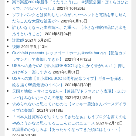
楽市楽座2021年新作『うたうように』 ＠清流公園：ぼくらはひと
りで、だれかといっしょ
2021年10月26日
ソフトバンクとは契約しない方がいい〜ネットと電話を申し込ん
だらこんな大変な被害が〜
2021年6月15日
誰もいなくなった由布院へ、九重へ。【小さな作家作品にお金を
払うということ】
2021年5月24日
詐欺師
2021年5月24日
後悔
2021年5月13日
Ouch!ski presents レッツゴー！ホーム＠cafe bar gigi【配信カメ
ラマンとして参加してきた】
2021年4月12日
USAへの旅その2【音小屋REBOOTはとにかく音がいい！】押し
かけギター楽しすぎる
2021年3月31日
USAへの旅【音小屋REBOOT5周年記念ライブ】ギターを弾き、
絵を描く55歳最後のイベント
2021年3月30日
天国と地獄 ～サイコな2人～【連続TVドラマという表現】ほぼテ
レビはみないおっさんの感想
2021年3月25日
求められないと思っていたのに【マッキー勇治さんバースデイラ
イブに参加】
2021年3月18日
「日本人は寛容さがなくなってきたなぁ」もうブログを書くのを
やめようかなと思ってるここんとこのニュース
2021年2月12日
給湯器のかなしみよ【あったかくなってきた頃にはもう・・】
2021年2月2日