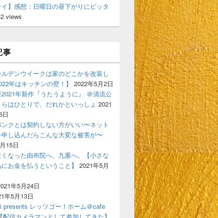
レイ】感想：日曜日の昼下がりにピッタ
42 views
記事
ールデンウイークは家のどこかを改装し
022年はキッチンの壁！】
2022年5月2日
2021年新作『うたうように』 ＠清流公
くらはひとりで、だれかといっしょ
2021
6日
バンクとは契約しない方がいい〜ネット
を申し込んだらこんな大変な被害が〜
6月15日
なくなった由布院へ、九重へ。【小さな
品にお金を払うということ】
2021年5月
2021年5月24日
21年5月13日
ski presents レッツゴー！ホーム＠cafe
gigi【配信カメラマンとして参加してきた】