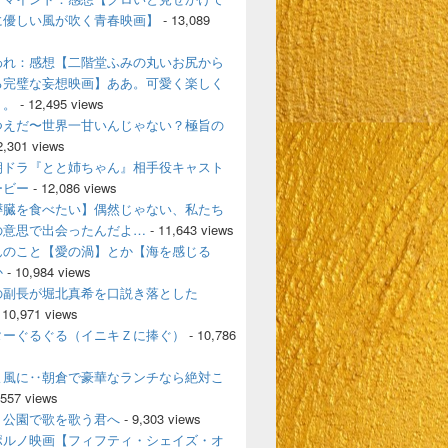
に優しい風が吹く青春映画】
- 13,089
われ：感想【二階堂ふみの丸いお尻から
る完璧な妄想映画】ああ。可愛く楽しく
く。
- 12,495 views
つえだ〜世界一甘いんじゃない？極旨の
2,301 views
朝ドラ『とと姉ちゃん』相手役キャスト
ービー
- 12,086 views
膵臓を食べたい】偶然じゃない、私たち
の意思で出会ったんだよ…
- 11,643 views
んのこと【愛の渦】とか【海を感じる
か
- 10,984 views
の副長が堀北真希を口説き落とした
 10,971 views
ターぐるぐる（イニキＺに捧ぐ）
- 10,786
よ風に‥朝倉で豪華なランチなら絶対こ
,557 views
、公園で歌を歌う君へ
- 9,303 views
ポルノ映画【フィフティ・シェイズ・オ