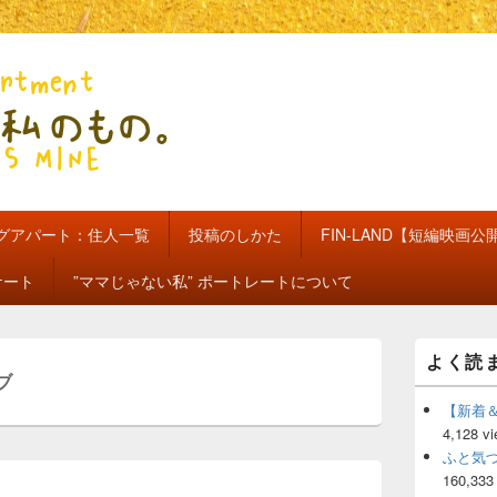
のもの。【新館】
グアパート：住人一覧
投稿のしかた
FIN-LAND【短編映画公
ケート
”ママじゃない私” ポートレートについて
メ
よく読
イ
ブ
ン
サ
【新着
イ
4,128 v
ド
ふと気
バ
160,333
ー