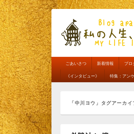
私の人生、私
my life is mine
メ
ごあいさつ
新着情報
ブロ
イ
ン
《インタビュー》
特集：アン
メ
ニ
ュ
ー
「
中川ヨウ
」タグアーカイ