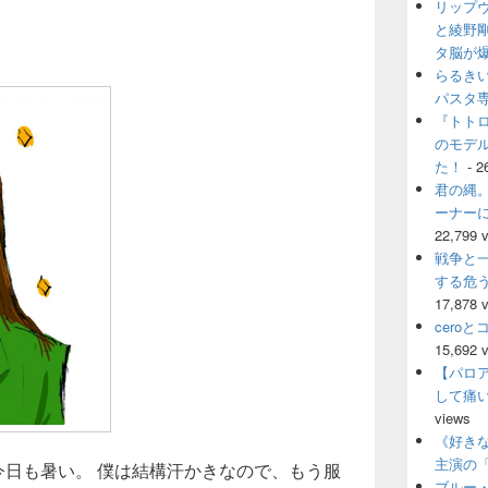
リップ
ウ
ィ
と綾野
ジ
タ脳が
ェ
らるき
ッ
パスタ
ト
『トト
エ
のモデ
リ
ア
た！
- 2
君の縄。
ーナー
22,799 
戦争と
する危
17,878 
cero
15,692 
【パロ
して痛
views
《好きな
主演の
今日も暑い。 僕は結構汗かきなので、もう服
ブルー