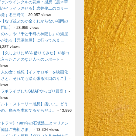
ヴァンウインクルの花嫁：感想【黒木華
剛がイライラさせる】岩井俊二のロリー
爆発する三時間
- 30,957 views
い【なぜ並ぶのか全くわからない福岡の
専門店】
- 28,955 views
ロの木』や『千と千尋の神隠し』の湯屋
ルがある【元湯陣屋】に行って来まし
6,387 views
【久しぶりにAVを借りてみた】18禁コ
に入ったことのない人へのレポート
-
views
一人の女：感想【イデオロギーを映画化
うさと、それでも踏ん張る江口のりこ】
-
views
とコラボライブしたSMAPやっぱり最高！
-
views
アルト・ストーリー感想】痛いよ。どう
いの。痛みを求めてるからだよ。
- 13,996
ドラマ》1981年の石坂浩二とマリアン
「俺はご先祖さま」
- 13,304 views
・マインド：感想【グロいと見せかけて