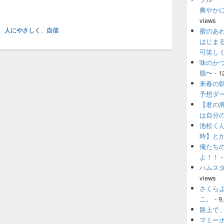
と僕
爽やか
views
、
人にやさしく
、
自信
蜜のあ
はじま
可笑し
味のか
脂〜
- 1
来春の
予想ダ
【君の
は自分
池松く
時】と
俺たち
よ！！
-
ハムス
views
さくら
こ。
- 9
路上で
マミー