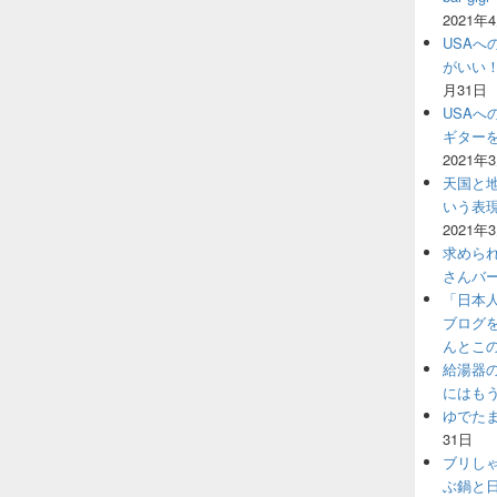
2021年
USAへ
がいい
月31日
USAへ
ギター
2021年
天国と地
いう表
2021年
求めら
さんバ
「日本
ブログ
んとこ
給湯器
にはも
ゆでた
31日
ブリし
ぶ鍋と