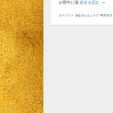
必勝法
が背中に張
続きを読む
→
カテゴリー:
きむらいふ
|
タグ:
中川ヨウ