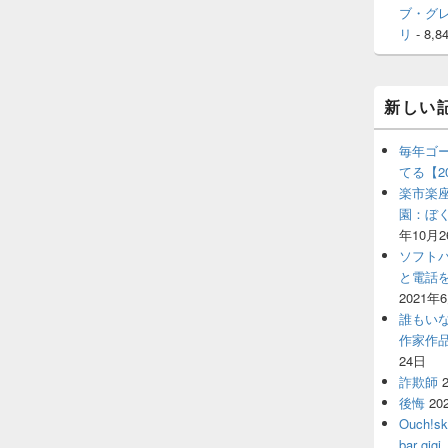
ブ・グ
リ
- 8,8
新しい
毎年ゴ
てる【2
楽市楽座
園：ぼ
年10月2
ソフト
と電話
2021年
誰もい
作家作
24日
詐欺師
後悔
20
Ouch!
bar 