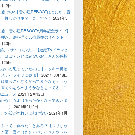
4月12日
の旅その2【音小屋REBOOTはとにかく音
！】押しかけギター楽しすぎる
2021年3
の旅【音小屋REBOOT5周年記念ライブ】
を弾き、絵を描く55歳最後のイベント
3月30日
獄 ～サイコな2人～【連続TVドラマと
現】ほぼテレビはみないおっさんの感想
3月25日
れないと思っていたのに【マッキー勇治
ースデイライブに参加】
2021年3月18日
人は寛容さがなくなってきたなぁ」もう
を書くのをやめようかなと思ってるここ
のニュース
2021年2月12日
のかなしみよ【あったかくなってきた頃
う・・】
2021年2月2日
まごの殻がきれいにむけない
2021年1月
ゃぶって、食べたことある？【ブリしゃ
日本酒 喜々（きき）のテイクアウトを