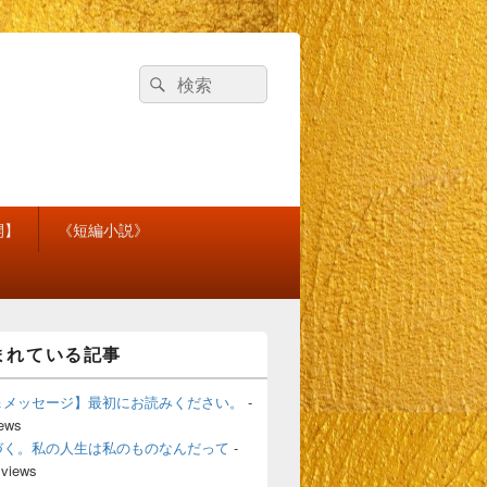
検
検
索
索
対
象:
開】
《短編小説》
まれている記事
＆メッセージ】最初にお読みください。
-
iews
づく。私の人生は私のものなんだって
-
 views