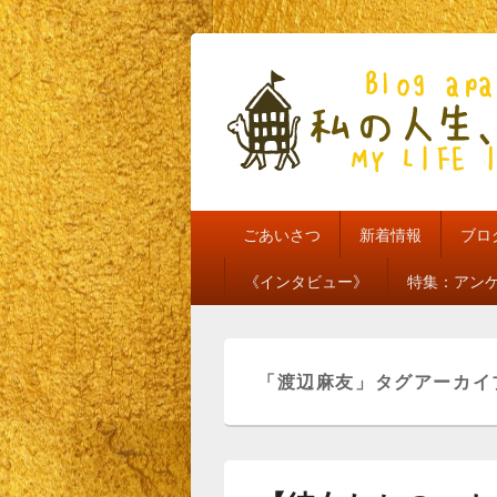
私の人生、私
my life is mine
メ
ごあいさつ
新着情報
ブロ
イ
ン
《インタビュー》
特集：アン
メ
ニ
ュ
ー
「
渡辺麻友
」タグアーカイ