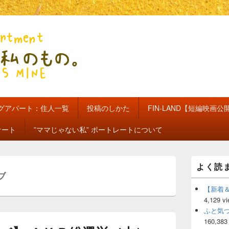
のもの。【新館】
グアパート：住人一覧
投稿のしかた
FIN-LAND【短編映画公
ケート
”ママじゃない私” ポートレートについて
メ
よく読
イ
ブ
ン
サ
【新着
イ
4,129 v
ド
ふと気
バ
160,383
ー