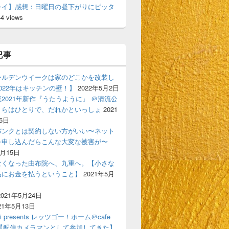
レイ】感想：日曜日の昼下がりにピッタ
44 views
記事
ールデンウイークは家のどこかを改装し
022年はキッチンの壁！】
2022年5月2日
2021年新作『うたうように』 ＠清流公
くらはひとりで、だれかといっしょ
2021
6日
バンクとは契約しない方がいい〜ネット
を申し込んだらこんな大変な被害が〜
6月15日
なくなった由布院へ、九重へ。【小さな
品にお金を払うということ】
2021年5月
2021年5月24日
21年5月13日
ski presents レッツゴー！ホーム＠cafe
gigi【配信カメラマンとして参加してきた】