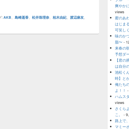
たちのコトバ】 ＡＫＢ総選挙（中）
爽やか
views
:
AKB
、
島崎遥香
、
松井珠理奈
、
柏木由紀
、
渡辺麻友
、
蜜のあ
はじま
可笑し
味のか
脂〜
- 1
来春の
予想ダ
【君の
は自分
池松く
時】と
俺たち
よ！！
-
ハムス
views
さくら
こ。
- 9
路上で
マミー