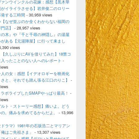
ヴァンウインクルの花嫁：感想【黒木華
剛がイライラさせる】岩井俊二のロリー
爆発する三時間
- 30,959 views
い【なぜ並ぶのか全くわからない福岡の
専門店】
- 28,957 views
ロの木』や『千と千尋の神隠し』の湯屋
ルがある【元湯陣屋】に行って来まし
6,390 views
【久しぶりにAVを借りてみた】18禁コ
に入ったことのない人へのレポート
-
views
一人の女：感想【イデオロギーを映画化
うさと、それでも踏ん張る江口のりこ】
-
views
とコラボライブしたSMAPやっぱり最高！
-
views
アルト・ストーリー感想】痛いよ。どう
いの。痛みを求めてるからだよ。
- 13,996
ドラマ》1981年の石坂浩二とマリアン
「俺はご先祖さま」
- 13,307 views
・マインド：感想【グロいと見せかけて