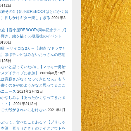
4月12日
の旅その2【音小屋REBOOTはとにかく音
！】押しかけギター楽しすぎる
2021年3
の旅【音小屋REBOOT5周年記念ライブ】
を弾き、絵を描く55歳最後のイベント
3月30日
獄 ～サイコな2人～【連続TVドラマと
現】ほぼテレビはみないおっさんの感想
3月25日
れないと思っていたのに【マッキー勇治
ースデイライブに参加】
2021年3月18日
人は寛容さがなくなってきたなぁ」もう
を書くのをやめようかなと思ってるここ
のニュース
2021年2月12日
のかなしみよ【あったかくなってきた頃
う・・】
2021年2月2日
まごの殻がきれいにむけない
2021年1月
ゃぶって、食べたことある？【ブリしゃ
日本酒 喜々（きき）のテイクアウトを