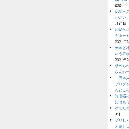
2021年
USAへ
がいい
月31日
USAへ
ギター
2021年
天国と地
いう表
2021年
求めら
さんバ
「日本
ブログ
んとこ
給湯器
にはも
ゆでた
31日
ブリし
ぶ鍋と