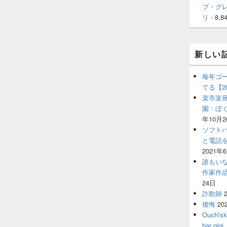
ブ・グ
リ
- 8,8
新しい
毎年ゴ
てる【2
楽市楽座
園：ぼ
年10月2
ソフト
と電話
2021年
誰もい
作家作
24日
詐欺師
後悔
20
Ouch!
bar 