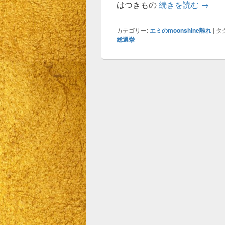
【彼女
はつきもの
続きを読む
→
カテゴリー:
エミのmoonshine離れ
|
タグ
総選挙