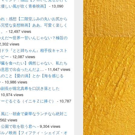
に優しい風が吹く青春映画】
- 13,090
われ：感想【二階堂ふみの丸いお尻から
る完璧な妄想映画】ああ。可愛く楽しく
く。
- 12,497 views
つえだ〜世界一甘いんじゃない？極旨の
2,302 views
朝ドラ『とと姉ちゃん』相手役キャスト
ービー
- 12,087 views
膵臓を食べたい】偶然じゃない、私たち
の意思で出会ったんだよ…
- 11,647 views
んのこと【愛の渦】とか【海を感じる
か
- 10,986 views
の副長が堀北真希を口説き落とした
 10,974 views
ターぐるぐる（イニキＺに捧ぐ）
- 10,787
よ風に‥朝倉で豪華なランチなら絶対こ
,562 views
、公園で歌を歌う君へ
- 9,304 views
ポルノ映画【フィフティ・シェイズ・オ