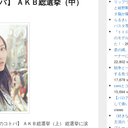
バ】 ＡＫＢ総選挙（中）
リップ
ウ
ィ
と綾野
ジ
タ脳が
ェ
らるき
ッ
パスタ
ト
『トト
エ
のモデ
リ
ア
た！
- 2
君の縄。
ーナー
22,802 
戦争と
する危
17,878 
cero
15,694 
【パロ
して痛
views
《好きな
主演の
のコトバ】 ＡＫＢ総選挙（上） 総選挙に涙
ブルー