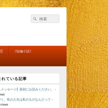
検
検
索
索
対
象:
開】
《短編小説》
まれている記事
＆メッセージ】最初にお読みください。
-
iews
づく。私の人生は私のものなんだって
-
 views