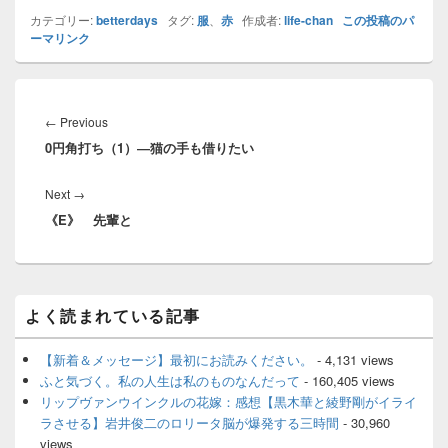
カテゴリー:
betterdays
タグ:
服
、
赤
作成者:
life-chan
この投稿のパ
ーマリンク
投
稿
Previous
←
Previous
ナ
0円角打ち（1）―猫の手も借りたい
post:
ビ
ゲ
Next
Next
→
ー
《E》 先輩と
post:
シ
ョ
ン
メ
よく読まれている記事
イ
ン
サ
【新着＆メッセージ】最初にお読みください。
- 4,131 views
イ
ふと気づく。私の人生は私のものなんだって
- 160,405 views
ド
リップヴァンウインクルの花嫁：感想【黒木華と綾野剛がイライ
バ
ラさせる】岩井俊二のロリータ脳が爆発する三時間
- 30,960
ー
views
ウ