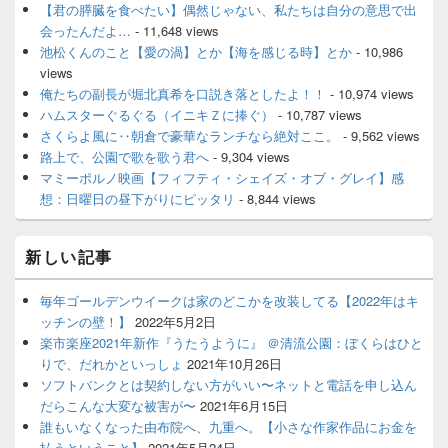
【君の膵臓を食べたい】偶然じゃない、私たちは自分の意思で出
会ったんだよ…
- 11,648 views
池松くんのこと【愛の渦】とか【海を感じる時】とか
- 10,986
views
俺たちの副長が堀北真希を口説き落としたよ！！
- 10,974 views
ハムスターぐるぐる（イニキＺに捧ぐ）
- 10,787 views
さくらよ風に‥朝倉で豪華なランチなら絶対ここ。
- 9,562 views
路上で、公園で歌を歌う君へ
- 9,304 views
マミーポルノ映画【フィフティ・シェイズ・オブ・グレイ】感
想：日曜日の昼下がりにピッタリ
- 8,844 views
新しい記事
毎年ゴールデンウイークは家のどこかを改装してる【2022年はキ
ッチンの壁！】
2022年5月2日
楽市楽座2021年新作『うたうように』 ＠清流公園：ぼくらはひと
りで、だれかといっしょ
2021年10月26日
ソフトバンクとは契約しない方がいい〜ネットと電話を申し込ん
だらこんな大変な被害が〜
2021年6月15日
誰もいなくなった由布院へ、九重へ。【小さな作家作品にお金を
払うということ】
2021年5月24日