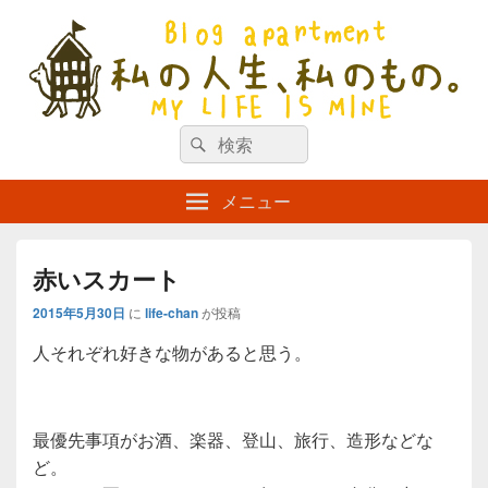
私の人生、私のもの。【新館】
検
my life is mine
検
索
索
対
メニュー
象:
赤いスカート
2015年5月30日
に
life-chan
が投稿
人それぞれ好きな物があると思う。
最優先事項がお酒、楽器、登山、旅行、造形などな
ど。