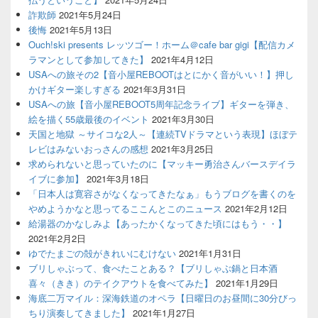
詐欺師
2021年5月24日
後悔
2021年5月13日
Ouch!ski presents レッツゴー！ホーム＠cafe bar gigi【配信カメ
ラマンとして参加してきた】
2021年4月12日
USAへの旅その2【音小屋REBOOTはとにかく音がいい！】押し
かけギター楽しすぎる
2021年3月31日
USAへの旅【音小屋REBOOT5周年記念ライブ】ギターを弾き、
絵を描く55歳最後のイベント
2021年3月30日
天国と地獄 ～サイコな2人～【連続TVドラマという表現】ほぼテ
レビはみないおっさんの感想
2021年3月25日
求められないと思っていたのに【マッキー勇治さんバースデイラ
イブに参加】
2021年3月18日
「日本人は寛容さがなくなってきたなぁ」もうブログを書くのを
やめようかなと思ってるここんとこのニュース
2021年2月12日
給湯器のかなしみよ【あったかくなってきた頃にはもう・・】
2021年2月2日
ゆでたまごの殻がきれいにむけない
2021年1月31日
ブリしゃぶって、食べたことある？【ブリしゃぶ鍋と日本酒
喜々（きき）のテイクアウトを食べてみた】
2021年1月29日
海底二万マイル：深海鉄道のオペラ【日曜日のお昼間に30分びっ
ちり演奏してきました】
2021年1月27日