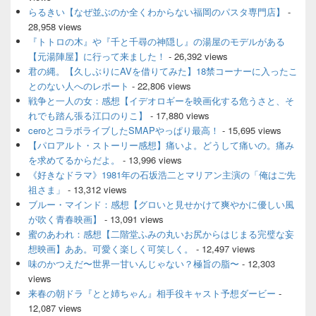
ィ
らるきい【なぜ並ぶのか全くわからない福岡のパスタ専門店】
-
ジ
28,958 views
ェ
『トトロの木』や『千と千尋の神隠し』の湯屋のモデルがある
ッ
【元湯陣屋】に行って来ました！
- 26,392 views
ト
君の縄。【久しぶりにAVを借りてみた】18禁コーナーに入ったこ
エ
とのない人へのレポート
- 22,806 views
リ
ア
戦争と一人の女：感想【イデオロギーを映画化する危うさと、そ
れでも踏ん張る江口のりこ】
- 17,880 views
ceroとコラボライブしたSMAPやっぱり最高！
- 15,695 views
【パロアルト・ストーリー感想】痛いよ。どうして痛いの。痛み
を求めてるからだよ。
- 13,996 views
《好きなドラマ》1981年の石坂浩二とマリアン主演の「俺はご先
祖さま」
- 13,312 views
ブルー・マインド：感想【グロいと見せかけて爽やかに優しい風
が吹く青春映画】
- 13,091 views
蜜のあわれ：感想【二階堂ふみの丸いお尻からはじまる完璧な妄
想映画】ああ。可愛く楽しく可笑しく。
- 12,497 views
味のかつえだ〜世界一甘いんじゃない？極旨の脂〜
- 12,303
views
来春の朝ドラ『とと姉ちゃん』相手役キャスト予想ダービー
-
12,087 views