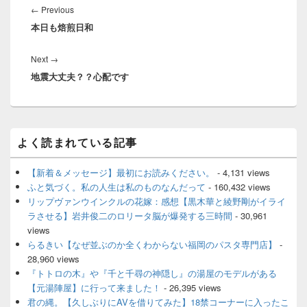
稿
Previous
←
Previous
ナ
本日も焙煎日和
post:
ビ
ゲ
Next
Next
→
ー
地震大丈夫？？心配です
post:
シ
ョ
ン
メ
よく読まれている記事
イ
ン
サ
【新着＆メッセージ】最初にお読みください。
- 4,131 views
イ
ふと気づく。私の人生は私のものなんだって
- 160,432 views
ド
リップヴァンウインクルの花嫁：感想【黒木華と綾野剛がイライ
バ
ラさせる】岩井俊二のロリータ脳が爆発する三時間
- 30,961
ー
views
ウ
ィ
らるきい【なぜ並ぶのか全くわからない福岡のパスタ専門店】
-
ジ
28,960 views
ェ
『トトロの木』や『千と千尋の神隠し』の湯屋のモデルがある
ッ
【元湯陣屋】に行って来ました！
- 26,395 views
ト
君の縄。【久しぶりにAVを借りてみた】18禁コーナーに入ったこ
エ