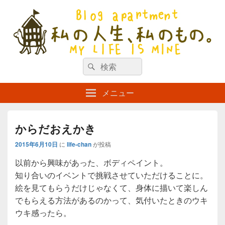
私の人生、私のもの。【新館】
検
my life is mine
検
索
索
対
メニュー
象:
からだおえかき
2015年6月10日
に
life-chan
が投稿
以前から興味があった、ボディペイント。
知り合いのイベントで挑戦させていただけることに。
絵を見てもらうだけじゃなくて、身体に描いて楽しん
でもらえる方法があるのかって、気付いたときのウキ
ウキ感ったら。