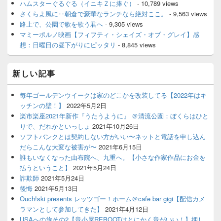
ハムスターぐるぐる（イニキＺに捧ぐ）
- 10,789 views
さくらよ風に‥朝倉で豪華なランチなら絶対ここ。
- 9,563 views
路上で、公園で歌を歌う君へ
- 9,305 views
マミーポルノ映画【フィフティ・シェイズ・オブ・グレイ】感
想：日曜日の昼下がりにピッタリ
- 8,845 views
新しい記事
毎年ゴールデンウイークは家のどこかを改装してる【2022年はキ
ッチンの壁！】
2022年5月2日
楽市楽座2021年新作『うたうように』 ＠清流公園：ぼくらはひと
りで、だれかといっしょ
2021年10月26日
ソフトバンクとは契約しない方がいい〜ネットと電話を申し込ん
だらこんな大変な被害が〜
2021年6月15日
誰もいなくなった由布院へ、九重へ。【小さな作家作品にお金を
払うということ】
2021年5月24日
詐欺師
2021年5月24日
後悔
2021年5月13日
Ouch!ski presents レッツゴー！ホーム＠cafe bar gigi【配信カメ
ラマンとして参加してきた】
2021年4月12日
USAへの旅その2【音小屋REBOOTはとにかく音がいい！】押し