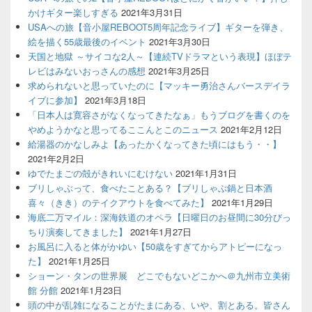
かけギター楽しすぎる
2021年3月31日
USAへの旅【音小屋REBOOT5周年記念ライブ】ギターを弾き、
絵を描く55歳最後のイベント
2021年3月30日
天国と地獄 ～サイコな2人～【連続TVドラマという表現】ほぼテ
レビはみないおっさんの感想
2021年3月25日
求められないと思っていたのに【マッキー勇治さんバースデイラ
イブに参加】
2021年3月18日
「日本人は寛容さがなくなってきたなぁ」もうブログを書くのを
やめようかなと思ってるここんとこのニュース
2021年2月12日
給湯器のかなしみよ【あったかくなってきた頃にはもう・・】
2021年2月2日
ゆでたまごの殻がきれいにむけない
2021年1月31日
ブリしゃぶって、食べたことある？【ブリしゃぶ鍋と日本酒
喜々（きき）のテイクアウトを食べてみた】
2021年1月29日
海底二万マイル：深海鉄道のオペラ【日曜日のお昼間に30分びっ
ちり演奏してきました】
2021年1月27日
お風呂に入ると体がかゆい【50歳をすぎてからアトピーになっ
た】
2021年1月25日
ショーン・タンの世界展 どこでもないどこかへ＠九州市立美術
館 分館
2021年1月23日
頭の中が乱雑になることがたまにある、いや、割とある。皆さん