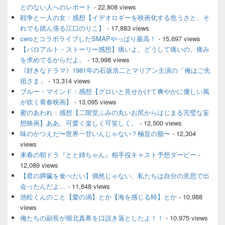
とのない人へのレポート
- 22,808 views
リ
ア
戦争と一人の女：感想【イデオロギーを映画化する危うさと、そ
れでも踏ん張る江口のりこ】
- 17,883 views
ceroとコラボライブしたSMAPやっぱり最高！
- 15,697 views
【パロアルト・ストーリー感想】痛いよ。どうして痛いの。痛み
を求めてるからだよ。
- 13,998 views
《好きなドラマ》1981年の石坂浩二とマリアン主演の「俺はご先
祖さま」
- 13,314 views
ブルー・マインド：感想【グロいと見せかけて爽やかに優しい風
が吹く青春映画】
- 13,095 views
蜜のあわれ：感想【二階堂ふみの丸いお尻からはじまる完璧な妄
想映画】ああ。可愛く楽しく可笑しく。
- 12,500 views
味のかつえだ〜世界一甘いんじゃない？極旨の脂〜
- 12,304
views
来春の朝ドラ『とと姉ちゃん』相手役キャスト予想ダービー
-
12,089 views
【君の膵臓を食べたい】偶然じゃない、私たちは自分の意思で出
会ったんだよ…
- 11,648 views
池松くんのこと【愛の渦】とか【海を感じる時】とか
- 10,988
views
俺たちの副長が堀北真希を口説き落としたよ！！
- 10,975 views