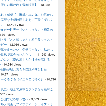
に優しい風が吹く青春映画】
- 13,089
われ：感想【二階堂ふみの丸いお尻から
る完璧な妄想映画】ああ。可愛く楽しく
く。
- 12,494 views
つえだ〜世界一甘いんじゃない？極旨の
2,301 views
朝ドラ『とと姉ちゃん』相手役キャスト
ービー
- 12,086 views
膵臓を食べたい】偶然じゃない、私たち
の意思で出会ったんだよ…
- 11,643 views
んのこと【愛の渦】とか【海を感じる
か
- 10,984 views
の副長が堀北真希を口説き落とした
 10,971 views
ターぐるぐる（イニキＺに捧ぐ）
- 10,786
よ風に‥朝倉で豪華なランチなら絶対こ
,557 views
、公園で歌を歌う君へ
- 9,303 views
ポルノ映画【フィフティ・シェイズ・オ