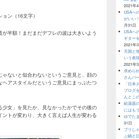
2021年
USAへ
ョン（16文字）
がいい
月31日
USAへ
賃が半額！まだまだデフレの波は大きいよう
ギター
2021年
天国と地
いう表
2021年
求めら
じゃないと似合わないというご意見と、顔の
さんバ
なヘアスタイルだというご意見にまっぷたつ
「日本
、
ブログ
んとこ
給湯器
る少女」を見たか、見なかったかでその後の
にはも
イントが変わり、大きく言えば人生が変わる
ゆでた
31日
ブリし
ぶ鍋と