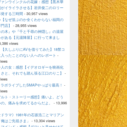
ヴァンウインクルの花嫁：感想【黒木華
剛がイライラさせる】岩井俊二のロリー
爆発する三時間
- 30,957 views
い【なぜ並ぶのか全くわからない福岡の
専門店】
- 28,955 views
ロの木』や『千と千尋の神隠し』の湯屋
ルがある【元湯陣屋】に行って来まし
6,386 views
【久しぶりにAVを借りてみた】18禁コ
に入ったことのない人へのレポート
-
views
一人の女：感想【イデオロギーを映画化
うさと、それでも踏ん張る江口のりこ】
-
views
とコラボライブしたSMAPやっぱり最高！
-
views
アルト・ストーリー感想】痛いよ。どう
いの。痛みを求めてるからだよ。
- 13,996
ドラマ》1981年の石坂浩二とマリアン
「俺はご先祖さま」
- 13,304 views
・マインド：感想【グロいと見せかけて