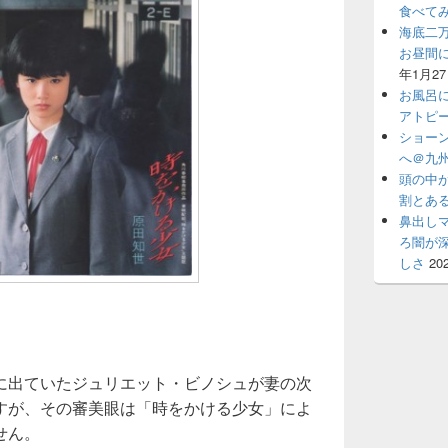
食べて
海底二
お昼間
年1月2
お風呂
アトピ
ショー
へ＠九州
頭の中
割とあ
鼻出し
ろ闇が
しさ
20
に出ていたジュリエット・ビノシュが妻の次
すが、その審美眼は「時をかける少女」によ
せん。