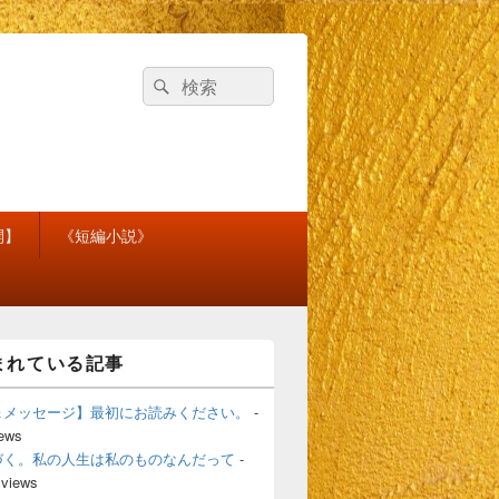
検
検
索
索
対
象:
開】
《短編小説》
まれている記事
＆メッセージ】最初にお読みください。
-
iews
づく。私の人生は私のものなんだって
-
 views