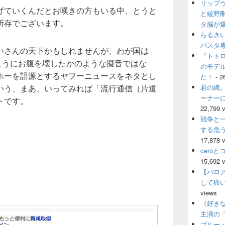
リップ
ウ
げていくんだとお嘆きの方もいる中、とうと
ィ
と綾野
所存でございます。
ジ
タ脳が
ェ
らるき
ッ
パスタ
いさんの天下かもしれませんが、わが国は
ト
『トト
エ
のようにお腹を壊したかのような擬音ではな
のモデ
リ
ホーを語源とするヤフーニュースをネタとし
ア
た！
- 2
いう、まあ、いってみれば「流行通信（片道
君の縄。
ーナー
トです。
22,799 
戦争と
する危
17,878 
cero
15,692 
【パロ
して痛
views
《好きな
主演の
ブルー