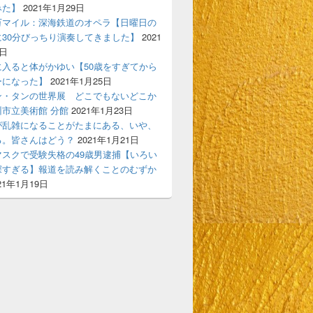
みた】
2021年1月29日
万マイル：深海鉄道のオペラ【日曜日の
に30分びっちり演奏してきました】
2021
7日
に入ると体がかゆい【50歳をすぎてから
ーになった】
2021年1月25日
ン・タンの世界展 どこでもないどこか
市立美術館 分館
2021年1月23日
が乱雑になることがたまにある、いや、
る。皆さんはどう？
2021年1月21日
マスクで受験失格の49歳男逮捕【いろい
深すぎる】報道を読み解くことのむずか
21年1月19日