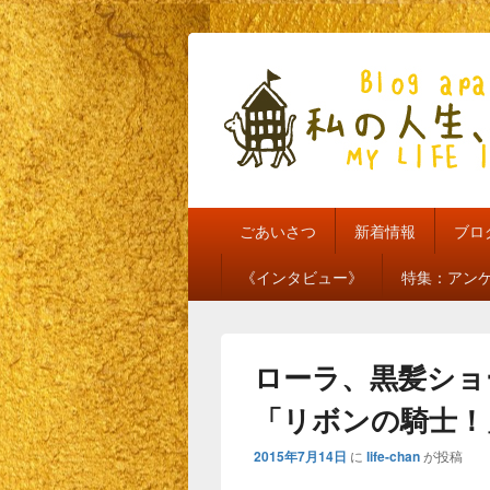
私の人生、私
my life is mine
メ
ごあいさつ
新着情報
ブロ
イ
ン
《インタビュー》
特集：アン
メ
ニ
ュ
ー
ローラ、黒髪ショ
「リボンの騎士！
2015年7月14日
に
life-chan
が投稿