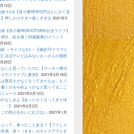
4月12日
の旅その2【音小屋REBOOTはとにかく音
！】押しかけギター楽しすぎる
2021年3
の旅【音小屋REBOOT5周年記念ライブ】
を弾き、絵を描く55歳最後のイベント
3月30日
獄 ～サイコな2人～【連続TVドラマと
現】ほぼテレビはみないおっさんの感想
3月25日
れないと思っていたのに【マッキー勇治
ースデイライブに参加】
2021年3月18日
人は寛容さがなくなってきたなぁ」もう
を書くのをやめようかなと思ってるここ
のニュース
2021年2月12日
のかなしみよ【あったかくなってきた頃
う・・】
2021年2月2日
まごの殻がきれいにむけない
2021年1月
ゃぶって、食べたことある？【ブリしゃ
日本酒 喜々（きき）のテイクアウトを