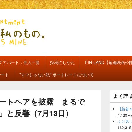
のもの。【新館】
グアパート：住人一覧
投稿のしかた
FIN-LAND【短編映画公
ケート
”ママじゃない私” ポートレートについて
メ
よく読
イ
ートヘアを披露 まるで
ン
サ
【新着
」と反響（7月13日）
イ
4,128 v
ド
ふと気
バ
160,318
ー