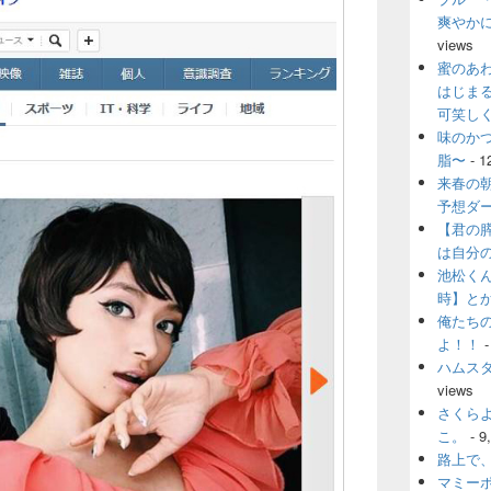
爽やか
views
蜜のあ
はじま
可笑し
味のか
脂〜
- 1
来春の
予想ダ
【君の
は自分
池松く
時】と
俺たち
よ！！
-
ハムス
views
さくら
こ。
- 9
路上で
マミー