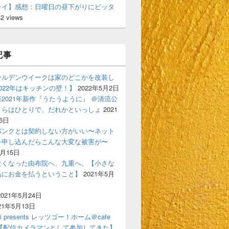
レイ】感想：日曜日の昼下がりにピッタ
42 views
記事
ールデンウイークは家のどこかを改装し
022年はキッチンの壁！】
2022年5月2日
2021年新作『うたうように』 ＠清流公
くらはひとりで、だれかといっしょ
2021
6日
バンクとは契約しない方がいい〜ネット
を申し込んだらこんな大変な被害が〜
6月15日
なくなった由布院へ、九重へ。【小さな
品にお金を払うということ】
2021年5月
2021年5月24日
21年5月13日
ski presents レッツゴー！ホーム＠cafe
gigi【配信カメラマンとして参加してきた】