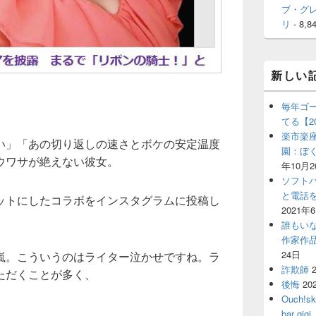
ブ・グ
リ
- 8,8
新しい
毎年ゴ
てる【2
楽市楽座
い」「あの切り返しの速さとボケの安定温度
園：ぼ
ウワサが絶えない彼女。
年10月2
ソフト
と電話
ットにしたコラボをインスタグラムに投稿し
2021年
誰もい
作家作
24日
嵐。こういうのはライター泣かせですね。ラ
詐欺師
ただくことが多く、
後悔
20
Ouch!
bar 