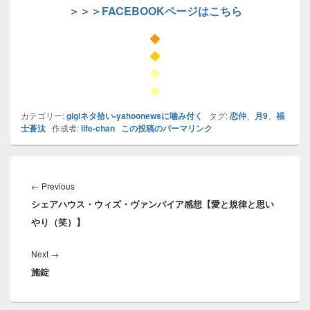
＞＞＞FACEBOOKページはこちら
◆
◆
◆
◆
カテゴリー:
gigiネタ拾い-yahoonewsに噛み付く
タグ:
恋仲
、
月9
、
福
士蒼汰
作成者:
life-chan
この投稿のパーマリンク
投
稿
Previous
←
Previous
ナ
シェアハウス・ウィズ・ヴァンパイア感想【愛と規律と思い
post:
ビ
やり（笑）】
ゲ
ー
Next
Next
→
シ
施錠
post:
ョ
ン