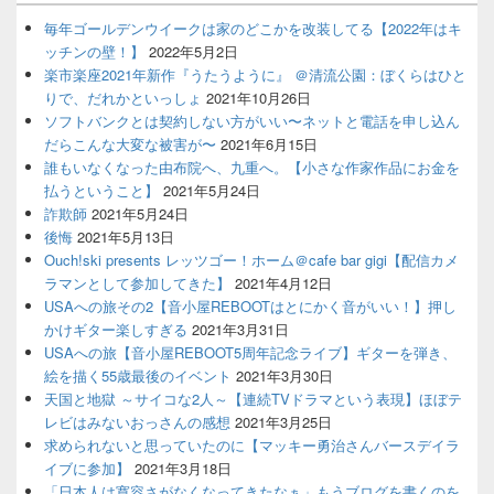
毎年ゴールデンウイークは家のどこかを改装してる【2022年はキ
ッチンの壁！】
2022年5月2日
楽市楽座2021年新作『うたうように』 ＠清流公園：ぼくらはひと
りで、だれかといっしょ
2021年10月26日
ソフトバンクとは契約しない方がいい〜ネットと電話を申し込ん
だらこんな大変な被害が〜
2021年6月15日
誰もいなくなった由布院へ、九重へ。【小さな作家作品にお金を
払うということ】
2021年5月24日
詐欺師
2021年5月24日
後悔
2021年5月13日
Ouch!ski presents レッツゴー！ホーム＠cafe bar gigi【配信カメ
ラマンとして参加してきた】
2021年4月12日
USAへの旅その2【音小屋REBOOTはとにかく音がいい！】押し
かけギター楽しすぎる
2021年3月31日
USAへの旅【音小屋REBOOT5周年記念ライブ】ギターを弾き、
絵を描く55歳最後のイベント
2021年3月30日
天国と地獄 ～サイコな2人～【連続TVドラマという表現】ほぼテ
レビはみないおっさんの感想
2021年3月25日
求められないと思っていたのに【マッキー勇治さんバースデイラ
イブに参加】
2021年3月18日
「日本人は寛容さがなくなってきたなぁ」もうブログを書くのを