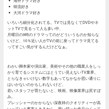
海外ドラマ好き
韓流好き
大河ドラマ好き
いろいろ細分化されてる。TVでは見なくてDVDやネ
ットTVで見るって人も多い中、
月曜日の9時のドラマってのがどういうものか知らな
いけど、10％近い人がTVの前に座ってドラマ見てる
ってすごい気がするんだけどなぁ。
わかい脚本家や演出家、美術やその他の職業人をしっ
かり育てるシステムにはとうてい見えないTV業界。
とらなきゃいけない数字もあってなかなか思い通りに
はいかないのかもしれないけど。
若いスタッフが育たないと、映画、映像業界は尻すぼ
み。
プレッシャーのかからない深夜枠のクオリティーが高
いっていう事実もあるから、思い切った作品つくって