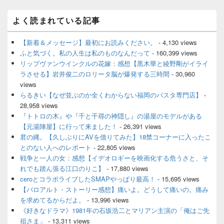
メ
よく読まれている記事
イ
ン
サ
【新着＆メッセージ】最初にお読みください。
- 4,130 views
イ
ふと気づく。私の人生は私のものなんだって
- 160,399 views
ド
リップヴァンウインクルの花嫁：感想【黒木華と綾野剛がイライ
バ
ラさせる】岩井俊二のロリータ脳が爆発する三時間
- 30,960
ー
views
ウ
ィ
らるきい【なぜ並ぶのか全くわからない福岡のパスタ専門店】
-
ジ
28,958 views
ェ
『トトロの木』や『千と千尋の神隠し』の湯屋のモデルがある
ッ
【元湯陣屋】に行って来ました！
- 26,391 views
ト
君の縄。【久しぶりにAVを借りてみた】18禁コーナーに入ったこ
エ
とのない人へのレポート
- 22,805 views
リ
ア
戦争と一人の女：感想【イデオロギーを映画化する危うさと、そ
れでも踏ん張る江口のりこ】
- 17,880 views
ceroとコラボライブしたSMAPやっぱり最高！
- 15,695 views
【パロアルト・ストーリー感想】痛いよ。どうして痛いの。痛み
を求めてるからだよ。
- 13,996 views
《好きなドラマ》1981年の石坂浩二とマリアン主演の「俺はご先
祖さま」
- 13,311 views