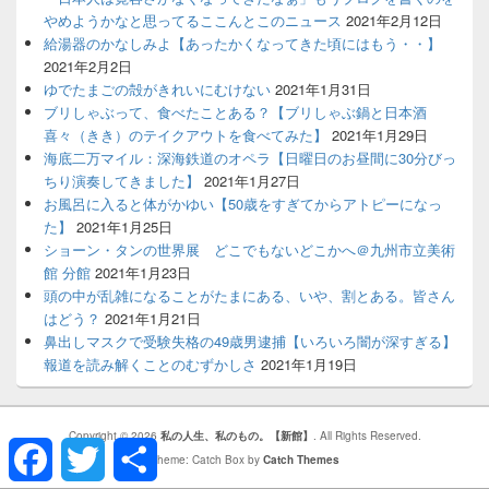
やめようかなと思ってるここんとこのニュース
2021年2月12日
給湯器のかなしみよ【あったかくなってきた頃にはもう・・】
2021年2月2日
ゆでたまごの殻がきれいにむけない
2021年1月31日
ブリしゃぶって、食べたことある？【ブリしゃぶ鍋と日本酒
喜々（きき）のテイクアウトを食べてみた】
2021年1月29日
海底二万マイル：深海鉄道のオペラ【日曜日のお昼間に30分びっ
ちり演奏してきました】
2021年1月27日
お風呂に入ると体がかゆい【50歳をすぎてからアトピーになっ
た】
2021年1月25日
ショーン・タンの世界展 どこでもないどこかへ＠九州市立美術
館 分館
2021年1月23日
頭の中が乱雑になることがたまにある、いや、割とある。皆さん
はどう？
2021年1月21日
鼻出しマスクで受験失格の49歳男逮捕【いろいろ闇が深すぎる】
報道を読み解くことのむずかしさ
2021年1月19日
Copyright © 2026
私の人生、私のもの。【新館】
. All Rights Reserved.
Facebook
Twitter
共
有
Theme: Catch Box by
Catch Themes