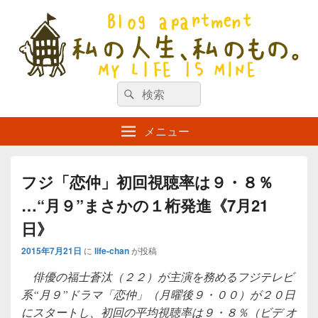
私の人生、私のもの。【新館】
検
my life is mine
検
索
索
対
メニュー
象:
フジ「恋仲」初回視聴率は９・８％
…“月９”まさかの１桁発進《7月21
日》
2015年7月21日
に
life-chan
が投稿
俳優の福士蒼汰（２２）が主演を務めるフジテレビ
系“月９”ドラマ「恋仲」（月曜後９・００）が２０日
にスタートし、初回の平均視聴率は９・８％（ビデ オ