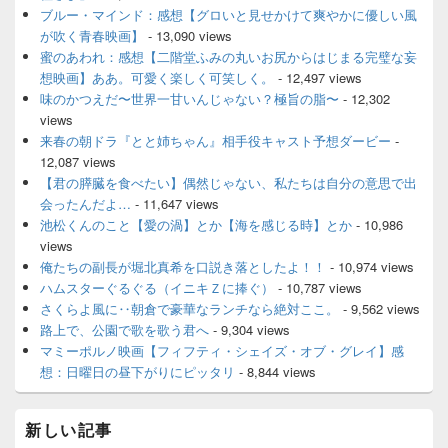
ブルー・マインド：感想【グロいと見せかけて爽やかに優しい風
が吹く青春映画】
- 13,090 views
蜜のあわれ：感想【二階堂ふみの丸いお尻からはじまる完璧な妄
想映画】ああ。可愛く楽しく可笑しく。
- 12,497 views
味のかつえだ〜世界一甘いんじゃない？極旨の脂〜
- 12,302
views
来春の朝ドラ『とと姉ちゃん』相手役キャスト予想ダービー
-
12,087 views
【君の膵臓を食べたい】偶然じゃない、私たちは自分の意思で出
会ったんだよ…
- 11,647 views
池松くんのこと【愛の渦】とか【海を感じる時】とか
- 10,986
views
俺たちの副長が堀北真希を口説き落としたよ！！
- 10,974 views
ハムスターぐるぐる（イニキＺに捧ぐ）
- 10,787 views
さくらよ風に‥朝倉で豪華なランチなら絶対ここ。
- 9,562 views
路上で、公園で歌を歌う君へ
- 9,304 views
マミーポルノ映画【フィフティ・シェイズ・オブ・グレイ】感
想：日曜日の昼下がりにピッタリ
- 8,844 views
新しい記事