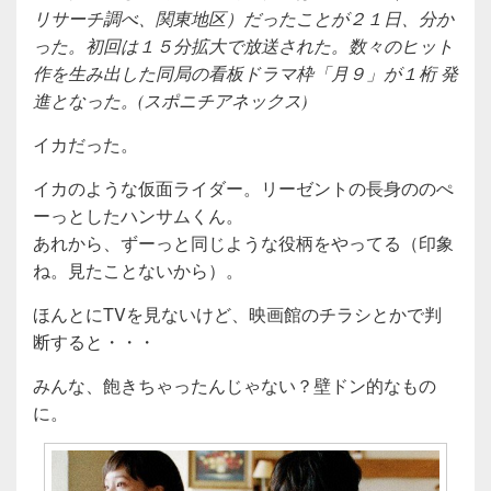
リサーチ調べ、関東地区）だったことが２１日、分か
った。初回は１５分拡大で放送された。数々のヒット
作を生み出した同局の看板ドラマ枠「月９」が１桁 発
進となった。(スポニチアネックス)
イカだった。
イカのような仮面ライダー。リーゼントの長身ののぺ
ーっとしたハンサムくん。
あれから、ずーっと同じような役柄をやってる（印象
ね。見たことないから）。
ほんとにTVを見ないけど、映画館のチラシとかで判
断すると・・・
みんな、飽きちゃったんじゃない？壁ドン的なもの
に。