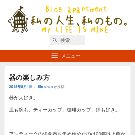
私の人生、私のもの。【新館】
検
my life is mine
検
索
索
対
メニュー
象:
器の楽しみ方
2015年8月1日
に
life-chan
が投稿
器が大好き。
皿も碗も、ティーカップ、珈琲カップ、鉢も好き。
アンティークの洋食器を集め始めたのは20年以上前か