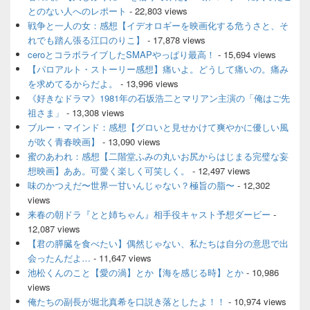
エ
とのない人へのレポート
- 22,803 views
リ
ア
戦争と一人の女：感想【イデオロギーを映画化する危うさと、そ
れでも踏ん張る江口のりこ】
- 17,878 views
ceroとコラボライブしたSMAPやっぱり最高！
- 15,694 views
【パロアルト・ストーリー感想】痛いよ。どうして痛いの。痛み
を求めてるからだよ。
- 13,996 views
《好きなドラマ》1981年の石坂浩二とマリアン主演の「俺はご先
祖さま」
- 13,308 views
ブルー・マインド：感想【グロいと見せかけて爽やかに優しい風
が吹く青春映画】
- 13,090 views
蜜のあわれ：感想【二階堂ふみの丸いお尻からはじまる完璧な妄
想映画】ああ。可愛く楽しく可笑しく。
- 12,497 views
味のかつえだ〜世界一甘いんじゃない？極旨の脂〜
- 12,302
views
来春の朝ドラ『とと姉ちゃん』相手役キャスト予想ダービー
-
12,087 views
【君の膵臓を食べたい】偶然じゃない、私たちは自分の意思で出
会ったんだよ…
- 11,647 views
池松くんのこと【愛の渦】とか【海を感じる時】とか
- 10,986
views
俺たちの副長が堀北真希を口説き落としたよ！！
- 10,974 views