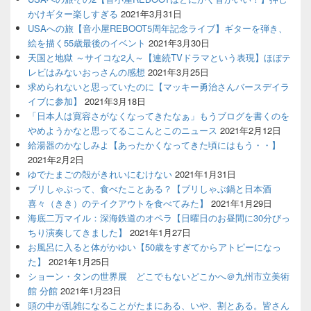
かけギター楽しすぎる
2021年3月31日
USAへの旅【音小屋REBOOT5周年記念ライブ】ギターを弾き、
絵を描く55歳最後のイベント
2021年3月30日
天国と地獄 ～サイコな2人～【連続TVドラマという表現】ほぼテ
レビはみないおっさんの感想
2021年3月25日
求められないと思っていたのに【マッキー勇治さんバースデイラ
イブに参加】
2021年3月18日
「日本人は寛容さがなくなってきたなぁ」もうブログを書くのを
やめようかなと思ってるここんとこのニュース
2021年2月12日
給湯器のかなしみよ【あったかくなってきた頃にはもう・・】
2021年2月2日
ゆでたまごの殻がきれいにむけない
2021年1月31日
ブリしゃぶって、食べたことある？【ブリしゃぶ鍋と日本酒
喜々（きき）のテイクアウトを食べてみた】
2021年1月29日
海底二万マイル：深海鉄道のオペラ【日曜日のお昼間に30分びっ
ちり演奏してきました】
2021年1月27日
お風呂に入ると体がかゆい【50歳をすぎてからアトピーになっ
た】
2021年1月25日
ショーン・タンの世界展 どこでもないどこかへ＠九州市立美術
館 分館
2021年1月23日
頭の中が乱雑になることがたまにある、いや、割とある。皆さん