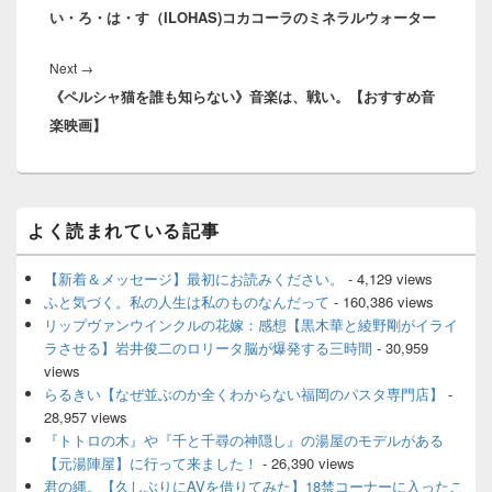
ナ
い・ろ・は・す（ILOHAS)コカコーラのミネラルウォーター
post:
ビ
ゲ
Next
Next
→
ー
《ペルシャ猫を誰も知らない》音楽は、戦い。【おすすめ音
post:
シ
楽映画】
ョ
ン
メ
よく読まれている記事
イ
ン
サ
【新着＆メッセージ】最初にお読みください。
- 4,129 views
イ
ふと気づく。私の人生は私のものなんだって
- 160,386 views
ド
リップヴァンウインクルの花嫁：感想【黒木華と綾野剛がイライ
バ
ラさせる】岩井俊二のロリータ脳が爆発する三時間
- 30,959
ー
views
ウ
ィ
らるきい【なぜ並ぶのか全くわからない福岡のパスタ専門店】
-
ジ
28,957 views
ェ
『トトロの木』や『千と千尋の神隠し』の湯屋のモデルがある
ッ
【元湯陣屋】に行って来ました！
- 26,390 views
ト
君の縄。【久しぶりにAVを借りてみた】18禁コーナーに入ったこ