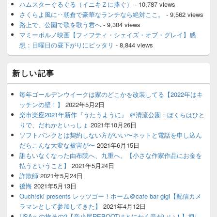
ハムスターぐるぐる（イニキＺに捧ぐ）
- 10,787 views
さくらよ風に‥朝倉で豪華なランチなら絶対ここ。
- 9,562 views
路上で、公園で歌を歌う君へ
- 9,304 views
マミーポルノ映画【フィフティ・シェイズ・オブ・グレイ】感
想：日曜日の昼下がりにピッタリ
- 8,844 views
新しい記事
毎年ゴールデンウイークは家のどこかを改装してる【2022年はキ
ッチンの壁！】
2022年5月2日
楽市楽座2021年新作『うたうように』 ＠清流公園：ぼくらはひと
りで、だれかといっしょ
2021年10月26日
ソフトバンクとは契約しない方がいい〜ネットと電話を申し込ん
だらこんな大変な被害が〜
2021年6月15日
誰もいなくなった由布院へ、九重へ。【小さな作家作品にお金を
払うということ】
2021年5月24日
詐欺師
2021年5月24日
後悔
2021年5月13日
Ouch!ski presents レッツゴー！ホーム＠cafe bar gigi【配信カメ
ラマンとして参加してきた】
2021年4月12日
USAへの旅その2【音小屋REBOOTはとにかく音がいい！】押し