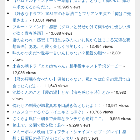
【パロアルト・ストーリー感想】痛いよ。どうして痛いの。痛み
を求めてるからだよ。
- 13,995 views
《好きなドラマ》1981年の石坂浩二とマリアン主演の「俺はご先
祖さま」
- 13,301 views
ブルー・マインド：感想【グロいと見せかけて爽やかに優しい風
が吹く青春映画】
- 13,088 views
蜜のあわれ：感想【二階堂ふみの丸いお尻からはじまる完璧な妄
想映画】ああ。可愛く楽しく可笑しく。
- 12,494 views
味のかつえだ〜世界一甘いんじゃない？極旨の脂〜
- 12,301
views
来春の朝ドラ『とと姉ちゃん』相手役キャスト予想ダービー
-
12,086 views
【君の膵臓を食べたい】偶然じゃない、私たちは自分の意思で出
会ったんだよ…
- 11,643 views
池松くんのこと【愛の渦】とか【海を感じる時】とか
- 10,982
views
俺たちの副長が堀北真希を口説き落としたよ！！
- 10,971 views
ハムスターぐるぐる（イニキＺに捧ぐ）
- 10,785 views
さくらよ風に‥朝倉で豪華なランチなら絶対ここ。
- 9,555 views
路上で、公園で歌を歌う君へ
- 9,299 views
マミーポルノ映画【フィフティ・シェイズ・オブ・グレイ】感
想：日曜日の昼下がりにピッタリ
- 8,841 views