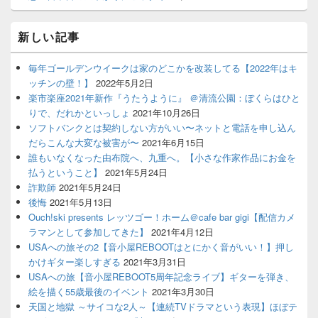
新しい記事
毎年ゴールデンウイークは家のどこかを改装してる【2022年はキ
ッチンの壁！】
2022年5月2日
楽市楽座2021年新作『うたうように』 ＠清流公園：ぼくらはひと
りで、だれかといっしょ
2021年10月26日
ソフトバンクとは契約しない方がいい〜ネットと電話を申し込ん
だらこんな大変な被害が〜
2021年6月15日
誰もいなくなった由布院へ、九重へ。【小さな作家作品にお金を
払うということ】
2021年5月24日
詐欺師
2021年5月24日
後悔
2021年5月13日
Ouch!ski presents レッツゴー！ホーム＠cafe bar gigi【配信カメ
ラマンとして参加してきた】
2021年4月12日
USAへの旅その2【音小屋REBOOTはとにかく音がいい！】押し
かけギター楽しすぎる
2021年3月31日
USAへの旅【音小屋REBOOT5周年記念ライブ】ギターを弾き、
絵を描く55歳最後のイベント
2021年3月30日
天国と地獄 ～サイコな2人～【連続TVドラマという表現】ほぼテ