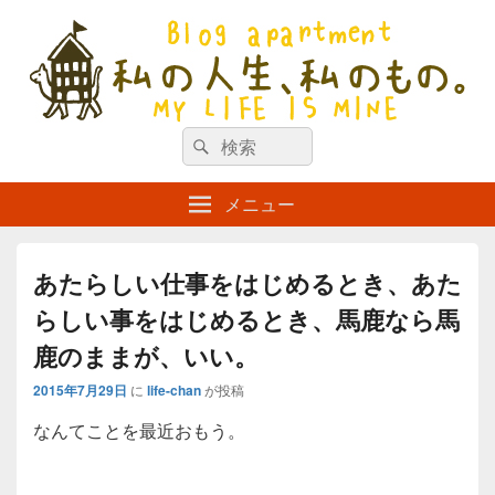
私の人生、私のもの。【新館】
検
my life is mine
検
索
索
対
メニュー
象:
あたらしい仕事をはじめるとき、あた
らしい事をはじめるとき、馬鹿なら馬
鹿のままが、いい。
2015年7月29日
に
life-chan
が投稿
なんてことを最近おもう。