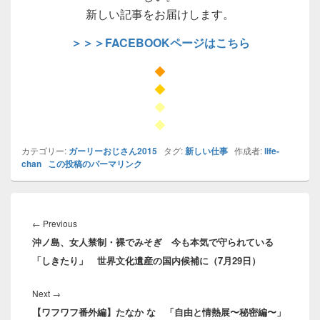
新しい記事をお届けします。
＞＞＞FACEBOOKページはこちら
◆
◆
◆
◆
カテゴリー:
ガーリーおじさん2015
タグ:
新しい仕事
作成者:
life-
chan
この投稿のパーマリンク
投
稿
Previous
←
Previous
ナ
沖ノ島、女人禁制・裸でみそぎ 今も本気で守られている
post:
ビ
「しきたり」 世界文化遺産の国内候補に（7月29日）
ゲ
ー
Next
Next
→
シ
【ワフワフ番外編】たなか なゝ「自由と情熱展〜秘密編〜」
post:
ョ