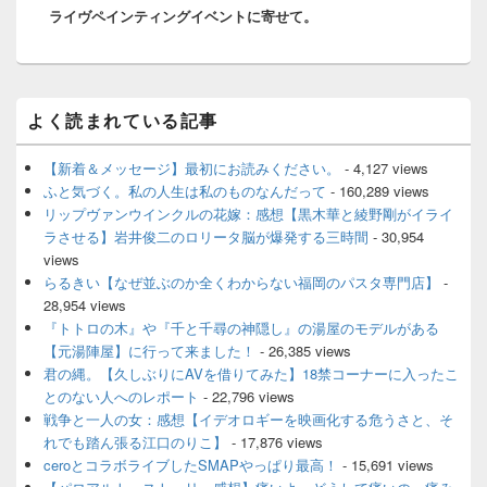
ライヴペインティングイベントに寄せて。
ン
メ
よく読まれている記事
イ
ン
サ
【新着＆メッセージ】最初にお読みください。
- 4,127 views
イ
ふと気づく。私の人生は私のものなんだって
- 160,289 views
ド
リップヴァンウインクルの花嫁：感想【黒木華と綾野剛がイライ
バ
ラさせる】岩井俊二のロリータ脳が爆発する三時間
- 30,954
ー
views
ウ
ィ
らるきい【なぜ並ぶのか全くわからない福岡のパスタ専門店】
-
ジ
28,954 views
ェ
『トトロの木』や『千と千尋の神隠し』の湯屋のモデルがある
ッ
【元湯陣屋】に行って来ました！
- 26,385 views
ト
君の縄。【久しぶりにAVを借りてみた】18禁コーナーに入ったこ
エ
とのない人へのレポート
- 22,796 views
リ
ア
戦争と一人の女：感想【イデオロギーを映画化する危うさと、そ
れでも踏ん張る江口のりこ】
- 17,876 views
ceroとコラボライブしたSMAPやっぱり最高！
- 15,691 views