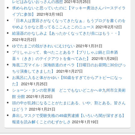
レビはみないおっさんの感想
2021年3月25日
求められないと思っていたのに【マッキー勇治さんバースデイラ
イブに参加】
2021年3月18日
「日本人は寛容さがなくなってきたなぁ」もうブログを書くのを
やめようかなと思ってるここんとこのニュース
2021年2月12日
給湯器のかなしみよ【あったかくなってきた頃にはもう・・】
2021年2月2日
ゆでたまごの殻がきれいにむけない
2021年1月31日
ブリしゃぶって、食べたことある？【ブリしゃぶ鍋と日本酒
喜々（きき）のテイクアウトを食べてみた】
2021年1月29日
海底二万マイル：深海鉄道のオペラ【日曜日のお昼間に30分びっ
ちり演奏してきました】
2021年1月27日
お風呂に入ると体がかゆい【50歳をすぎてからアトピーになっ
た】
2021年1月25日
ショーン・タンの世界展 どこでもないどこかへ＠九州市立美術
館 分館
2021年1月23日
頭の中が乱雑になることがたまにある、いや、割とある。皆さん
はどう？
2021年1月21日
鼻出しマスクで受験失格の49歳男逮捕【いろいろ闇が深すぎる】
報道を読み解くことのむずかしさ
2021年1月19日