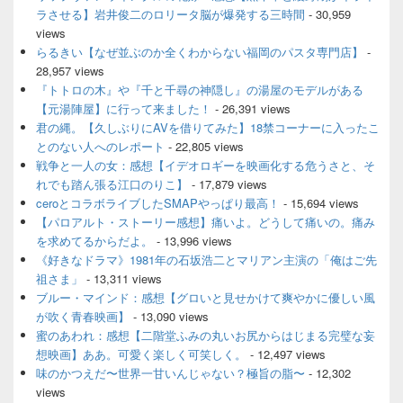
バ
ラさせる】岩井俊二のロリータ脳が爆発する三時間
- 30,959
ー
views
ウ
ィ
らるきい【なぜ並ぶのか全くわからない福岡のパスタ専門店】
-
ジ
28,957 views
ェ
『トトロの木』や『千と千尋の神隠し』の湯屋のモデルがある
ッ
【元湯陣屋】に行って来ました！
- 26,391 views
ト
君の縄。【久しぶりにAVを借りてみた】18禁コーナーに入ったこ
エ
とのない人へのレポート
- 22,805 views
リ
ア
戦争と一人の女：感想【イデオロギーを映画化する危うさと、そ
れでも踏ん張る江口のりこ】
- 17,879 views
ceroとコラボライブしたSMAPやっぱり最高！
- 15,694 views
【パロアルト・ストーリー感想】痛いよ。どうして痛いの。痛み
を求めてるからだよ。
- 13,996 views
《好きなドラマ》1981年の石坂浩二とマリアン主演の「俺はご先
祖さま」
- 13,311 views
ブルー・マインド：感想【グロいと見せかけて爽やかに優しい風
が吹く青春映画】
- 13,090 views
蜜のあわれ：感想【二階堂ふみの丸いお尻からはじまる完璧な妄
想映画】ああ。可愛く楽しく可笑しく。
- 12,497 views
味のかつえだ〜世界一甘いんじゃない？極旨の脂〜
- 12,302
views