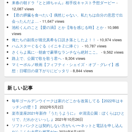
来春の朝ドラ『とと姉ちゃん』相手役キャスト予想ダービー
-
12,087 views
【君の膵臓を食べたい】偶然じゃない、私たちは自分の意思で出
会ったんだよ…
- 11,647 views
池松くんのこと【愛の渦】とか【海を感じる時】とか
- 10,986
views
俺たちの副長が堀北真希を口説き落としたよ！！
- 10,974 views
ハムスターぐるぐる（イニキＺに捧ぐ）
- 10,787 views
さくらよ風に‥朝倉で豪華なランチなら絶対ここ。
- 9,562 views
路上で、公園で歌を歌う君へ
- 9,304 views
マミーポルノ映画【フィフティ・シェイズ・オブ・グレイ】感
想：日曜日の昼下がりにピッタリ
- 8,844 views
新しい記事
毎年ゴールデンウイークは家のどこかを改装してる【2022年はキ
ッチンの壁！】
2022年5月2日
楽市楽座2021年新作『うたうように』 ＠清流公園：ぼくらはひと
りで、だれかといっしょ
2021年10月26日
ソフトバンクとは契約しない方がいい〜ネットと電話を申し込ん
だらこんな大変な被害が〜
2021年6月15日