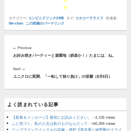
◆
カテゴリー:
コンビニドリンク24時
タグ:
コカコーラライフ
作成者:
life-chan
この投稿のパーマリンク
投
稿
Previous
←
Previous
ナ
お好み焼きパーティーと遊園地（娯楽か！）たまには、ね。
post:
ビ
ゲ
Next
Next
→
ー
ユニクロに変調、「一転して独り負け」の深層（8月6日）
post:
シ
ョ
ン
メ
よく読まれている記事
イ
ン
サ
【新着＆メッセージ】最初にお読みください。
- 4,129 views
イ
ふと気づく。私の人生は私のものなんだって
- 160,395 views
ド
リップヴァンウインクルの花嫁：感想【黒木華と綾野剛がイライ