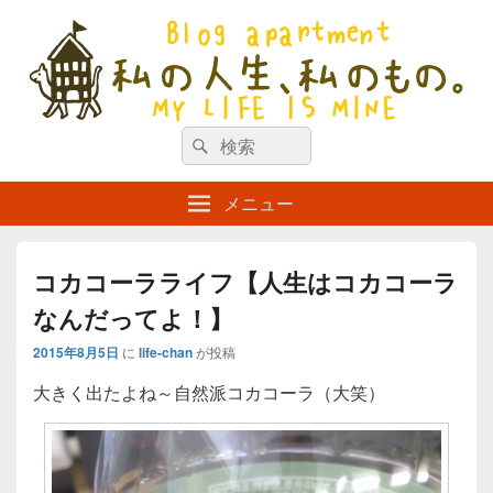
私の人生、私のもの。【新館】
検
my life is mine
検
索
索
対
メニュー
象:
コカコーラライフ【人生はコカコーラ
なんだってよ！】
2015年8月5日
に
life-chan
が投稿
大きく出たよね～自然派コカコーラ（大笑）