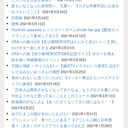
誰もいなくなった由布院へ、九重へ。【小さな作家作品にお金を
払うということ】
2021年5月24日
詐欺師
2021年5月24日
後悔
2021年5月13日
Ouch!ski presents レッツゴー！ホーム＠cafe bar gigi【配信カメ
ラマンとして参加してきた】
2021年4月12日
USAへの旅その2【音小屋REBOOTはとにかく音がいい！】押し
かけギター楽しすぎる
2021年3月31日
USAへの旅【音小屋REBOOT5周年記念ライブ】ギターを弾き、
絵を描く55歳最後のイベント
2021年3月30日
天国と地獄 ～サイコな2人～【連続TVドラマという表現】ほぼテ
レビはみないおっさんの感想
2021年3月25日
求められないと思っていたのに【マッキー勇治さんバースデイラ
イブに参加】
2021年3月18日
「日本人は寛容さがなくなってきたなぁ」もうブログを書くのを
やめようかなと思ってるここんとこのニュース
2021年2月12日
給湯器のかなしみよ【あったかくなってきた頃にはもう・・】
2021年2月2日
ゆでたまごの殻がきれいにむけない
2021年1月31日
ブリしゃぶって、食べたことある？【ブリしゃぶ鍋と日本酒
喜々（きき）のテイクアウトを食べてみた】
2021年1月29日