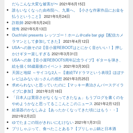
だらこんな大変な被害が〜
2021年6月15日
誰もいなくなった由布院へ、九重へ。【小さな作家作品にお金を
払うということ】
2021年5月24日
詐欺師
2021年5月24日
後悔
2021年5月13日
Ouch!ski presents レッツゴー！ホーム＠cafe bar gigi【配信カメ
ラマンとして参加してきた】
2021年4月12日
USAへの旅その2【音小屋REBOOTはとにかく音がいい！】押し
かけギター楽しすぎる
2021年3月31日
USAへの旅【音小屋REBOOT5周年記念ライブ】ギターを弾き、
絵を描く55歳最後のイベント
2021年3月30日
天国と地獄 ～サイコな2人～【連続TVドラマという表現】ほぼテ
レビはみないおっさんの感想
2021年3月25日
求められないと思っていたのに【マッキー勇治さんバースデイラ
イブに参加】
2021年3月18日
「日本人は寛容さがなくなってきたなぁ」もうブログを書くのを
やめようかなと思ってるここんとこのニュース
2021年2月12日
給湯器のかなしみよ【あったかくなってきた頃にはもう・・】
2021年2月2日
ゆでたまごの殻がきれいにむけない
2021年1月31日
ブリしゃぶって、食べたことある？【ブリしゃぶ鍋と日本酒