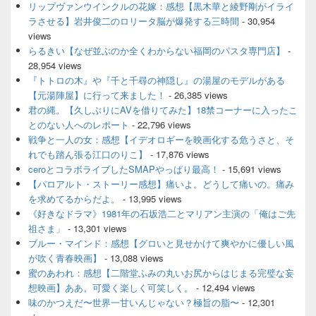
リップヴァンウインクルの花嫁：感想【黒木華と綾野剛がイライ
バ
ラさせる】岩井俊二のロリータ脳が爆発する三時間
- 30,954
ー
views
ウ
ィ
らるきい【なぜ並ぶのか全くわからない福岡のパスタ専門店】
-
ジ
28,954 views
ェ
『トトロの木』や『千と千尋の神隠し』の湯屋のモデルがある
ッ
【元湯陣屋】に行って来ました！
- 26,385 views
ト
君の縄。【久しぶりにAVを借りてみた】18禁コーナーに入ったこ
エ
とのない人へのレポート
- 22,796 views
リ
ア
戦争と一人の女：感想【イデオロギーを映画化する危うさと、そ
れでも踏ん張る江口のりこ】
- 17,876 views
ceroとコラボライブしたSMAPやっぱり最高！
- 15,691 views
【パロアルト・ストーリー感想】痛いよ。どうして痛いの。痛み
を求めてるからだよ。
- 13,995 views
《好きなドラマ》1981年の石坂浩二とマリアン主演の「俺はご先
祖さま」
- 13,301 views
ブルー・マインド：感想【グロいと見せかけて爽やかに優しい風
が吹く青春映画】
- 13,088 views
蜜のあわれ：感想【二階堂ふみの丸いお尻からはじまる完璧な妄
想映画】ああ。可愛く楽しく可笑しく。
- 12,494 views
味のかつえだ〜世界一甘いんじゃない？極旨の脂〜
- 12,301