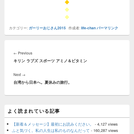
◆
◆
◆
カテゴリー:
ガーリーおじさん2015
作成者:
life-chan
パーマリンク
投
稿
Previous
←
Previous
ナ
キリン ラブズ スポーツ アミノ＆ビタミン
post:
ビ
ゲ
Next
Next
→
ー
台湾から日本へ。夏休みの旅行。
post:
シ
ョ
ン
メ
よく読まれている記事
イ
ン
サ
【新着＆メッセージ】最初にお読みください。
- 4,127 views
イ
ふと気づく。私の人生は私のものなんだって
- 160,287 views
ド