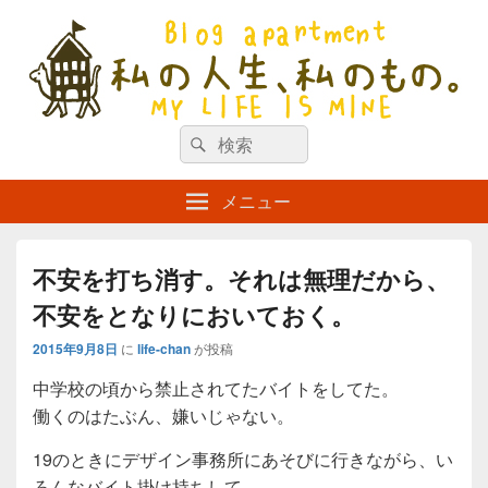
私の人生、私のもの。【新館】
検
my life is mine
検
索
索
対
メニュー
象:
不安を打ち消す。それは無理だから、
不安をとなりにおいておく。
2015年9月8日
に
life-chan
が投稿
中学校の頃から禁止されてたバイトをしてた。
働くのはたぶん、嫌いじゃない。
19のときにデザイン事務所にあそびに行きながら、い
ろんなバイト掛け持ちして。