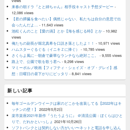
views
来春の朝ドラ『とと姉ちゃん』相手役キャスト予想ダービー
-
12,086 views
【君の膵臓を食べたい】偶然じゃない、私たちは自分の意思で出
会ったんだよ…
- 11,643 views
池松くんのこと【愛の渦】とか【海を感じる時】とか
- 10,982
views
俺たちの副長が堀北真希を口説き落としたよ！！
- 10,971 views
ハムスターぐるぐる（イニキＺに捧ぐ）
- 10,785 views
さくらよ風に‥朝倉で豪華なランチなら絶対ここ。
- 9,555 views
路上で、公園で歌を歌う君へ
- 9,298 views
マミーポルノ映画【フィフティ・シェイズ・オブ・グレイ】感
想：日曜日の昼下がりにピッタリ
- 8,841 views
新しい記事
毎年ゴールデンウイークは家のどこかを改装してる【2022年はキ
ッチンの壁！】
2022年5月2日
楽市楽座2021年新作『うたうように』 ＠清流公園：ぼくらはひと
りで、だれかといっしょ
2021年10月26日
ソフトバンクとは契約しない方がいい〜ネットと電話を申し込ん