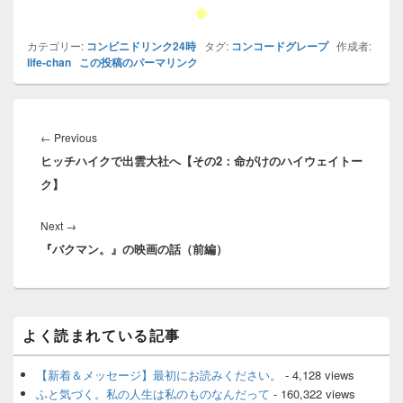
◆
カテゴリー:
コンビニドリンク24時
タグ:
コンコードグレープ
作成者:
life-chan
この投稿のパーマリンク
投
稿
Previous
←
Previous
ナ
ヒッチハイクで出雲大社へ【その2：命がけのハイウェイトー
post:
ビ
ク】
ゲ
ー
Next
Next
→
シ
『バクマン。』の映画の話（前編）
post:
ョ
ン
メ
よく読まれている記事
イ
ン
サ
【新着＆メッセージ】最初にお読みください。
- 4,128 views
イ
ふと気づく。私の人生は私のものなんだって
- 160,322 views