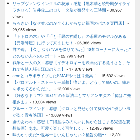
ド
リップヴァンウインクルの花嫁：感想【黒木華と綾野剛がイライ
バ
ラさせる】岩井俊二のロリータ脳が爆発する三時間
- 30,957
ー
views
ウ
ィ
らるきい【なぜ並ぶのか全くわからない福岡のパスタ専門店】
-
ジ
28,955 views
ェ
『トトロの木』や『千と千尋の神隠し』の湯屋のモデルがある
ッ
【元湯陣屋】に行って来ました！
- 26,386 views
ト
君の縄。【久しぶりにAVを借りてみた】18禁コーナーに入ったこ
エ
とのない人へのレポート
- 22,799 views
リ
ア
戦争と一人の女：感想【イデオロギーを映画化する危うさと、そ
れでも踏ん張る江口のりこ】
- 17,878 views
ceroとコラボライブしたSMAPやっぱり最高！
- 15,692 views
【パロアルト・ストーリー感想】痛いよ。どうして痛いの。痛み
を求めてるからだよ。
- 13,996 views
《好きなドラマ》1981年の石坂浩二とマリアン主演の「俺はご先
祖さま」
- 13,304 views
ブルー・マインド：感想【グロいと見せかけて爽やかに優しい風
が吹く青春映画】
- 13,089 views
蜜のあわれ：感想【二階堂ふみの丸いお尻からはじまる完璧な妄
想映画】ああ。可愛く楽しく可笑しく。
- 12,495 views
味のかつえだ〜世界一甘いんじゃない？極旨の脂〜
- 12,301