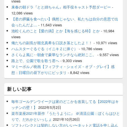
views
来春の朝ドラ『とと姉ちゃん』相手役キャスト予想ダービー
-
12,086 views
【君の膵臓を食べたい】偶然じゃない、私たちは自分の意思で出
会ったんだよ…
- 11,643 views
池松くんのこと【愛の渦】とか【海を感じる時】とか
- 10,984
views
俺たちの副長が堀北真希を口説き落としたよ！！
- 10,971 views
ハムスターぐるぐる（イニキＺに捧ぐ）
- 10,786 views
さくらよ風に‥朝倉で豪華なランチなら絶対ここ。
- 9,557 views
路上で、公園で歌を歌う君へ
- 9,303 views
マミーポルノ映画【フィフティ・シェイズ・オブ・グレイ】感
想：日曜日の昼下がりにピッタリ
- 8,842 views
新しい記事
毎年ゴールデンウイークは家のどこかを改装してる【2022年はキ
ッチンの壁！】
2022年5月2日
楽市楽座2021年新作『うたうように』 ＠清流公園：ぼくらはひと
りで、だれかといっしょ
2021年10月26日
ソフトバンクとは契約しない方がいい〜ネットと電話を申し込ん