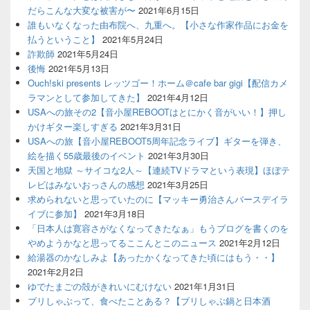
だらこんな大変な被害が〜
2021年6月15日
誰もいなくなった由布院へ、九重へ。【小さな作家作品にお金を
払うということ】
2021年5月24日
詐欺師
2021年5月24日
後悔
2021年5月13日
Ouch!ski presents レッツゴー！ホーム＠cafe bar gigi【配信カメ
ラマンとして参加してきた】
2021年4月12日
USAへの旅その2【音小屋REBOOTはとにかく音がいい！】押し
かけギター楽しすぎる
2021年3月31日
USAへの旅【音小屋REBOOT5周年記念ライブ】ギターを弾き、
絵を描く55歳最後のイベント
2021年3月30日
天国と地獄 ～サイコな2人～【連続TVドラマという表現】ほぼテ
レビはみないおっさんの感想
2021年3月25日
求められないと思っていたのに【マッキー勇治さんバースデイラ
イブに参加】
2021年3月18日
「日本人は寛容さがなくなってきたなぁ」もうブログを書くのを
やめようかなと思ってるここんとこのニュース
2021年2月12日
給湯器のかなしみよ【あったかくなってきた頃にはもう・・】
2021年2月2日
ゆでたまごの殻がきれいにむけない
2021年1月31日
ブリしゃぶって、食べたことある？【ブリしゃぶ鍋と日本酒