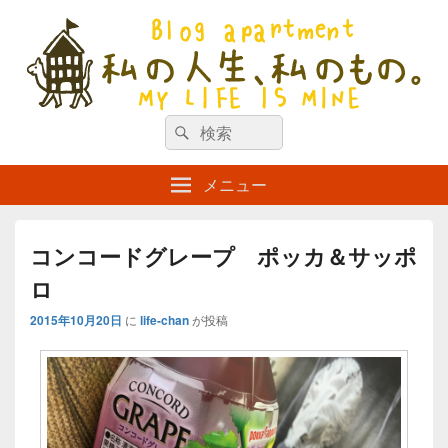
私の人生、私のもの。【新館】
検
my life is mine
検
索
索
対
メニュー
象:
コンコードグレープ ポッカ＆サッポ
ロ
2015年10月20日
に
life-chan
が投稿