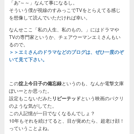
「あ”～～」なんて事になるし。
そういう僕が視線のすみっこでTVをとらえてる感じ
を想像して読んでいただければ幸い。
なんせここ「私の人生、私のもの。」にはドラマや
TVの専門家というか、チェアウーマンエミさんもい
るので。
＞＞エミさんのドラマなどのブログは、ぜひ一度のぞ
いて見て下さい。
この
掟上今日子の備忘録
というのも、なんか電撃文庫
ぽいーとか思った。
設定もこないだみた
リピーテッド
という映画のパクリ
のような気がしてた。
この人記憶が一日でなくなるんでしょ？
10年もそれを続けてると、目が覚めたら、超老け顔！
っていうことよね。