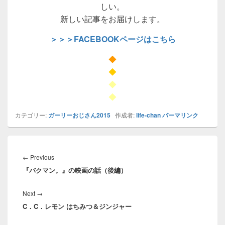
しい。
新しい記事をお届けします。
＞＞＞FACEBOOKページはこちら
◆
◆
◆
◆
カテゴリー:
ガーリーおじさん2015
作成者:
life-chan
パーマリンク
投
稿
Previous
←
Previous
ナ
『バクマン。』の映画の話（後編）
post:
ビ
ゲ
Next
Next
→
ー
C．C．レモン はちみつ＆ジンジャー
post:
シ
ョ