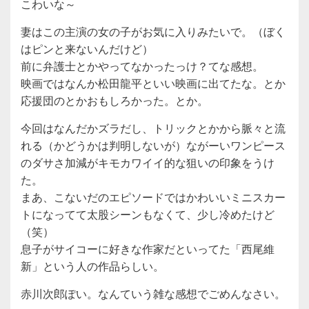
こわいな～
妻はこの主演の女の子がお気に入りみたいで。（
ぼく
はピンと来ないんだけど）
前に弁護士とかやってなかったっけ？てな感想。
映画ではなんか松田龍平といい映画に出てたな。とか
応援団のとかおもしろかった。とか。
今回はなんだかズラだし、トリックとかから脈々と流
れる（かどうかは判明しないが）ながーいワンピース
のダサさ加減がキモカワイイ的な狙いの印象をうけ
た。
まあ、こないだのエピソードではかわいいミニスカー
トになってて太股シーンもなくて、少し冷めたけど
（笑）
息子がサイコーに好きな作家だといってた「
西尾維
新
」という人の作品らしい。
赤川次郎ぽい。なんていう雑な感想でごめんなさい。