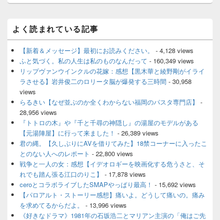
ン
メ
よく読まれている記事
イ
ン
サ
【新着＆メッセージ】最初にお読みください。
- 4,128 views
イ
ふと気づく。私の人生は私のものなんだって
- 160,349 views
ド
リップヴァンウインクルの花嫁：感想【黒木華と綾野剛がイライ
バ
ラさせる】岩井俊二のロリータ脳が爆発する三時間
- 30,958
ー
views
ウ
ィ
らるきい【なぜ並ぶのか全くわからない福岡のパスタ専門店】
-
ジ
28,956 views
ェ
『トトロの木』や『千と千尋の神隠し』の湯屋のモデルがある
ッ
【元湯陣屋】に行って来ました！
- 26,389 views
ト
君の縄。【久しぶりにAVを借りてみた】18禁コーナーに入ったこ
エ
とのない人へのレポート
- 22,800 views
リ
ア
戦争と一人の女：感想【イデオロギーを映画化する危うさと、そ
れでも踏ん張る江口のりこ】
- 17,878 views
ceroとコラボライブしたSMAPやっぱり最高！
- 15,692 views
【パロアルト・ストーリー感想】痛いよ。どうして痛いの。痛み
を求めてるからだよ。
- 13,996 views
《好きなドラマ》1981年の石坂浩二とマリアン主演の「俺はご先