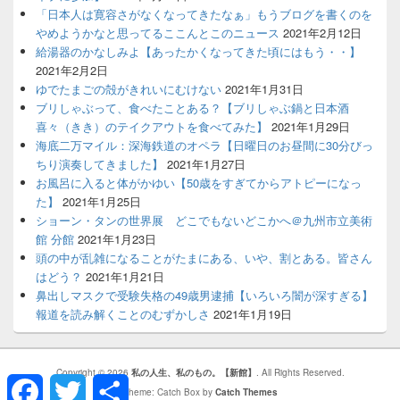
「日本人は寛容さがなくなってきたなぁ」もうブログを書くのを
やめようかなと思ってるここんとこのニュース
2021年2月12日
給湯器のかなしみよ【あったかくなってきた頃にはもう・・】
2021年2月2日
ゆでたまごの殻がきれいにむけない
2021年1月31日
ブリしゃぶって、食べたことある？【ブリしゃぶ鍋と日本酒
喜々（きき）のテイクアウトを食べてみた】
2021年1月29日
海底二万マイル：深海鉄道のオペラ【日曜日のお昼間に30分びっ
ちり演奏してきました】
2021年1月27日
お風呂に入ると体がかゆい【50歳をすぎてからアトピーになっ
た】
2021年1月25日
ショーン・タンの世界展 どこでもないどこかへ＠九州市立美術
館 分館
2021年1月23日
頭の中が乱雑になることがたまにある、いや、割とある。皆さん
はどう？
2021年1月21日
鼻出しマスクで受験失格の49歳男逮捕【いろいろ闇が深すぎる】
報道を読み解くことのむずかしさ
2021年1月19日
Copyright © 2026
私の人生、私のもの。【新館】
. All Rights Reserved.
Facebook
Twitter
共
有
Theme: Catch Box by
Catch Themes