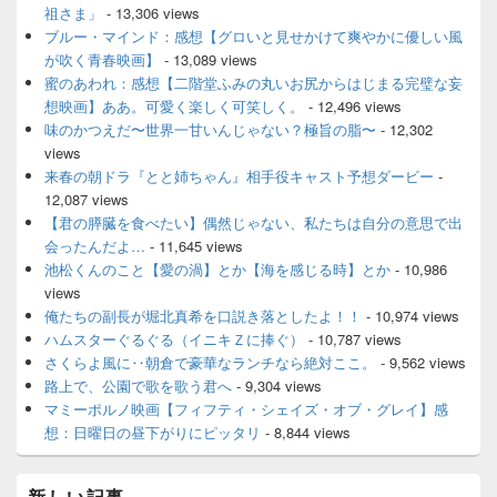
祖さま」
- 13,306 views
ブルー・マインド：感想【グロいと見せかけて爽やかに優しい風
が吹く青春映画】
- 13,089 views
蜜のあわれ：感想【二階堂ふみの丸いお尻からはじまる完璧な妄
想映画】ああ。可愛く楽しく可笑しく。
- 12,496 views
味のかつえだ〜世界一甘いんじゃない？極旨の脂〜
- 12,302
views
来春の朝ドラ『とと姉ちゃん』相手役キャスト予想ダービー
-
12,087 views
【君の膵臓を食べたい】偶然じゃない、私たちは自分の意思で出
会ったんだよ…
- 11,645 views
池松くんのこと【愛の渦】とか【海を感じる時】とか
- 10,986
views
俺たちの副長が堀北真希を口説き落としたよ！！
- 10,974 views
ハムスターぐるぐる（イニキＺに捧ぐ）
- 10,787 views
さくらよ風に‥朝倉で豪華なランチなら絶対ここ。
- 9,562 views
路上で、公園で歌を歌う君へ
- 9,304 views
マミーポルノ映画【フィフティ・シェイズ・オブ・グレイ】感
想：日曜日の昼下がりにピッタリ
- 8,844 views
新しい記事