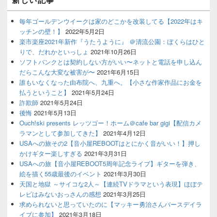
毎年ゴールデンウイークは家のどこかを改装してる【2022年はキ
ッチンの壁！】
2022年5月2日
楽市楽座2021年新作『うたうように』 ＠清流公園：ぼくらはひと
りで、だれかといっしょ
2021年10月26日
ソフトバンクとは契約しない方がいい〜ネットと電話を申し込ん
だらこんな大変な被害が〜
2021年6月15日
誰もいなくなった由布院へ、九重へ。【小さな作家作品にお金を
払うということ】
2021年5月24日
詐欺師
2021年5月24日
後悔
2021年5月13日
Ouch!ski presents レッツゴー！ホーム＠cafe bar gigi【配信カメ
ラマンとして参加してきた】
2021年4月12日
USAへの旅その2【音小屋REBOOTはとにかく音がいい！】押し
かけギター楽しすぎる
2021年3月31日
USAへの旅【音小屋REBOOT5周年記念ライブ】ギターを弾き、
絵を描く55歳最後のイベント
2021年3月30日
天国と地獄 ～サイコな2人～【連続TVドラマという表現】ほぼテ
レビはみないおっさんの感想
2021年3月25日
求められないと思っていたのに【マッキー勇治さんバースデイラ
イブに参加】
2021年3月18日