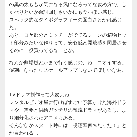
の奥の太ももが気になる気になるってな攻め方で。し
ゃべりといか台詞回しもいかにも今っぽい感じ。
スペック的なタイポグラフィーの面白さとかは感じ
た。
あと、ロケ部分とミッチーがでてるシーンの箱物セッ
ト部分みたいな作りって、安心感と開放感を同居させ
るのに一役買ってるなーとか。
なんか劇場版とかまで行く感じの、ね。ニオイする。
深刻になったりスケールアップしないでほしいなあ。
TVドラマ制作って大変よね。
レンタルビデオ屋に行けばすごい予算かけた海外ドラ
マや、需要と供給ガッチリの韓流ドラマがあるし、よ
り細分化されたアニメもある。
そんななかスタート時には「視聴率何％だった！」と
か言われるし。