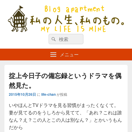
私の人生、私のもの。【新館】
検
my life is mine
検
索
索
対
メニュー
象:
掟上今日子の備忘録というドラマを偶
然見た。
2015年10月26日
に
life-chan
が投稿
いやほんとTVドラマを見る習慣がまったくなくて。
妻が見てるのをうしろから見てて、「あれ？これは誰
なん？え？この人とこの人は別なん？」とかいうもん
だから