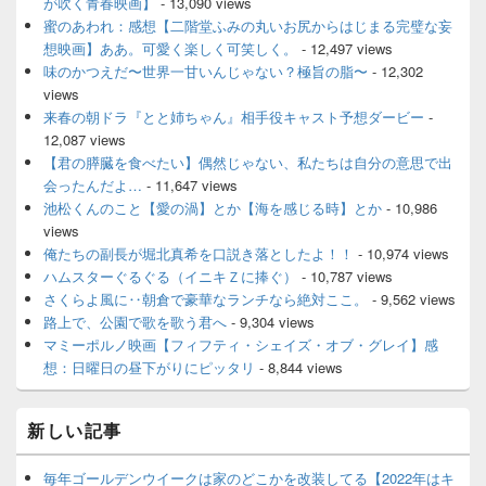
が吹く青春映画】
- 13,090 views
蜜のあわれ：感想【二階堂ふみの丸いお尻からはじまる完璧な妄
想映画】ああ。可愛く楽しく可笑しく。
- 12,497 views
味のかつえだ〜世界一甘いんじゃない？極旨の脂〜
- 12,302
views
来春の朝ドラ『とと姉ちゃん』相手役キャスト予想ダービー
-
12,087 views
【君の膵臓を食べたい】偶然じゃない、私たちは自分の意思で出
会ったんだよ…
- 11,647 views
池松くんのこと【愛の渦】とか【海を感じる時】とか
- 10,986
views
俺たちの副長が堀北真希を口説き落としたよ！！
- 10,974 views
ハムスターぐるぐる（イニキＺに捧ぐ）
- 10,787 views
さくらよ風に‥朝倉で豪華なランチなら絶対ここ。
- 9,562 views
路上で、公園で歌を歌う君へ
- 9,304 views
マミーポルノ映画【フィフティ・シェイズ・オブ・グレイ】感
想：日曜日の昼下がりにピッタリ
- 8,844 views
新しい記事
毎年ゴールデンウイークは家のどこかを改装してる【2022年はキ