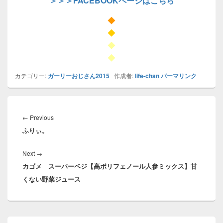
＞＞＞FACEBOOKページはこちら
◆
◆
◆
◆
カテゴリー:
ガーリーおじさん2015
作成者:
life-chan
パーマリンク
投
稿
Previous
←
Previous
ナ
ふりぃ。
post:
ビ
ゲ
Next
Next
→
ー
カゴメ スーパーベジ【高ポリフェノール人参ミックス】甘
post:
シ
くない野菜ジュース
ョ
ン
メ