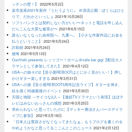
ッチンの壁！】
2022年5月2日
楽市楽座2021年新作『うたうように』 ＠清流公園：ぼくらはひと
りで、だれかといっしょ
2021年10月26日
ソフトバンクとは契約しない方がいい〜ネットと電話を申し込ん
だらこんな大変な被害が〜
2021年6月15日
誰もいなくなった由布院へ、九重へ。【小さな作家作品にお金を
払うということ】
2021年5月24日
詐欺師
2021年5月24日
後悔
2021年5月13日
Ouch!ski presents レッツゴー！ホーム＠cafe bar gigi【配信カメ
ラマンとして参加してきた】
2021年4月12日
USAへの旅その2【音小屋REBOOTはとにかく音がいい！】押し
かけギター楽しすぎる
2021年3月31日
USAへの旅【音小屋REBOOT5周年記念ライブ】ギターを弾き、
絵を描く55歳最後のイベント
2021年3月30日
天国と地獄 ～サイコな2人～【連続TVドラマという表現】ほぼテ
レビはみないおっさんの感想
2021年3月25日
求められないと思っていたのに【マッキー勇治さんバースデイラ
イブに参加】
2021年3月18日
「日本人は寛容さがなくなってきたなぁ」もうブログを書くのを
やめようかなと思ってるここんとこのニュース
2021年2月12日