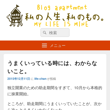
私の人生、私のもの。【新館】
検
my life is mine
検
索
索
対
メニュー
象:
うまくいっている時には、わからな
いこと。
2015年12月11日
に
life-chan
が投稿
独立開業のための助走期間をすぎて、10月から本格的
に操業開始。
ところが、助走期間にうまくいっていたことが、次か
ら次へとうまくいかなくなった。