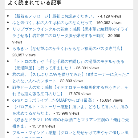
よく読まれている記事
イ
ン
サ
【新着＆メッセージ】最初にお読みください。
- 4,129 views
イ
ふと気づく。私の人生は私のものなんだって
- 160,392 views
ド
リップヴァンウインクルの花嫁：感想【黒木華と綾野剛がイライ
バ
ラさせる】岩井俊二のロリータ脳が爆発する三時間
- 30,959
ー
views
ウ
ィ
らるきい【なぜ並ぶのか全くわからない福岡のパスタ専門店】
-
ジ
28,957 views
ェ
『トトロの木』や『千と千尋の神隠し』の湯屋のモデルがある
ッ
【元湯陣屋】に行って来ました！
- 26,391 views
ト
君の縄。【久しぶりにAVを借りてみた】18禁コーナーに入ったこ
エ
とのない人へのレポート
- 22,803 views
リ
ア
戦争と一人の女：感想【イデオロギーを映画化する危うさと、そ
れでも踏ん張る江口のりこ】
- 17,879 views
ceroとコラボライブしたSMAPやっぱり最高！
- 15,694 views
【パロアルト・ストーリー感想】痛いよ。どうして痛いの。痛み
を求めてるからだよ。
- 13,996 views
《好きなドラマ》1981年の石坂浩二とマリアン主演の「俺はご先
祖さま」
- 13,310 views
ブルー・マインド：感想【グロいと見せかけて爽やかに優しい風