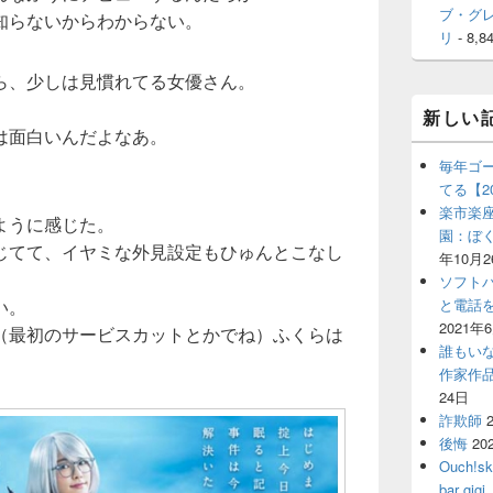
ブ・グ
知らないからわからない。
リ
- 8,8
ら、少しは見慣れてる女優さん。
。
新しい
は面白いんだよなあ。
毎年ゴ
てる【2
楽市楽座
ように感じた。
園：ぼ
じてて、イヤミな外見設定もひゅんとこなし
年10月2
ソフト
い。
と電話
2021年
（最初のサービスカットとかでね）ふくらは
誰もい
作家作
24日
詐欺師
後悔
20
Ouch!
bar 