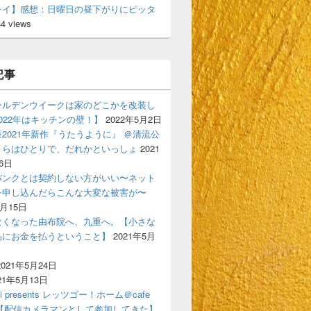
レイ】感想：日曜日の昼下がりにピッタ
44 views
記事
ールデンウイークは家のどこかを改装し
022年はキッチンの壁！】
2022年5月2日
2021年新作『うたうように』 ＠清流公
くらはひとりで、だれかといっしょ
2021
6日
バンクとは契約しない方がいい〜ネット
を申し込んだらこんな大変な被害が〜
6月15日
なくなった由布院へ、九重へ。【小さな
品にお金を払うということ】
2021年5月
2021年5月24日
21年5月13日
ski presents レッツゴー！ホーム＠cafe
gigi【配信カメラマンとして参加してきた】