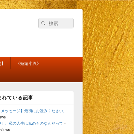
検
検
索
索
対
象:
開】
《短編小説》
まれている記事
＆メッセージ】最初にお読みください。
-
iews
づく。私の人生は私のものなんだって
-
 views