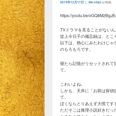
2015年12月17日
に
life-chan
が投稿
https://youtu.be/oGQ8M2BgJE
TVドラマを見ることがないん
掟上今日子の備忘録は、とこ
以下は、熱心にみたわけじゃ
のもろもろです。
寝たら記憶がリセットされて
て。
こわいよね。
しかも、天井に「お前は探偵
て。
ぼくならとりあえず大慌てす
ただそこは推理小説好きだっ