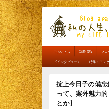
私の人生、私
my life is mine
メ
ごあいさつ
新着情報
ブロ
イ
ン
《インタビュー》
特集：アン
メ
ニ
ュ
ー
掟上今日子の備忘
って、案外魅力的
とか】