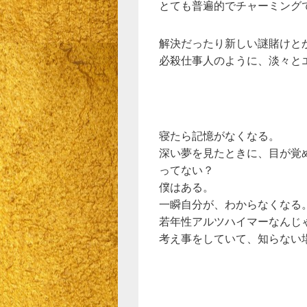
とても普遍的でチャーミング
解決だったり新しい謎賭けと
必殺仕事人のように、淡々と
寝たら記憶がなくなる。
深い夢を見たときに、目が覚
ってない？
僕はある。
一瞬自分が、わからなくなる
若年性アルツハイマーなんじ
考え事をしていて、知らない