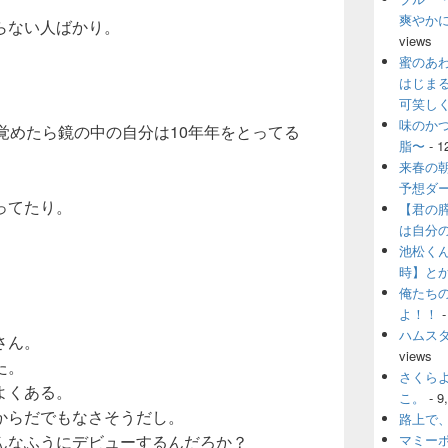
。
爽やか
らない人ばかり。
views
蜜のあ
はじま
可笑し
味のか
覚めたら鏡の中の自分は10年年をとってる
脂〜
- 1
来春の
予想ダ
ってたり。
【君の
。
は自分
池松く
時】と
俺たち
よ！！
-
ハムス
さん。
views
た。
さくら
よくある。
こ。
- 9
からだでもなさそうだし。
路上で
んなふうにデビューするんだろか？
マミー