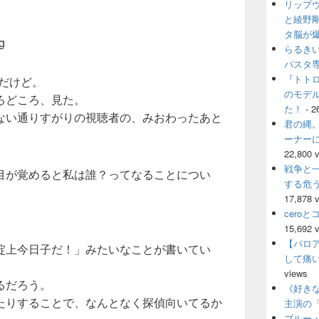
リップ
ウ
ィ
と綾野
ジ
タ脳が
g
ェ
らるき
ッ
パスタ
ト
『トト
だけど。
エ
のモデ
リ
ろどころ、見た。
ア
た！
- 2
ない通りすがりの視聴者の、みおわったあと
君の縄。
ーナー
22,800 
戦争と
目が覚めると私は誰？ってなることについ
する危
17,878 
cero
15,692 
【パロ
掟上今日子だ！」みたいなことが書いてい
して痛
views
るだろう。
《好きな
たりすることで、なんとなく探偵向いてるか
主演の
ブルー