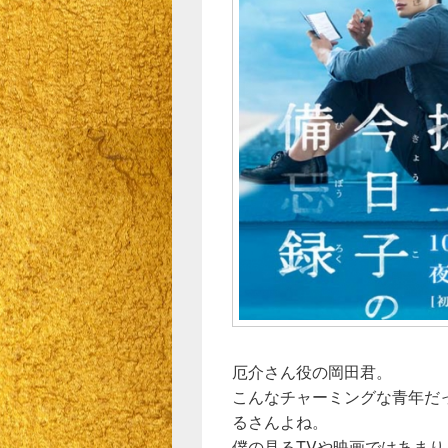
厄介さん役の岡田君。
こんなチャーミングな青年だ
るさんよね。
僕の見るTVや映画ではあま