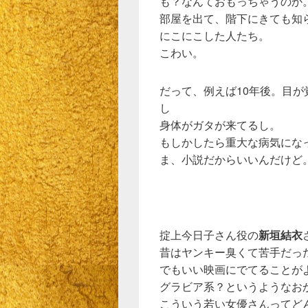
も？なんておもっちゃうのか
部屋を出て、階下にきても知
にこにこした人たち。
こわい。
だって、例えば10年後。目が
し
身体がガタが来てるし。
もしかしたら重大な病気にな
ま、小説だからいいんだけど
掟上今日子さん役の
新垣結衣
昔はヤンキー臭くて苦手だっ
でもいい映画にでてることが
グラビア系？というようなお
こういう若い女優さんってど