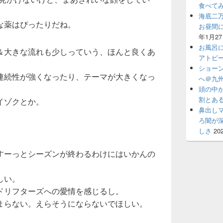
食べて
海底二
な薬はぴったりだね。
お昼間
年1月2
お風呂
＆大きな流れも少しっていう、ほんと良くあ
アトピ
ショー
連続性が強くなったり、テーマが大きくなっ
へ＠九州
頭の中
割とあ
イゾクとか。
鼻出し
ろ闇が
。
しさ
20
すーっとシーズンが終わるわけにはいかんの
しい。
ドリフターズへの愛情を感じるし。
まらない。えらそうにならないでほしい。