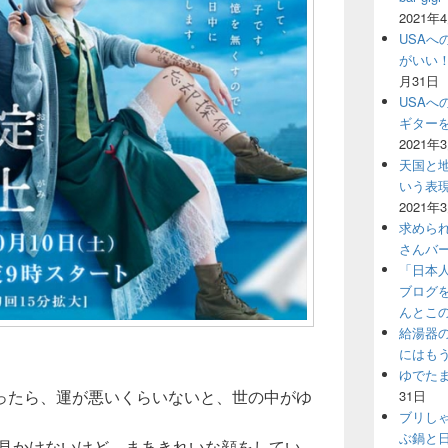
2021年
USAへ
がいい
月31日
USAへ
ギター
2021年
天国と地
いう表
2021年
求めら
さんバ
「日本
ブログ
んとこ
給湯器
にはも
ゆでた
ったら、運が悪いくらいないと、世の中がゆ
31日
ブリし
ぶ鍋と
り見かけないけど、まあきれいな顔をしてい