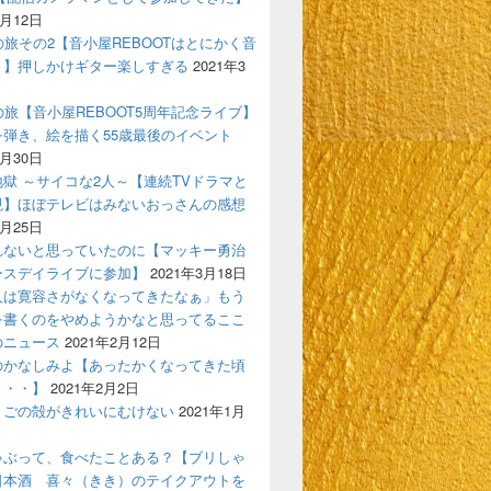
4月12日
の旅その2【音小屋REBOOTはとにかく音
！】押しかけギター楽しすぎる
2021年3
の旅【音小屋REBOOT5周年記念ライブ】
を弾き、絵を描く55歳最後のイベント
3月30日
獄 ～サイコな2人～【連続TVドラマと
現】ほぼテレビはみないおっさんの感想
3月25日
れないと思っていたのに【マッキー勇治
ースデイライブに参加】
2021年3月18日
人は寛容さがなくなってきたなぁ」もう
を書くのをやめようかなと思ってるここ
のニュース
2021年2月12日
のかなしみよ【あったかくなってきた頃
う・・】
2021年2月2日
まごの殻がきれいにむけない
2021年1月
ゃぶって、食べたことある？【ブリしゃ
日本酒 喜々（きき）のテイクアウトを