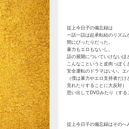
掟上今日子の備忘録は
一話一話は起承転結のリズム
間にぴったりだった。
暴力もエロもないし。
話の展開についていけないほ
こんなこというと皮肉っぽく
安全運転のドラマはいい。エ
（僕は暴力やエロ支持者だけ
見れたりすることに大反対）
思い出してDVDみたり（す
掟上今日子の備忘録はそのへ