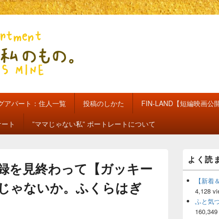
のもの。【新館】
グアパート：住人一覧
投稿のしかた
FIN-LAND【短編映画公
ケート
”ママじゃない私” ポートレートについて
メ
よく読
イ
録を見終わって【ガッキー
ン
サ
【新着
じゃないか。ふくらはぎ
イ
4,128 v
ド
ふと気
バ
160,349
ー