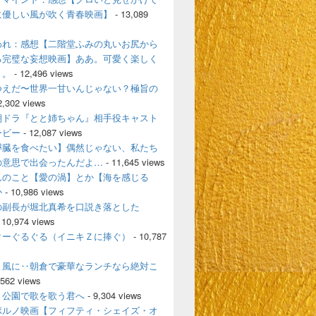
に優しい風が吹く青春映画】
- 13,089
われ：感想【二階堂ふみの丸いお尻から
る完璧な妄想映画】ああ。可愛く楽しく
く。
- 12,496 views
つえだ〜世界一甘いんじゃない？極旨の
2,302 views
朝ドラ『とと姉ちゃん』相手役キャスト
ービー
- 12,087 views
膵臓を食べたい】偶然じゃない、私たち
の意思で出会ったんだよ…
- 11,645 views
んのこと【愛の渦】とか【海を感じる
か
- 10,986 views
の副長が堀北真希を口説き落とした
 10,974 views
ターぐるぐる（イニキＺに捧ぐ）
- 10,787
よ風に‥朝倉で豪華なランチなら絶対こ
,562 views
、公園で歌を歌う君へ
- 9,304 views
ポルノ映画【フィフティ・シェイズ・オ