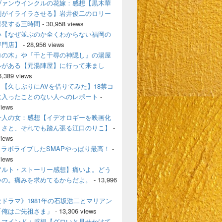
ヴァンウインクルの花嫁：感想【黒木華
剛がイライラさせる】岩井俊二のロリー
爆発する三時間
- 30,958 views
い【なぜ並ぶのか全くわからない福岡の
専門店】
- 28,956 views
ロの木』や『千と千尋の神隠し』の湯屋
ルがある【元湯陣屋】に行って来まし
6,389 views
【久しぶりにAVを借りてみた】18禁コ
に入ったことのない人へのレポート
-
views
一人の女：感想【イデオロギーを映画化
うさと、それでも踏ん張る江口のりこ】
-
views
とコラボライブしたSMAPやっぱり最高！
-
views
アルト・ストーリー感想】痛いよ。どう
いの。痛みを求めてるからだよ。
- 13,996
ドラマ》1981年の石坂浩二とマリアン
「俺はご先祖さま」
- 13,306 views
・マインド：感想【グロいと見せかけて