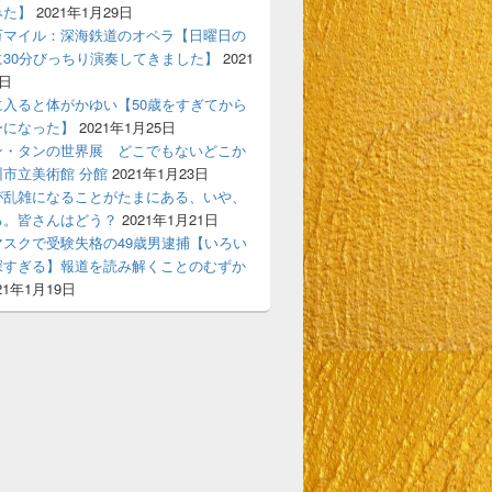
みた】
2021年1月29日
万マイル：深海鉄道のオペラ【日曜日の
に30分びっちり演奏してきました】
2021
7日
に入ると体がかゆい【50歳をすぎてから
ーになった】
2021年1月25日
ン・タンの世界展 どこでもないどこか
市立美術館 分館
2021年1月23日
が乱雑になることがたまにある、いや、
る。皆さんはどう？
2021年1月21日
マスクで受験失格の49歳男逮捕【いろい
深すぎる】報道を読み解くことのむずか
21年1月19日