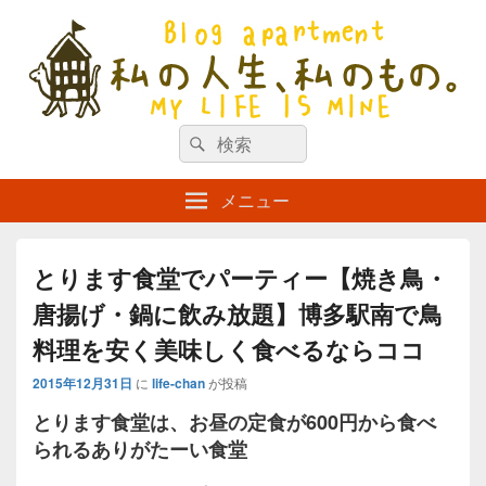
私の人生、私のもの。【新館】
検
my life is mine
検
索
索
対
メニュー
象:
とります食堂でパーティー【焼き鳥・
唐揚げ・鍋に飲み放題】博多駅南で鳥
料理を安く美味しく食べるならココ
2015年12月31日
に
life-chan
が投稿
とります食堂は、お昼の定食が600円から食べ
られるありがたーい食堂