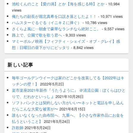
池松くんのこと【愛の渦】とか【海を感じる時】とか
- 10,984
views
俺たちの副長が堀北真希を口説き落としたよ！！
- 10,971 views
ハムスターぐるぐる（イニキＺに捧ぐ）
- 10,786 views
さくらよ風に‥朝倉で豪華なランチなら絶対ここ。
- 9,557 views
路上で、公園で歌を歌う君へ
- 9,303 views
マミーポルノ映画【フィフティ・シェイズ・オブ・グレイ】感
想：日曜日の昼下がりにピッタリ
- 8,842 views
新しい記事
毎年ゴールデンウイークは家のどこかを改装してる【2022年はキ
ッチンの壁！】
2022年5月2日
楽市楽座2021年新作『うたうように』 ＠清流公園：ぼくらはひと
りで、だれかといっしょ
2021年10月26日
ソフトバンクとは契約しない方がいい〜ネットと電話を申し込ん
だらこんな大変な被害が〜
2021年6月15日
誰もいなくなった由布院へ、九重へ。【小さな作家作品にお金を
払うということ】
2021年5月24日
詐欺師
2021年5月24日