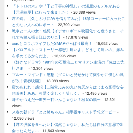
ェ
『トトロの木』や『千と千尋の神隠し』の湯屋のモデルがある
ッ
【元湯陣屋】に行って来ました！
- 26,388 views
ト
君の縄。【久しぶりにAVを借りてみた】18禁コーナーに入ったこ
エ
とのない人へのレポート
- 22,799 views
リ
ア
戦争と一人の女：感想【イデオロギーを映画化する危うさと、そ
れでも踏ん張る江口のりこ】
- 17,878 views
ceroとコラボライブしたSMAPやっぱり最高！
- 15,692 views
【パロアルト・ストーリー感想】痛いよ。どうして痛いの。痛み
を求めてるからだよ。
- 13,996 views
《好きなドラマ》1981年の石坂浩二とマリアン主演の「俺はご先
祖さま」
- 13,304 views
ブルー・マインド：感想【グロいと見せかけて爽やかに優しい風
が吹く青春映画】
- 13,089 views
蜜のあわれ：感想【二階堂ふみの丸いお尻からはじまる完璧な妄
想映画】ああ。可愛く楽しく可笑しく。
- 12,495 views
味のかつえだ〜世界一甘いんじゃない？極旨の脂〜
- 12,301
views
来春の朝ドラ『とと姉ちゃん』相手役キャスト予想ダービー
-
12,086 views
【君の膵臓を食べたい】偶然じゃない、私たちは自分の意思で出
会ったんだよ…
- 11,643 views