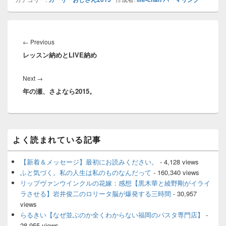
投
稿
Previous
←
Previous
ナ
レッスン納めとLIVE納め
post:
ビ
ゲ
Next
Next
→
ー
年の瀬、さよなら2015。
post:
シ
ョ
ン
メ
よく読まれている記事
イ
ン
サ
【新着＆メッセージ】最初にお読みください。
- 4,128 views
イ
ふと気づく。私の人生は私のものなんだって
- 160,340 views
ド
リップヴァンウインクルの花嫁：感想【黒木華と綾野剛がイライ
バ
ラさせる】岩井俊二のロリータ脳が爆発する三時間
- 30,957
ー
views
ウ
ィ
らるきい【なぜ並ぶのか全くわからない福岡のパスタ専門店】
-
ジ
28,955 views