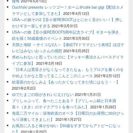
後悔
2021年5月13日
Ouch!ski presents レッツゴー！ホーム＠cafe bar gigi【配信カメ
ラマンとして参加してきた】
2021年4月12日
USAへの旅その2【音小屋REBOOTはとにかく音がいい！】押し
かけギター楽しすぎる
2021年3月31日
USAへの旅【音小屋REBOOT5周年記念ライブ】ギターを弾き、
絵を描く55歳最後のイベント
2021年3月30日
天国と地獄 ～サイコな2人～【連続TVドラマという表現】ほぼテ
レビはみないおっさんの感想
2021年3月25日
求められないと思っていたのに【マッキー勇治さんバースデイラ
イブに参加】
2021年3月18日
「日本人は寛容さがなくなってきたなぁ」もうブログを書くのを
やめようかなと思ってるここんとこのニュース
2021年2月12日
給湯器のかなしみよ【あったかくなってきた頃にはもう・・】
2021年2月2日
ゆでたまごの殻がきれいにむけない
2021年1月31日
ブリしゃぶって、食べたことある？【ブリしゃぶ鍋と日本酒
喜々（きき）のテイクアウトを食べてみた】
2021年1月29日
海底二万マイル：深海鉄道のオペラ【日曜日のお昼間に30分びっ
ちり演奏してきました】
2021年1月27日
お風呂に入ると体がかゆい【50歳をすぎてからアトピーになっ
た】
2021年1月25日