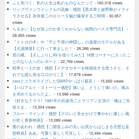
イ
ふと気づく。私の人生は私のものなんだって
- 160,318 views
ド
リップヴァンウインクルの花嫁：感想【黒木華と綾野剛がイライ
バ
ラさせる】岩井俊二のロリータ脳が爆発する三時間
- 30,957
ー
views
ウ
ィ
らるきい【なぜ並ぶのか全くわからない福岡のパスタ専門店】
-
ジ
28,955 views
ェ
『トトロの木』や『千と千尋の神隠し』の湯屋のモデルがある
ッ
【元湯陣屋】に行って来ました！
- 26,386 views
ト
君の縄。【久しぶりにAVを借りてみた】18禁コーナーに入ったこ
エ
とのない人へのレポート
- 22,799 views
リ
ア
戦争と一人の女：感想【イデオロギーを映画化する危うさと、そ
れでも踏ん張る江口のりこ】
- 17,878 views
ceroとコラボライブしたSMAPやっぱり最高！
- 15,692 views
【パロアルト・ストーリー感想】痛いよ。どうして痛いの。痛み
を求めてるからだよ。
- 13,996 views
《好きなドラマ》1981年の石坂浩二とマリアン主演の「俺はご先
祖さま」
- 13,304 views
ブルー・マインド：感想【グロいと見せかけて爽やかに優しい風
が吹く青春映画】
- 13,089 views
蜜のあわれ：感想【二階堂ふみの丸いお尻からはじまる完璧な妄
想映画】ああ。可愛く楽しく可笑しく。
- 12,494 views