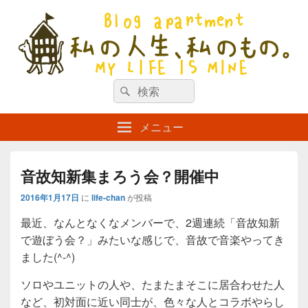
私の人生、私のもの。【新館】
検
my life is mine
検
索
索
対
メニュー
象:
音故知新集まろう会？開催中
2016年1月17日
に
life-chan
が投稿
最近、なんとなくなメンバーで、2週連続「音故知新
で遊ぼう会？」みたいな感じで、音故で音楽やってき
ました(^-^)
ソロやユニットの人や、たまたまそこに居合わせた人
など、初対面に近い同士が、色々な人とコラボやらし