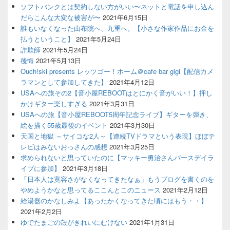
ソフトバンクとは契約しない方がいい〜ネットと電話を申し込ん
だらこんな大変な被害が〜
2021年6月15日
誰もいなくなった由布院へ、九重へ。【小さな作家作品にお金を
払うということ】
2021年5月24日
詐欺師
2021年5月24日
後悔
2021年5月13日
Ouch!ski presents レッツゴー！ホーム＠cafe bar gigi【配信カメ
ラマンとして参加してきた】
2021年4月12日
USAへの旅その2【音小屋REBOOTはとにかく音がいい！】押し
かけギター楽しすぎる
2021年3月31日
USAへの旅【音小屋REBOOT5周年記念ライブ】ギターを弾き、
絵を描く55歳最後のイベント
2021年3月30日
天国と地獄 ～サイコな2人～【連続TVドラマという表現】ほぼテ
レビはみないおっさんの感想
2021年3月25日
求められないと思っていたのに【マッキー勇治さんバースデイラ
イブに参加】
2021年3月18日
「日本人は寛容さがなくなってきたなぁ」もうブログを書くのを
やめようかなと思ってるここんとこのニュース
2021年2月12日
給湯器のかなしみよ【あったかくなってきた頃にはもう・・】
2021年2月2日
ゆでたまごの殻がきれいにむけない
2021年1月31日