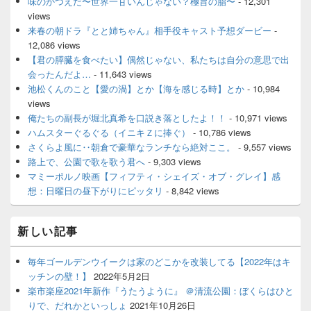
味のかつえだ〜世界一甘いんじゃない？極旨の脂〜
- 12,301
views
来春の朝ドラ『とと姉ちゃん』相手役キャスト予想ダービー
-
12,086 views
【君の膵臓を食べたい】偶然じゃない、私たちは自分の意思で出
会ったんだよ…
- 11,643 views
池松くんのこと【愛の渦】とか【海を感じる時】とか
- 10,984
views
俺たちの副長が堀北真希を口説き落としたよ！！
- 10,971 views
ハムスターぐるぐる（イニキＺに捧ぐ）
- 10,786 views
さくらよ風に‥朝倉で豪華なランチなら絶対ここ。
- 9,557 views
路上で、公園で歌を歌う君へ
- 9,303 views
マミーポルノ映画【フィフティ・シェイズ・オブ・グレイ】感
想：日曜日の昼下がりにピッタリ
- 8,842 views
新しい記事
毎年ゴールデンウイークは家のどこかを改装してる【2022年はキ
ッチンの壁！】
2022年5月2日
楽市楽座2021年新作『うたうように』 ＠清流公園：ぼくらはひと
りで、だれかといっしょ
2021年10月26日