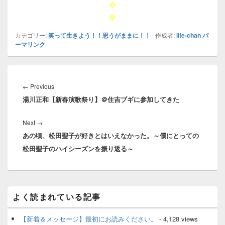
◆
◆
カテゴリー:
笑って生きよう！！思うがままに！！
作成者:
life-chan
パ
ーマリンク
投
稿
Previous
←
Previous
ナ
湯川正和【新春演歌祭り】＠住吉ブギに参加してきた
post:
ビ
ゲ
Next
Next
→
ー
あの頃、松田聖子が好きとはいえなかった。～僕にとっての
post:
シ
松田聖子のハイシーズンを振り返る～
ョ
ン
メ
よく読まれている記事
イ
ン
サ
【新着＆メッセージ】最初にお読みください。
- 4,128 views