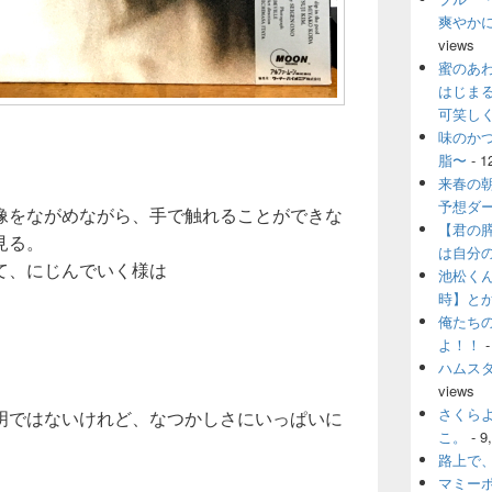
爽やか
views
蜜のあ
はじま
可笑し
味のか
。
脂〜
- 1
来春の
予想ダ
像をながめながら、手で触れることができな
【君の
見る。
は自分
て、にじんでいく様は
池松く
時】と
俺たち
よ！！
-
ハムス
views
さくら
明ではないけれど、なつかしさにいっぱいに
こ。
- 9
路上で
。
マミー