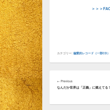
＞＞＞FA
カテゴリー:
偏愛的レコード（一部CD
投
稿
Previous
←
Previous
ナ
なんだか世界は「正義」に燃えてる
post:
ビ
ゲ
ー
シ