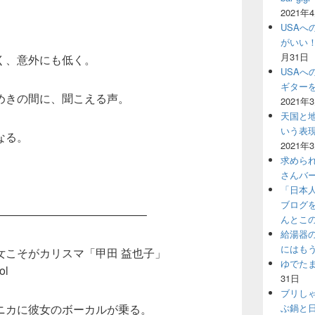
2021年
USAへ
がいい
月31日
く、意外にも低く。
USAへ
ギター
めきの間に、聞こえる声。
2021年
天国と地
いう表
なる。
2021年
求めら
さんバ
「日本
ブログ
—————————————–
んとこ
給湯器
にはも
女こそがカリスマ「
甲田 益也子
」
ゆでた
ol
31日
ブリし
ぶ鍋と
ニカに彼女のボーカルが乗る。