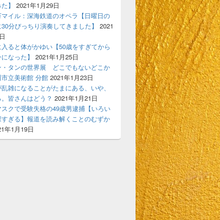
みた】
2021年1月29日
万マイル：深海鉄道のオペラ【日曜日の
に30分びっちり演奏してきました】
2021
7日
に入ると体がかゆい【50歳をすぎてから
ーになった】
2021年1月25日
ン・タンの世界展 どこでもないどこか
市立美術館 分館
2021年1月23日
が乱雑になることがたまにある、いや、
る。皆さんはどう？
2021年1月21日
マスクで受験失格の49歳男逮捕【いろい
深すぎる】報道を読み解くことのむずか
21年1月19日