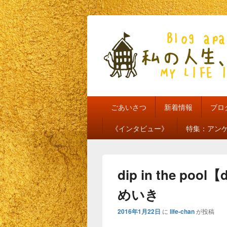
私の人生、私
my life is mine
メ
ごあいさつ
新着情報
ブロ
イ
ン
《インタビュー》
特集：アン
メ
ニ
ュ
ー
dip in the pool
めいき
2016年1月22日
に
life-chan
が投稿