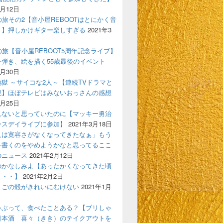
4月12日
の旅その2【音小屋REBOOTはとにかく音
！】押しかけギター楽しすぎる
2021年3
の旅【音小屋REBOOT5周年記念ライブ】
を弾き、絵を描く55歳最後のイベント
3月30日
獄 ～サイコな2人～【連続TVドラマと
現】ほぼテレビはみないおっさんの感想
3月25日
れないと思っていたのに【マッキー勇治
ースデイライブに参加】
2021年3月18日
人は寛容さがなくなってきたなぁ」もう
を書くのをやめようかなと思ってるここ
のニュース
2021年2月12日
のかなしみよ【あったかくなってきた頃
う・・】
2021年2月2日
まごの殻がきれいにむけない
2021年1月
ゃぶって、食べたことある？【ブリしゃ
日本酒 喜々（きき）のテイクアウトを