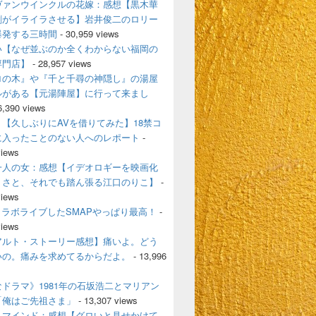
ヴァンウインクルの花嫁：感想【黒木華
剛がイライラさせる】岩井俊二のロリー
爆発する三時間
- 30,959 views
い【なぜ並ぶのか全くわからない福岡の
専門店】
- 28,957 views
ロの木』や『千と千尋の神隠し』の湯屋
ルがある【元湯陣屋】に行って来まし
6,390 views
【久しぶりにAVを借りてみた】18禁コ
に入ったことのない人へのレポート
-
views
一人の女：感想【イデオロギーを映画化
うさと、それでも踏ん張る江口のりこ】
-
views
とコラボライブしたSMAPやっぱり最高！
-
views
アルト・ストーリー感想】痛いよ。どう
いの。痛みを求めてるからだよ。
- 13,996
ドラマ》1981年の石坂浩二とマリアン
「俺はご先祖さま」
- 13,307 views
・マインド：感想【グロいと見せかけて