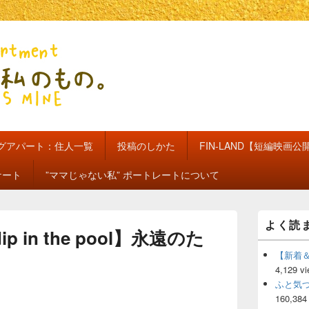
のもの。【新館】
グアパート：住人一覧
投稿のしかた
FIN-LAND【短編映画公
ケート
”ママじゃない私” ポートレートについて
メ
よく読
イ
【dip in the pool】永遠のた
ン
サ
【新着
イ
4,129 v
ド
ふと気
バ
160,384
ー