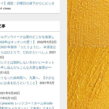
レイ】感想：日曜日の昼下がりにピッタ
44 views
記事
ールデンウイークは家のどこかを改装し
022年はキッチンの壁！】
2022年5月2日
2021年新作『うたうように』 ＠清流公
くらはひとりで、だれかといっしょ
2021
6日
バンクとは契約しない方がいい〜ネット
を申し込んだらこんな大変な被害が〜
6月15日
なくなった由布院へ、九重へ。【小さな
品にお金を払うということ】
2021年5月
2021年5月24日
21年5月13日
ski presents レッツゴー！ホーム＠cafe
gigi【配信カメラマンとして参加してきた】