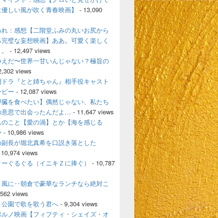
に優しい風が吹く青春映画】
- 13,090
われ：感想【二階堂ふみの丸いお尻から
る完璧な妄想映画】ああ。可愛く楽しく
く。
- 12,497 views
つえだ〜世界一甘いんじゃない？極旨の
2,302 views
朝ドラ『とと姉ちゃん』相手役キャスト
ービー
- 12,087 views
膵臓を食べたい】偶然じゃない、私たち
の意思で出会ったんだよ…
- 11,647 views
んのこと【愛の渦】とか【海を感じる
か
- 10,986 views
の副長が堀北真希を口説き落とした
 10,974 views
ターぐるぐる（イニキＺに捧ぐ）
- 10,787
よ風に‥朝倉で豪華なランチなら絶対こ
,562 views
、公園で歌を歌う君へ
- 9,304 views
ポルノ映画【フィフティ・シェイズ・オ