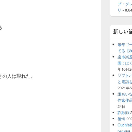
ブ・グ
リ
- 8,8
る
新しい
毎年ゴ
てる【2
楽市楽座
園：ぼ
年10月2
ソフト
その人は現れた。
と電話
2021年
誰もい
作家作
24日
詐欺師
後悔
20
Ouch!
bar 