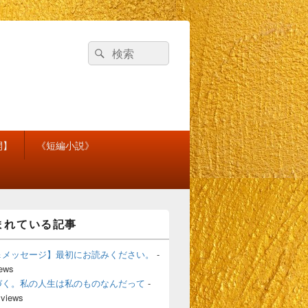
検
検
索
索
対
象:
開】
《短編小説》
まれている記事
＆メッセージ】最初にお読みください。
-
iews
づく。私の人生は私のものなんだって
-
 views