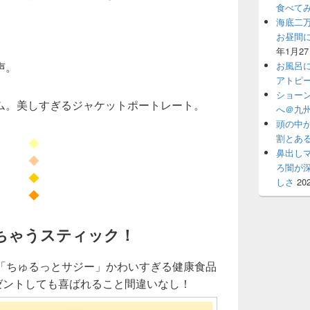
食べて
海底二
。
お昼間
。
年1月2
お風呂
声。
アトピ
ショー
ム。美しすぎるジャケットポートレート。
へ＠九州
頭の中
割とあ
◆
鼻出し
◆
ろ闇が
◆
しさ
20
◆
ちゃうスティック！
「ちゅるっとサジー」かわいすぎる健康食品
レゼントしても喜ばれること間違いなし！