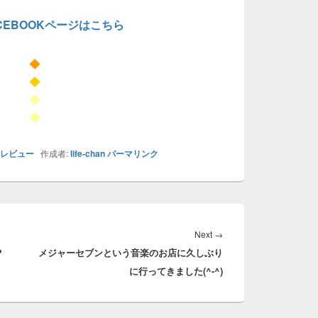
CEBOOKページはこちら
◆
◆
◆
◆
）レビュー
作成者:
life-chan
パーマリンク
Next
Next
→
？
メジャーセブンという音楽のお店に久しぶり
post:
に行ってきました(^-^)