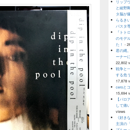
リップ
ウ
ィ
と綾野
ジ
タ脳が
ェ
らるき
ッ
パスタ
ト
『トト
エ
のモデ
リ
ア
た！
- 2
君の縄。
ーナー
22,802 
戦争と
する危
17,878 
cero
15,694 
【パロ
して痛
views
《好きな
主演の
ブルー