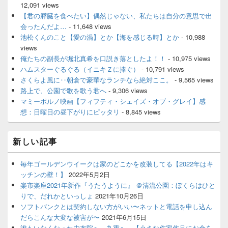
12,091 views
【君の膵臓を食べたい】偶然じゃない、私たちは自分の意思で出
会ったんだよ…
- 11,648 views
池松くんのこと【愛の渦】とか【海を感じる時】とか
- 10,988
views
俺たちの副長が堀北真希を口説き落としたよ！！
- 10,975 views
ハムスターぐるぐる（イニキＺに捧ぐ）
- 10,791 views
さくらよ風に‥朝倉で豪華なランチなら絶対ここ。
- 9,565 views
路上で、公園で歌を歌う君へ
- 9,306 views
マミーポルノ映画【フィフティ・シェイズ・オブ・グレイ】感
想：日曜日の昼下がりにピッタリ
- 8,845 views
新しい記事
毎年ゴールデンウイークは家のどこかを改装してる【2022年はキ
ッチンの壁！】
2022年5月2日
楽市楽座2021年新作『うたうように』 ＠清流公園：ぼくらはひと
りで、だれかといっしょ
2021年10月26日
ソフトバンクとは契約しない方がいい〜ネットと電話を申し込ん
だらこんな大変な被害が〜
2021年6月15日
誰もいなくなった由布院へ、九重へ。【小さな作家作品にお金を