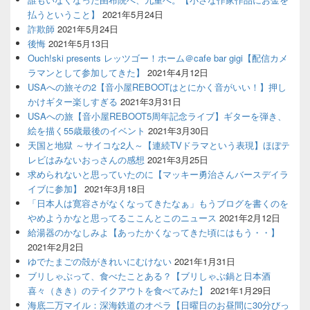
払うということ】
2021年5月24日
詐欺師
2021年5月24日
後悔
2021年5月13日
Ouch!ski presents レッツゴー！ホーム＠cafe bar gigi【配信カメ
ラマンとして参加してきた】
2021年4月12日
USAへの旅その2【音小屋REBOOTはとにかく音がいい！】押し
かけギター楽しすぎる
2021年3月31日
USAへの旅【音小屋REBOOT5周年記念ライブ】ギターを弾き、
絵を描く55歳最後のイベント
2021年3月30日
天国と地獄 ～サイコな2人～【連続TVドラマという表現】ほぼテ
レビはみないおっさんの感想
2021年3月25日
求められないと思っていたのに【マッキー勇治さんバースデイラ
イブに参加】
2021年3月18日
「日本人は寛容さがなくなってきたなぁ」もうブログを書くのを
やめようかなと思ってるここんとこのニュース
2021年2月12日
給湯器のかなしみよ【あったかくなってきた頃にはもう・・】
2021年2月2日
ゆでたまごの殻がきれいにむけない
2021年1月31日
ブリしゃぶって、食べたことある？【ブリしゃぶ鍋と日本酒
喜々（きき）のテイクアウトを食べてみた】
2021年1月29日
海底二万マイル：深海鉄道のオペラ【日曜日のお昼間に30分びっ