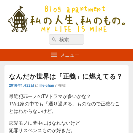
私の人生、私のもの。【新館】
検
my life is mine
検
索
索
対
メニュー
象:
なんだか世界は「正義」に燃えてる？
2016年1月22日
に
life-chan
が投稿
最近犯罪モノのTVドラマが多いかな？
TVは家の中でも「通り過ぎる」ものなので正確なこ
とはわからないけど。
恋愛モノに夢中にはなれないけど
犯罪サスペンスものが好きだ。