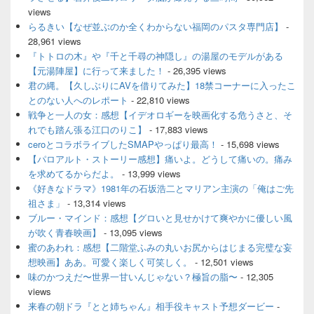
ー
views
ウ
ィ
らるきい【なぜ並ぶのか全くわからない福岡のパスタ専門店】
-
ジ
28,961 views
ェ
『トトロの木』や『千と千尋の神隠し』の湯屋のモデルがある
ッ
【元湯陣屋】に行って来ました！
- 26,395 views
ト
君の縄。【久しぶりにAVを借りてみた】18禁コーナーに入ったこ
エ
とのない人へのレポート
- 22,810 views
リ
ア
戦争と一人の女：感想【イデオロギーを映画化する危うさと、そ
れでも踏ん張る江口のりこ】
- 17,883 views
ceroとコラボライブしたSMAPやっぱり最高！
- 15,698 views
【パロアルト・ストーリー感想】痛いよ。どうして痛いの。痛み
を求めてるからだよ。
- 13,999 views
《好きなドラマ》1981年の石坂浩二とマリアン主演の「俺はご先
祖さま」
- 13,314 views
ブルー・マインド：感想【グロいと見せかけて爽やかに優しい風
が吹く青春映画】
- 13,095 views
蜜のあわれ：感想【二階堂ふみの丸いお尻からはじまる完璧な妄
想映画】ああ。可愛く楽しく可笑しく。
- 12,501 views
味のかつえだ〜世界一甘いんじゃない？極旨の脂〜
- 12,305
views
来春の朝ドラ『とと姉ちゃん』相手役キャスト予想ダービー
-