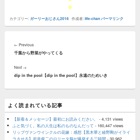
◆
カテゴリー:
ガーリーおじさん2016
作成者:
life-chan
パーマリンク
投
稿
Previous
←
Previous
ナ
千葉から野菜がやってくる
post:
ビ
ゲ
Next
Next
→
ー
dip in the pool【dip in the pool】永遠のためいき
post:
シ
ョ
ン
メ
よく読まれている記事
イ
ン
サ
【新着＆メッセージ】最初にお読みください。
- 4,131 views
イ
ふと気づく。私の人生は私のものなんだって
- 160,447 views
ド
リップヴァンウインクルの花嫁：感想【黒木華と綾野剛がイライ
バ
ラさせる】岩井俊二のロリータ脳が爆発する三時間
- 30,962