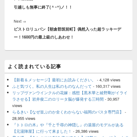
ナ
引越しも無事に終了(＾ｰ^)ノ！！
post:
ビ
ゲ
Next
Next
→
ー
ビストロリュバン【朝倉郡筑前町】偶然入った超ラッキーデ
post:
シ
ー！1600円の最上級のしあわせ！
ョ
ン
メ
よく読まれている記事
イ
ン
サ
【新着＆メッセージ】最初にお読みください。
- 4,128 views
イ
ふと気づく。私の人生は私のものなんだって
- 160,317 views
ド
リップヴァンウインクルの花嫁：感想【黒木華と綾野剛がイライ
バ
ラさせる】岩井俊二のロリータ脳が爆発する三時間
- 30,957
ー
views
ウ
ィ
らるきい【なぜ並ぶのか全くわからない福岡のパスタ専門店】
-
ジ
28,955 views
ェ
『トトロの木』や『千と千尋の神隠し』の湯屋のモデルがある
ッ
【元湯陣屋】に行って来ました！
- 26,386 views
ト