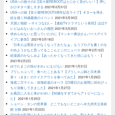
USAへの旅その2【音小屋REBOOTはとにかく音がいい！】押し
かけギター楽しすぎる
2021年3月31日
USAへの旅【音小屋REBOOT5周年記念ライブ】ギターを弾き、
絵を描く55歳最後のイベント
2021年3月30日
天国と地獄 ～サイコな2人～【連続TVドラマという表現】ほぼテ
レビはみないおっさんの感想
2021年3月25日
求められないと思っていたのに【マッキー勇治さんバースデイラ
イブに参加】
2021年3月18日
「日本人は寛容さがなくなってきたなぁ」もうブログを書くのを
やめようかなと思ってるここんとこのニュース
2021年2月12日
給湯器のかなしみよ【あったかくなってきた頃にはもう・・】
2021年2月2日
ゆでたまごの殻がきれいにむけない
2021年1月31日
ブリしゃぶって、食べたことある？【ブリしゃぶ鍋と日本酒
喜々（きき）のテイクアウトを食べてみた】
2021年1月29日
海底二万マイル：深海鉄道のオペラ【日曜日のお昼間に30分びっ
ちり演奏してきました】
2021年1月27日
お風呂に入ると体がかゆい【50歳をすぎてからアトピーになっ
た】
2021年1月25日
ショーン・タンの世界展 どこでもないどこかへ＠九州市立美術
館 分館
2021年1月23日
頭の中が乱雑になることがたまにある、いや、割とある。皆さん