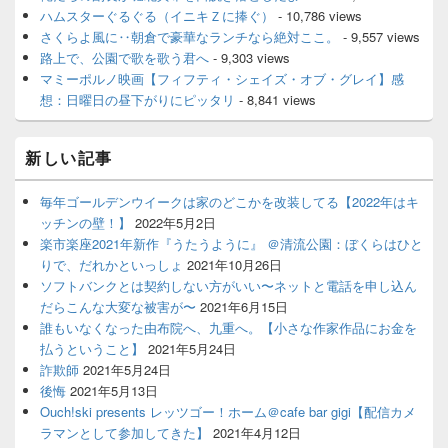
ハムスターぐるぐる（イニキＺに捧ぐ）
- 10,786 views
さくらよ風に‥朝倉で豪華なランチなら絶対ここ。
- 9,557 views
路上で、公園で歌を歌う君へ
- 9,303 views
マミーポルノ映画【フィフティ・シェイズ・オブ・グレイ】感
想：日曜日の昼下がりにピッタリ
- 8,841 views
新しい記事
毎年ゴールデンウイークは家のどこかを改装してる【2022年はキ
ッチンの壁！】
2022年5月2日
楽市楽座2021年新作『うたうように』 ＠清流公園：ぼくらはひと
りで、だれかといっしょ
2021年10月26日
ソフトバンクとは契約しない方がいい〜ネットと電話を申し込ん
だらこんな大変な被害が〜
2021年6月15日
誰もいなくなった由布院へ、九重へ。【小さな作家作品にお金を
払うということ】
2021年5月24日
詐欺師
2021年5月24日
後悔
2021年5月13日
Ouch!ski presents レッツゴー！ホーム＠cafe bar gigi【配信カメ
ラマンとして参加してきた】
2021年4月12日