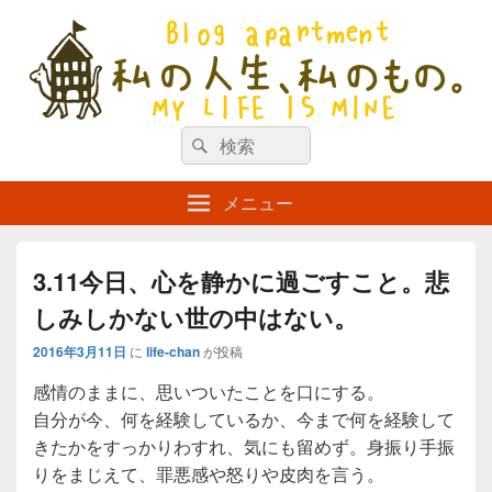
私の人生、私のもの。【新館】
検
my life is mine
検
索
索
対
メニュー
象:
3.11今日、心を静かに過ごすこと。悲
しみしかない世の中はない。
2016年3月11日
に
life-chan
が投稿
感情のままに、思いついたことを口にする。
自分が今、何を経験しているか、今まで何を経験して
きたかをすっかりわすれ、気にも留めず。身振り手振
りをまじえて、罪悪感や怒りや皮肉を言う。