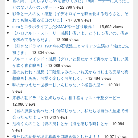
君の縄。【久しぶりにAVを借りてみた】18禁コーナーに入ったこ
エ
とのない人へのレポート
- 22,799 views
リ
ア
戦争と一人の女：感想【イデオロギーを映画化する危うさと、そ
れでも踏ん張る江口のりこ】
- 17,878 views
ceroとコラボライブしたSMAPやっぱり最高！
- 15,692 views
【パロアルト・ストーリー感想】痛いよ。どうして痛いの。痛み
を求めてるからだよ。
- 13,996 views
《好きなドラマ》1981年の石坂浩二とマリアン主演の「俺はご先
祖さま」
- 13,304 views
ブルー・マインド：感想【グロいと見せかけて爽やかに優しい風
が吹く青春映画】
- 13,089 views
蜜のあわれ：感想【二階堂ふみの丸いお尻からはじまる完璧な妄
想映画】ああ。可愛く楽しく可笑しく。
- 12,494 views
味のかつえだ〜世界一甘いんじゃない？極旨の脂〜
- 12,301
views
来春の朝ドラ『とと姉ちゃん』相手役キャスト予想ダービー
-
12,086 views
【君の膵臓を食べたい】偶然じゃない、私たちは自分の意思で出
会ったんだよ…
- 11,643 views
池松くんのこと【愛の渦】とか【海を感じる時】とか
- 10,984
views
俺たちの副長が堀北真希を口説き落としたよ！！
- 10,971 views