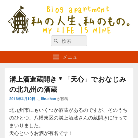
私の人生、私のもの。【新館】
検
my life is mine
検
索
索
対
メニュー
象:
溝上酒造蔵開き＊「天心」でおなじみ
の北九州の酒蔵
2016年4月10日
に
life-chan
が投稿
北九州市にもいくつか酒蔵があるのですが、そのうち
のひとつ、八幡東区の溝上酒蔵さんの蔵開きに行って
まいりました。
天心というお酒が有名です！