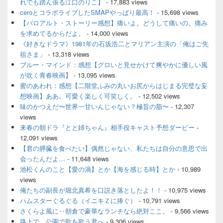
れでも踏ん張る江口のりこ】
- 17,883 views
ceroとコラボライブしたSMAPやっぱり最高！
- 15,698 views
【パロアルト・ストーリー感想】痛いよ。どうして痛いの。痛み
を求めてるからだよ。
- 14,000 views
《好きなドラマ》1981年の石坂浩二とマリアン主演の「俺はご先
祖さま」
- 13,318 views
ブルー・マインド：感想【グロいと見せかけて爽やかに優しい風
が吹く青春映画】
- 13,095 views
蜜のあわれ：感想【二階堂ふみの丸いお尻からはじまる完璧な妄
想映画】ああ。可愛く楽しく可笑しく。
- 12,502 views
味のかつえだ〜世界一甘いんじゃない？極旨の脂〜
- 12,307
views
来春の朝ドラ『とと姉ちゃん』相手役キャスト予想ダービー
-
12,091 views
【君の膵臓を食べたい】偶然じゃない、私たちは自分の意思で出
会ったんだよ…
- 11,648 views
池松くんのこと【愛の渦】とか【海を感じる時】とか
- 10,989
views
俺たちの副長が堀北真希を口説き落としたよ！！
- 10,975 views
ハムスターぐるぐる（イニキＺに捧ぐ）
- 10,791 views
さくらよ風に‥朝倉で豪華なランチなら絶対ここ。
- 9,566 views
路上で、公園で歌を歌う君へ
- 9,306 views