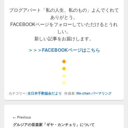
ブログアパート「私の人生、私のもの」よんでくれて
ありがとう。
FACEBOOKページをフォローしていただけるとうれ
しい。
新しい記事をお届けします。
＞＞＞FACEBOOKページはこちら
◆
◆
◆
◆
カテゴリー:
全日本手酌協会だより
作成者:
life-chan
パーマリンク
投
稿
Previous
←
Previous
ナ
グルジアの音楽家「ギヤ・カンチェリ」について
post: