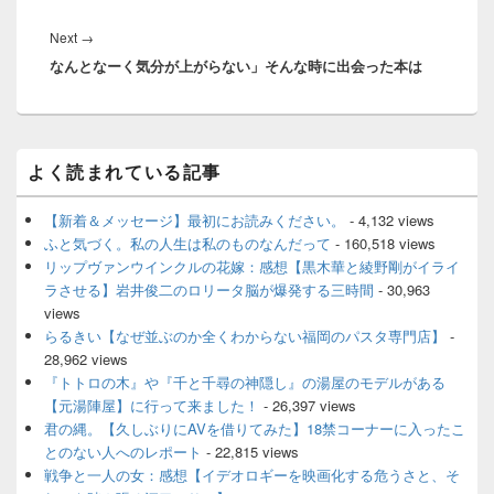
ビ
ゲ
Next
Next
→
ー
なんとなーく気分が上がらない」そんな時に出会った本は
post:
シ
ョ
ン
メ
よく読まれている記事
イ
ン
サ
【新着＆メッセージ】最初にお読みください。
- 4,132 views
イ
ふと気づく。私の人生は私のものなんだって
- 160,518 views
ド
リップヴァンウインクルの花嫁：感想【黒木華と綾野剛がイライ
バ
ラさせる】岩井俊二のロリータ脳が爆発する三時間
- 30,963
ー
views
ウ
ィ
らるきい【なぜ並ぶのか全くわからない福岡のパスタ専門店】
-
ジ
28,962 views
ェ
『トトロの木』や『千と千尋の神隠し』の湯屋のモデルがある
ッ
【元湯陣屋】に行って来ました！
- 26,397 views
ト
君の縄。【久しぶりにAVを借りてみた】18禁コーナーに入ったこ
エ
とのない人へのレポート
- 22,815 views
リ
ア
戦争と一人の女：感想【イデオロギーを映画化する危うさと、そ