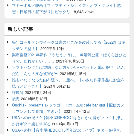
マミーポルノ映画【フィフティ・シェイズ・オブ・グレイ】感
想：日曜日の昼下がりにピッタリ
- 8,848 views
新しい記事
毎年ゴールデンウイークは家のどこかを改装してる【2022年はキ
ッチンの壁！】
2022年5月2日
楽市楽座2021年新作『うたうように』 ＠清流公園：ぼくらはひと
りで、だれかといっしょ
2021年10月26日
ソフトバンクとは契約しない方がいい〜ネットと電話を申し込ん
だらこんな大変な被害が〜
2021年6月15日
誰もいなくなった由布院へ、九重へ。【小さな作家作品にお金を
払うということ】
2021年5月24日
詐欺師
2021年5月24日
後悔
2021年5月13日
Ouch!ski presents レッツゴー！ホーム＠cafe bar gigi【配信カメ
ラマンとして参加してきた】
2021年4月12日
USAへの旅その2【音小屋REBOOTはとにかく音がいい！】押し
かけギター楽しすぎる
2021年3月31日
USAへの旅【音小屋REBOOT5周年記念ライブ】ギターを弾き、