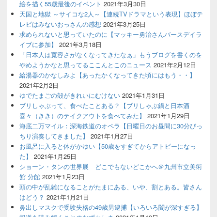
絵を描く55歳最後のイベント
2021年3月30日
天国と地獄 ～サイコな2人～【連続TVドラマという表現】ほぼテ
レビはみないおっさんの感想
2021年3月25日
求められないと思っていたのに【マッキー勇治さんバースデイラ
イブに参加】
2021年3月18日
「日本人は寛容さがなくなってきたなぁ」もうブログを書くのを
やめようかなと思ってるここんとこのニュース
2021年2月12日
給湯器のかなしみよ【あったかくなってきた頃にはもう・・】
2021年2月2日
ゆでたまごの殻がきれいにむけない
2021年1月31日
ブリしゃぶって、食べたことある？【ブリしゃぶ鍋と日本酒
喜々（きき）のテイクアウトを食べてみた】
2021年1月29日
海底二万マイル：深海鉄道のオペラ【日曜日のお昼間に30分びっ
ちり演奏してきました】
2021年1月27日
お風呂に入ると体がかゆい【50歳をすぎてからアトピーになっ
た】
2021年1月25日
ショーン・タンの世界展 どこでもないどこかへ＠九州市立美術
館 分館
2021年1月23日
頭の中が乱雑になることがたまにある、いや、割とある。皆さん
はどう？
2021年1月21日
鼻出しマスクで受験失格の49歳男逮捕【いろいろ闇が深すぎる】