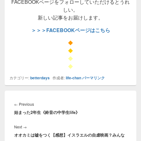
FACEBOOKページをフォローしていただけるとうれ
しい。
新しい記事をお届けします。
＞＞＞FACEBOOKページはこちら
◆
◆
◆
◆
カテゴリー:
betterdays
作成者:
life-chan
パーマリンク
投
稿
Previous
←
Previous
ナ
始まった2年生《鈴音の中学生life》
post:
ビ
ゲ
Next
Next
→
ー
オオカミは嘘をつく【感想】イスラエルの自虐映画？みんな
post:
シ