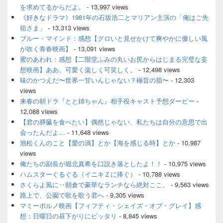
を求めてるからだよ。
- 13,997 views
《好きなドラマ》1981年の石坂浩二とマリアン主演の「俺はご先
祖さま」
- 13,313 views
ブルー・マインド：感想【グロいと見せかけて爽やかに優しい風
が吹く青春映画】
- 13,091 views
蜜のあわれ：感想【二階堂ふみの丸いお尻からはじまる完璧な妄
想映画】ああ。可愛く楽しく可笑しく。
- 12,498 views
味のかつえだ〜世界一甘いんじゃない？極旨の脂〜
- 12,303
views
来春の朝ドラ『とと姉ちゃん』相手役キャスト予想ダービー
-
12,088 views
【君の膵臓を食べたい】偶然じゃない、私たちは自分の意思で出
会ったんだよ…
- 11,648 views
池松くんのこと【愛の渦】とか【海を感じる時】とか
- 10,987
views
俺たちの副長が堀北真希を口説き落としたよ！！
- 10,975 views
ハムスターぐるぐる（イニキＺに捧ぐ）
- 10,788 views
さくらよ風に‥朝倉で豪華なランチなら絶対ここ。
- 9,563 views
路上で、公園で歌を歌う君へ
- 9,305 views
マミーポルノ映画【フィフティ・シェイズ・オブ・グレイ】感
想：日曜日の昼下がりにピッタリ
- 8,845 views