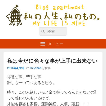
私の人生、私のもの。【新館】
検
my life is mine
検
索
索
対
メニュー
象:
私は今だに色々な事が上手に出来ない
2016年4月9日
に
life-chan
が投稿
得意な事、苦手な事
誰しも一つ二つあると思う。
時々、この人欲しいモノ全て持ってるんじゃないの⁈
って感じの人もいるけど。
才能も容姿も家柄、運動神経、人柄、頭脳・・・