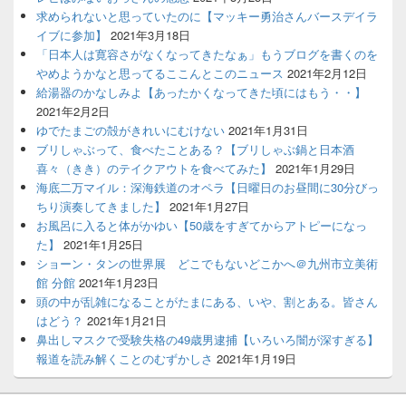
求められないと思っていたのに【マッキー勇治さんバースデイラ
イブに参加】
2021年3月18日
「日本人は寛容さがなくなってきたなぁ」もうブログを書くのを
やめようかなと思ってるここんとこのニュース
2021年2月12日
給湯器のかなしみよ【あったかくなってきた頃にはもう・・】
2021年2月2日
ゆでたまごの殻がきれいにむけない
2021年1月31日
ブリしゃぶって、食べたことある？【ブリしゃぶ鍋と日本酒
喜々（きき）のテイクアウトを食べてみた】
2021年1月29日
海底二万マイル：深海鉄道のオペラ【日曜日のお昼間に30分びっ
ちり演奏してきました】
2021年1月27日
お風呂に入ると体がかゆい【50歳をすぎてからアトピーになっ
た】
2021年1月25日
ショーン・タンの世界展 どこでもないどこかへ＠九州市立美術
館 分館
2021年1月23日
頭の中が乱雑になることがたまにある、いや、割とある。皆さん
はどう？
2021年1月21日
鼻出しマスクで受験失格の49歳男逮捕【いろいろ闇が深すぎる】
報道を読み解くことのむずかしさ
2021年1月19日