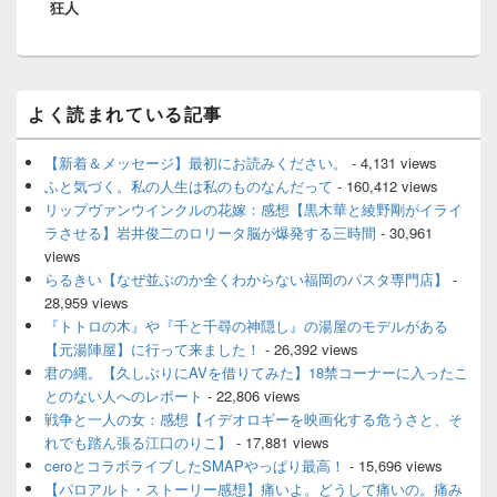
狂人
ョ
ン
メ
よく読まれている記事
イ
ン
サ
【新着＆メッセージ】最初にお読みください。
- 4,131 views
イ
ふと気づく。私の人生は私のものなんだって
- 160,412 views
ド
リップヴァンウインクルの花嫁：感想【黒木華と綾野剛がイライ
バ
ラさせる】岩井俊二のロリータ脳が爆発する三時間
- 30,961
ー
views
ウ
ィ
らるきい【なぜ並ぶのか全くわからない福岡のパスタ専門店】
-
ジ
28,959 views
ェ
『トトロの木』や『千と千尋の神隠し』の湯屋のモデルがある
ッ
【元湯陣屋】に行って来ました！
- 26,392 views
ト
君の縄。【久しぶりにAVを借りてみた】18禁コーナーに入ったこ
エ
とのない人へのレポート
- 22,806 views
リ
ア
戦争と一人の女：感想【イデオロギーを映画化する危うさと、そ
れでも踏ん張る江口のりこ】
- 17,881 views
ceroとコラボライブしたSMAPやっぱり最高！
- 15,696 views
【パロアルト・ストーリー感想】痛いよ。どうして痛いの。痛み