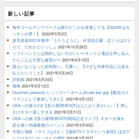
新しい記事
毎年ゴールデンウイークは家のどこかを改装してる【2022年はキ
ッチンの壁！】
2022年5月2日
楽市楽座2021年新作『うたうように』 ＠清流公園：ぼくらはひと
りで、だれかといっしょ
2021年10月26日
ソフトバンクとは契約しない方がいい〜ネットと電話を申し込ん
だらこんな大変な被害が〜
2021年6月15日
誰もいなくなった由布院へ、九重へ。【小さな作家作品にお金を
払うということ】
2021年5月24日
詐欺師
2021年5月24日
後悔
2021年5月13日
Ouch!ski presents レッツゴー！ホーム＠cafe bar gigi【配信カメ
ラマンとして参加してきた】
2021年4月12日
USAへの旅その2【音小屋REBOOTはとにかく音がいい！】押し
かけギター楽しすぎる
2021年3月31日
USAへの旅【音小屋REBOOT5周年記念ライブ】ギターを弾き、
絵を描く55歳最後のイベント
2021年3月30日
天国と地獄 ～サイコな2人～【連続TVドラマという表現】ほぼテ
レビはみないおっさんの感想
2021年3月25日