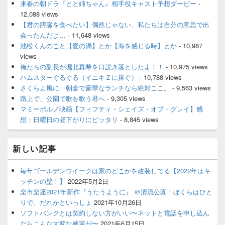
来春の朝ドラ『とと姉ちゃん』相手役キャスト予想ダービー
-
12,088 views
【君の膵臓を食べたい】偶然じゃない、私たちは自分の意思で出
会ったんだよ…
- 11,648 views
池松くんのこと【愛の渦】とか【海を感じる時】とか
- 10,987
views
俺たちの副長が堀北真希を口説き落としたよ！！
- 10,975 views
ハムスターぐるぐる（イニキＺに捧ぐ）
- 10,788 views
さくらよ風に‥朝倉で豪華なランチなら絶対ここ。
- 9,563 views
路上で、公園で歌を歌う君へ
- 9,305 views
マミーポルノ映画【フィフティ・シェイズ・オブ・グレイ】感
想：日曜日の昼下がりにピッタリ
- 8,845 views
新しい記事
毎年ゴールデンウイークは家のどこかを改装してる【2022年はキ
ッチンの壁！】
2022年5月2日
楽市楽座2021年新作『うたうように』 ＠清流公園：ぼくらはひと
りで、だれかといっしょ
2021年10月26日
ソフトバンクとは契約しない方がいい〜ネットと電話を申し込ん
だらこんな大変な被害が〜
2021年6月15日