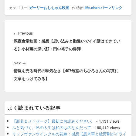
カテゴリー:
ガーリーおじちゃん映画
作成者:
life-chan
パーマリンク
投
稿
Previous
←
Previous
ナ
深夜食堂映画：感想【思い込みと勘違いでイイ話はできてい
post:
ビ
る】小林薫の深い顔・田中裕子の爆弾
ゲ
ー
Next
Next
→
シ
情報を売る時代の味気なさ【407号室のちひろさんの写真に
post:
ョ
文章をつけてみる】
ン
メ
よく読まれている記事
イ
ン
サ
【新着＆メッセージ】最初にお読みください。
- 4,131 views
イ
ふと気づく。私の人生は私のものなんだって
- 160,412 views
ド
リップヴァンウインクルの花嫁：感想【黒木華と綾野剛がイライ