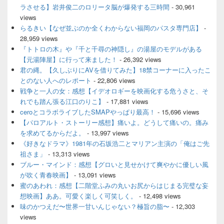
バ
ラさせる】岩井俊二のロリータ脳が爆発する三時間
- 30,961
ー
views
ウ
ィ
らるきい【なぜ並ぶのか全くわからない福岡のパスタ専門店】
-
ジ
28,959 views
ェ
『トトロの木』や『千と千尋の神隠し』の湯屋のモデルがある
ッ
【元湯陣屋】に行って来ました！
- 26,392 views
ト
君の縄。【久しぶりにAVを借りてみた】18禁コーナーに入ったこ
エ
とのない人へのレポート
- 22,806 views
リ
ア
戦争と一人の女：感想【イデオロギーを映画化する危うさと、そ
れでも踏ん張る江口のりこ】
- 17,881 views
ceroとコラボライブしたSMAPやっぱり最高！
- 15,696 views
【パロアルト・ストーリー感想】痛いよ。どうして痛いの。痛み
を求めてるからだよ。
- 13,997 views
《好きなドラマ》1981年の石坂浩二とマリアン主演の「俺はご先
祖さま」
- 13,313 views
ブルー・マインド：感想【グロいと見せかけて爽やかに優しい風
が吹く青春映画】
- 13,091 views
蜜のあわれ：感想【二階堂ふみの丸いお尻からはじまる完璧な妄
想映画】ああ。可愛く楽しく可笑しく。
- 12,498 views
味のかつえだ〜世界一甘いんじゃない？極旨の脂〜
- 12,303
views