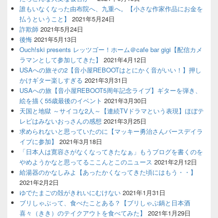
誰もいなくなった由布院へ、九重へ。【小さな作家作品にお金を
払うということ】
2021年5月24日
詐欺師
2021年5月24日
後悔
2021年5月13日
Ouch!ski presents レッツゴー！ホーム＠cafe bar gigi【配信カメ
ラマンとして参加してきた】
2021年4月12日
USAへの旅その2【音小屋REBOOTはとにかく音がいい！】押し
かけギター楽しすぎる
2021年3月31日
USAへの旅【音小屋REBOOT5周年記念ライブ】ギターを弾き、
絵を描く55歳最後のイベント
2021年3月30日
天国と地獄 ～サイコな2人～【連続TVドラマという表現】ほぼテ
レビはみないおっさんの感想
2021年3月25日
求められないと思っていたのに【マッキー勇治さんバースデイラ
イブに参加】
2021年3月18日
「日本人は寛容さがなくなってきたなぁ」もうブログを書くのを
やめようかなと思ってるここんとこのニュース
2021年2月12日
給湯器のかなしみよ【あったかくなってきた頃にはもう・・】
2021年2月2日
ゆでたまごの殻がきれいにむけない
2021年1月31日
ブリしゃぶって、食べたことある？【ブリしゃぶ鍋と日本酒
喜々（きき）のテイクアウトを食べてみた】
2021年1月29日