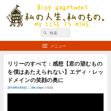
私の人生、私のもの。【新館】
検
my life is mine
検
索
索
対
メニュー
象:
リリーのすべて：感想【君の望むもの
を僕はあたえられない】エディ・レッ
ドメインの笑顔の奥に
2016年4月8日
に
life-chan
が投稿