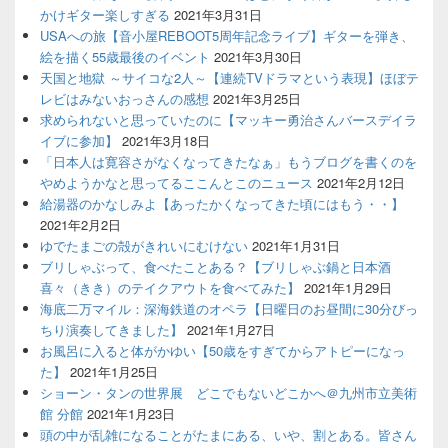
かけギター楽しすぎる
2021年3月31日
USAへの旅【音小屋REBOOT5周年記念ライブ】ギターを弾き、
絵を描く55歳最後のイベント
2021年3月30日
天国と地獄 ～サイコな2人～【連続TVドラマという表現】ほぼテ
レビはみないおっさんの感想
2021年3月25日
求められないと思っていたのに【マッキー勇治さんバースデイラ
イブに参加】
2021年3月18日
「日本人は寛容さがなくなってきたなぁ」もうブログを書くのを
やめようかなと思ってるここんとこのニュース
2021年2月12日
給湯器のかなしみよ【あったかくなってきた頃にはもう・・】
2021年2月2日
ゆでたまごの殻がきれいにむけない
2021年1月31日
ブリしゃぶって、食べたことある？【ブリしゃぶ鍋と日本酒
喜々（きき）のテイクアウトを食べてみた】
2021年1月29日
海底二万マイル：深海鉄道のオペラ【日曜日のお昼間に30分びっ
ちり演奏してきました】
2021年1月27日
お風呂に入ると体がかゆい【50歳をすぎてからアトピーになっ
た】
2021年1月25日
ショーン・タンの世界展 どこでもないどこかへ＠九州市立美術
館 分館
2021年1月23日
頭の中が乱雑になることがたまにある、いや、割とある。皆さん