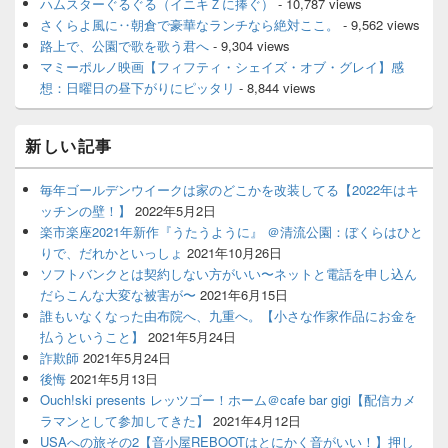
ハムスターぐるぐる（イニキＺに捧ぐ）
- 10,787 views
さくらよ風に‥朝倉で豪華なランチなら絶対ここ。
- 9,562 views
路上で、公園で歌を歌う君へ
- 9,304 views
マミーポルノ映画【フィフティ・シェイズ・オブ・グレイ】感
想：日曜日の昼下がりにピッタリ
- 8,844 views
新しい記事
毎年ゴールデンウイークは家のどこかを改装してる【2022年はキ
ッチンの壁！】
2022年5月2日
楽市楽座2021年新作『うたうように』 ＠清流公園：ぼくらはひと
りで、だれかといっしょ
2021年10月26日
ソフトバンクとは契約しない方がいい〜ネットと電話を申し込ん
だらこんな大変な被害が〜
2021年6月15日
誰もいなくなった由布院へ、九重へ。【小さな作家作品にお金を
払うということ】
2021年5月24日
詐欺師
2021年5月24日
後悔
2021年5月13日
Ouch!ski presents レッツゴー！ホーム＠cafe bar gigi【配信カメ
ラマンとして参加してきた】
2021年4月12日
USAへの旅その2【音小屋REBOOTはとにかく音がいい！】押し