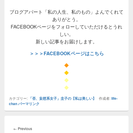
ブログアパート「私の人生、私のもの」よんでくれて
ありがとう。
FACEBOOKページをフォローしていただけるとうれ
しい。
新しい記事をお届けします。
＞＞＞FACEBOOKページはこちら
◆
◆
◆
◆
カテゴリー:
「否、妄想系女子」圭子の【私は美しい】
作成者:
life-
chan
パーマリンク
投
稿
Previous
←
Previous