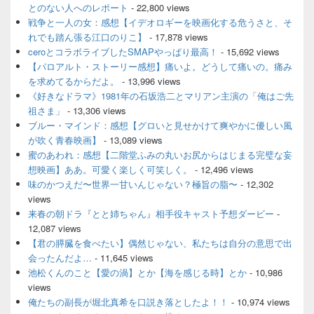
とのない人へのレポート
- 22,800 views
リ
ア
戦争と一人の女：感想【イデオロギーを映画化する危うさと、そ
れでも踏ん張る江口のりこ】
- 17,878 views
ceroとコラボライブしたSMAPやっぱり最高！
- 15,692 views
【パロアルト・ストーリー感想】痛いよ。どうして痛いの。痛み
を求めてるからだよ。
- 13,996 views
《好きなドラマ》1981年の石坂浩二とマリアン主演の「俺はご先
祖さま」
- 13,306 views
ブルー・マインド：感想【グロいと見せかけて爽やかに優しい風
が吹く青春映画】
- 13,089 views
蜜のあわれ：感想【二階堂ふみの丸いお尻からはじまる完璧な妄
想映画】ああ。可愛く楽しく可笑しく。
- 12,496 views
味のかつえだ〜世界一甘いんじゃない？極旨の脂〜
- 12,302
views
来春の朝ドラ『とと姉ちゃん』相手役キャスト予想ダービー
-
12,087 views
【君の膵臓を食べたい】偶然じゃない、私たちは自分の意思で出
会ったんだよ…
- 11,645 views
池松くんのこと【愛の渦】とか【海を感じる時】とか
- 10,986
views
俺たちの副長が堀北真希を口説き落としたよ！！
- 10,974 views