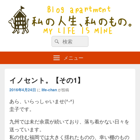
私の人生、私のもの。【新館】
検
my life is mine
検
索
索
対
メニュー
象:
イノセント。【その1】
2016年4月24日
に
life-chan
が投稿
あら、いらっしゃいませ(^-^)
圭子です。
九州では未だ余震が続いており、落ち着かない日々を
送っています。
私の住む福岡では大きく揺れたものの、幸い棚のもの