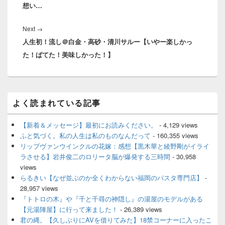
ナ
想い…
post:
ビ
ゲ
Next
Next
→
ー
人生初！流し＠白金・高砂・清川サルー【いやー楽しかっ
post:
シ
た！ばてた！美味しかった！】
ョ
ン
メ
よく読まれている記事
イ
ン
サ
【新着＆メッセージ】最初にお読みください。
- 4,129 views
イ
ふと気づく。私の人生は私のものなんだって
- 160,355 views
ド
リップヴァンウインクルの花嫁：感想【黒木華と綾野剛がイライ
バ
ラさせる】岩井俊二のロリータ脳が爆発する三時間
- 30,958
ー
views
ウ
ィ
らるきい【なぜ並ぶのか全くわからない福岡のパスタ専門店】
-
ジ
28,957 views
ェ
『トトロの木』や『千と千尋の神隠し』の湯屋のモデルがある
ッ
【元湯陣屋】に行って来ました！
- 26,389 views
ト
君の縄。【久しぶりにAVを借りてみた】18禁コーナーに入ったこ
エ