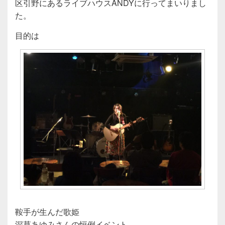
区引野にあるライブハウスANDYに行ってまいりまし
た。
目的は
鞍手が生んだ歌姫
深草あゆみさんの恒例イベント