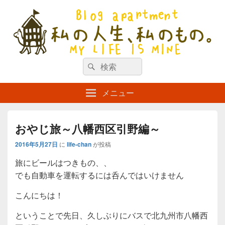
私の人生、私のもの。【新館】
検
my life is mine
検
索
索
対
メニュー
象:
おやじ旅～八幡西区引野編～
2016年5月27日
に
life-chan
が投稿
旅にビールはつきもの、、
でも自動車を運転するには呑んではいけません
こんにちは！
ということで先日、久しぶりにバスで北九州市八幡西