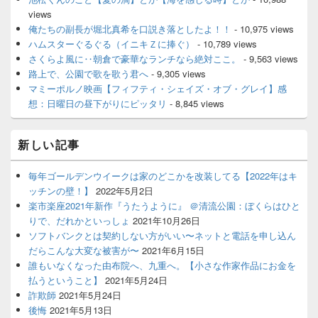
views
俺たちの副長が堀北真希を口説き落としたよ！！
- 10,975 views
ハムスターぐるぐる（イニキＺに捧ぐ）
- 10,789 views
さくらよ風に‥朝倉で豪華なランチなら絶対ここ。
- 9,563 views
路上で、公園で歌を歌う君へ
- 9,305 views
マミーポルノ映画【フィフティ・シェイズ・オブ・グレイ】感
想：日曜日の昼下がりにピッタリ
- 8,845 views
新しい記事
毎年ゴールデンウイークは家のどこかを改装してる【2022年はキ
ッチンの壁！】
2022年5月2日
楽市楽座2021年新作『うたうように』 ＠清流公園：ぼくらはひと
りで、だれかといっしょ
2021年10月26日
ソフトバンクとは契約しない方がいい〜ネットと電話を申し込ん
だらこんな大変な被害が〜
2021年6月15日
誰もいなくなった由布院へ、九重へ。【小さな作家作品にお金を
払うということ】
2021年5月24日
詐欺師
2021年5月24日
後悔
2021年5月13日