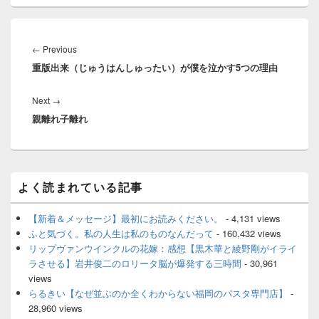
投
稿
Previous
←
Previous
ナ
重版出来（じゅうはんしゅったい）が僕を泣かす5つの理由
post:
ビ
ゲ
Next
Next
→
ー
親離れ子離れ
post:
シ
ョ
ン
メ
よく読まれている記事
イ
ン
サ
【新着＆メッセージ】最初にお読みください。
- 4,131 views
イ
ふと気づく。私の人生は私のものなんだって
- 160,432 views
ド
リップヴァンウインクルの花嫁：感想【黒木華と綾野剛がイライ
バ
ラさせる】岩井俊二のロリータ脳が爆発する三時間
- 30,961
ー
views
ウ
ィ
らるきい【なぜ並ぶのか全くわからない福岡のパスタ専門店】
-
ジ
28,960 views
ェ