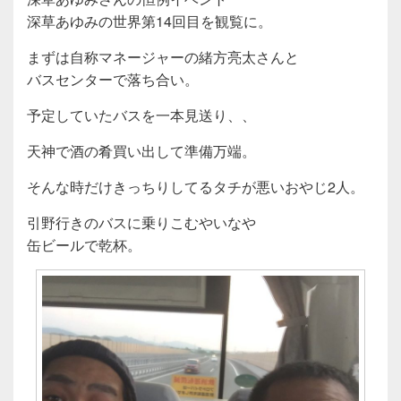
深草あゆみの世界第14回目を観覧に。
まずは自称マネージャーの緒方亮太さんと
バスセンターで落ち合い。
予定していたバスを一本見送り、、
天神で酒の肴買い出して準備万端。
そんな時だけきっちりしてるタチが悪いおやじ2人。
引野行きのバスに乗りこむやいなや
缶ビールで乾杯。