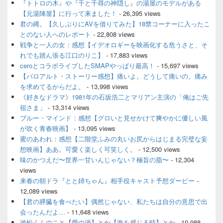
『トトロの木』や『千と千尋の神隠し』の湯屋のモデルがある
ッ
【元湯陣屋】に行って来ました！
- 26,395 views
ト
君の縄。【久しぶりにAVを借りてみた】18禁コーナーに入ったこ
エ
とのない人へのレポート
- 22,808 views
リ
ア
戦争と一人の女：感想【イデオロギーを映画化する危うさと、そ
れでも踏ん張る江口のりこ】
- 17,883 views
ceroとコラボライブしたSMAPやっぱり最高！
- 15,697 views
【パロアルト・ストーリー感想】痛いよ。どうして痛いの。痛み
を求めてるからだよ。
- 13,998 views
《好きなドラマ》1981年の石坂浩二とマリアン主演の「俺はご先
祖さま」
- 13,314 views
ブルー・マインド：感想【グロいと見せかけて爽やかに優しい風
が吹く青春映画】
- 13,095 views
蜜のあわれ：感想【二階堂ふみの丸いお尻からはじまる完璧な妄
想映画】ああ。可愛く楽しく可笑しく。
- 12,500 views
味のかつえだ〜世界一甘いんじゃない？極旨の脂〜
- 12,304
views
来春の朝ドラ『とと姉ちゃん』相手役キャスト予想ダービー
-
12,089 views
【君の膵臓を食べたい】偶然じゃない、私たちは自分の意思で出
会ったんだよ…
- 11,648 views
池松くんのこと【愛の渦】とか【海を感じる時】とか
- 10,988