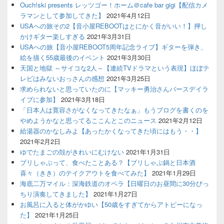
Ouch!ski presents レッツゴー！ホーム＠cafe bar gigi【配信カメ
ラマンとして参加してきた】
2021年4月12日
USAへの旅その2【音小屋REBOOTはとにかく音がいい！】押し
かけギター楽しすぎる
2021年3月31日
USAへの旅【音小屋REBOOT5周年記念ライブ】ギターを弾き、
絵を描く55歳最後のイベント
2021年3月30日
天国と地獄 ～サイコな2人～【連続TVドラマという表現】ほぼテ
レビはみないおっさんの感想
2021年3月25日
求められないと思っていたのに【マッキー勇治さんバースデイラ
イブに参加】
2021年3月18日
「日本人は寛容さがなくなってきたなぁ」もうブログを書くのを
やめようかなと思ってるここんとこのニュース
2021年2月12日
給湯器のかなしみよ【あったかくなってきた頃にはもう・・】
2021年2月2日
ゆでたまごの殻がきれいにむけない
2021年1月31日
ブリしゃぶって、食べたことある？【ブリしゃぶ鍋と日本酒
喜々（きき）のテイクアウトを食べてみた】
2021年1月29日
海底二万マイル：深海鉄道のオペラ【日曜日のお昼間に30分びっ
ちり演奏してきました】
2021年1月27日
お風呂に入ると体がかゆい【50歳をすぎてからアトピーになっ
た】
2021年1月25日