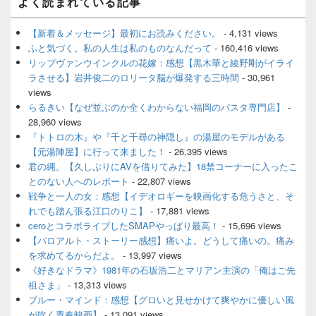
よく読まれている記事
イ
ン
サ
【新着＆メッセージ】最初にお読みください。
- 4,131 views
イ
ふと気づく。私の人生は私のものなんだって
- 160,416 views
ド
リップヴァンウインクルの花嫁：感想【黒木華と綾野剛がイライ
バ
ラさせる】岩井俊二のロリータ脳が爆発する三時間
- 30,961
ー
views
ウ
ィ
らるきい【なぜ並ぶのか全くわからない福岡のパスタ専門店】
-
ジ
28,960 views
ェ
『トトロの木』や『千と千尋の神隠し』の湯屋のモデルがある
ッ
【元湯陣屋】に行って来ました！
- 26,395 views
ト
君の縄。【久しぶりにAVを借りてみた】18禁コーナーに入ったこ
エ
とのない人へのレポート
- 22,807 views
リ
ア
戦争と一人の女：感想【イデオロギーを映画化する危うさと、そ
れでも踏ん張る江口のりこ】
- 17,881 views
ceroとコラボライブしたSMAPやっぱり最高！
- 15,696 views
【パロアルト・ストーリー感想】痛いよ。どうして痛いの。痛み
を求めてるからだよ。
- 13,997 views
《好きなドラマ》1981年の石坂浩二とマリアン主演の「俺はご先
祖さま」
- 13,313 views
ブルー・マインド：感想【グロいと見せかけて爽やかに優しい風
が吹く青春映画】
- 13,091 views