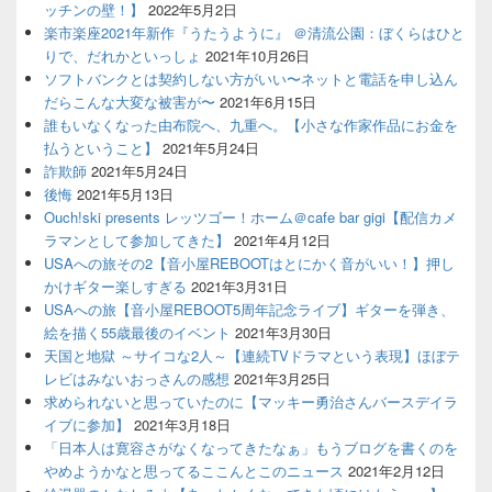
ッチンの壁！】
2022年5月2日
楽市楽座2021年新作『うたうように』 ＠清流公園：ぼくらはひと
りで、だれかといっしょ
2021年10月26日
ソフトバンクとは契約しない方がいい〜ネットと電話を申し込ん
だらこんな大変な被害が〜
2021年6月15日
誰もいなくなった由布院へ、九重へ。【小さな作家作品にお金を
払うということ】
2021年5月24日
詐欺師
2021年5月24日
後悔
2021年5月13日
Ouch!ski presents レッツゴー！ホーム＠cafe bar gigi【配信カメ
ラマンとして参加してきた】
2021年4月12日
USAへの旅その2【音小屋REBOOTはとにかく音がいい！】押し
かけギター楽しすぎる
2021年3月31日
USAへの旅【音小屋REBOOT5周年記念ライブ】ギターを弾き、
絵を描く55歳最後のイベント
2021年3月30日
天国と地獄 ～サイコな2人～【連続TVドラマという表現】ほぼテ
レビはみないおっさんの感想
2021年3月25日
求められないと思っていたのに【マッキー勇治さんバースデイラ
イブに参加】
2021年3月18日
「日本人は寛容さがなくなってきたなぁ」もうブログを書くのを
やめようかなと思ってるここんとこのニュース
2021年2月12日