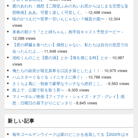
蜜のあわれ：感想【二階堂ふみの丸いお尻からはじまる完璧な妄
想映画】ああ。可愛く楽しく可笑しく。
- 12,498 views
味のかつえだ〜世界一甘いんじゃない？極旨の脂〜
- 12,304
views
来春の朝ドラ『とと姉ちゃん』相手役キャスト予想ダービー
-
12,088 views
【君の膵臓を食べたい】偶然じゃない、私たちは自分の意思で出
会ったんだよ…
- 11,648 views
池松くんのこと【愛の渦】とか【海を感じる時】とか
- 10,987
views
俺たちの副長が堀北真希を口説き落としたよ！！
- 10,975 views
ハムスターぐるぐる（イニキＺに捧ぐ）
- 10,788 views
さくらよ風に‥朝倉で豪華なランチなら絶対ここ。
- 9,563 views
路上で、公園で歌を歌う君へ
- 9,305 views
マミーポルノ映画【フィフティ・シェイズ・オブ・グレイ】感
想：日曜日の昼下がりにピッタリ
- 8,845 views
新しい記事
毎年ゴールデンウイークは家のどこかを改装してる【2022年はキ