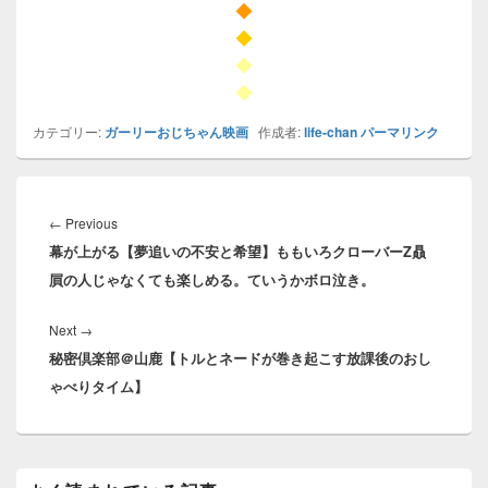
◆
◆
◆
◆
カテゴリー:
ガーリーおじちゃん映画
作成者:
life-chan
パーマリンク
投
稿
Previous
←
Previous
ナ
幕が上がる【夢追いの不安と希望】ももいろクローバーZ贔
post:
ビ
屓の人じゃなくても楽しめる。ていうかボロ泣き。
ゲ
ー
Next
Next
→
シ
秘密倶楽部＠山鹿【トルとネードが巻き起こす放課後のおし
post:
ョ
ゃべりタイム】
ン
メ