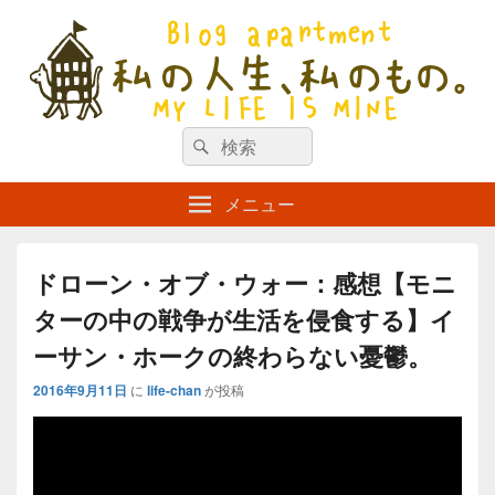
私の人生、私のもの。【新館】
検
my life is mine
検
索
索
対
メニュー
象:
ドローン・オブ・ウォー：感想【モニ
ターの中の戦争が生活を侵食する】イ
ーサン・ホークの終わらない憂鬱。
2016年9月11日
に
life-chan
が投稿