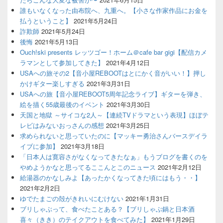
誰もいなくなった由布院へ、九重へ。【小さな作家作品にお金を
払うということ】
2021年5月24日
詐欺師
2021年5月24日
後悔
2021年5月13日
Ouch!ski presents レッツゴー！ホーム＠cafe bar gigi【配信カメ
ラマンとして参加してきた】
2021年4月12日
USAへの旅その2【音小屋REBOOTはとにかく音がいい！】押し
かけギター楽しすぎる
2021年3月31日
USAへの旅【音小屋REBOOT5周年記念ライブ】ギターを弾き、
絵を描く55歳最後のイベント
2021年3月30日
天国と地獄 ～サイコな2人～【連続TVドラマという表現】ほぼテ
レビはみないおっさんの感想
2021年3月25日
求められないと思っていたのに【マッキー勇治さんバースデイラ
イブに参加】
2021年3月18日
「日本人は寛容さがなくなってきたなぁ」もうブログを書くのを
やめようかなと思ってるここんとこのニュース
2021年2月12日
給湯器のかなしみよ【あったかくなってきた頃にはもう・・】
2021年2月2日
ゆでたまごの殻がきれいにむけない
2021年1月31日
ブリしゃぶって、食べたことある？【ブリしゃぶ鍋と日本酒
喜々（きき）のテイクアウトを食べてみた】
2021年1月29日