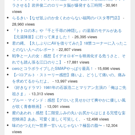
バ
ラさせる】岩井俊二のロリータ脳が爆発する三時間
- 30,961
ー
views
ウ
ィ
らるきい【なぜ並ぶのか全くわからない福岡のパスタ専門店】
-
ジ
28,960 views
ェ
『トトロの木』や『千と千尋の神隠し』の湯屋のモデルがある
ッ
【元湯陣屋】に行って来ました！
- 26,395 views
ト
君の縄。【久しぶりにAVを借りてみた】18禁コーナーに入ったこ
エ
とのない人へのレポート
- 22,807 views
リ
ア
戦争と一人の女：感想【イデオロギーを映画化する危うさと、そ
れでも踏ん張る江口のりこ】
- 17,881 views
ceroとコラボライブしたSMAPやっぱり最高！
- 15,696 views
【パロアルト・ストーリー感想】痛いよ。どうして痛いの。痛み
を求めてるからだよ。
- 13,997 views
《好きなドラマ》1981年の石坂浩二とマリアン主演の「俺はご先
祖さま」
- 13,313 views
ブルー・マインド：感想【グロいと見せかけて爽やかに優しい風
が吹く青春映画】
- 13,091 views
蜜のあわれ：感想【二階堂ふみの丸いお尻からはじまる完璧な妄
想映画】ああ。可愛く楽しく可笑しく。
- 12,498 views
味のかつえだ〜世界一甘いんじゃない？極旨の脂〜
- 12,304
views