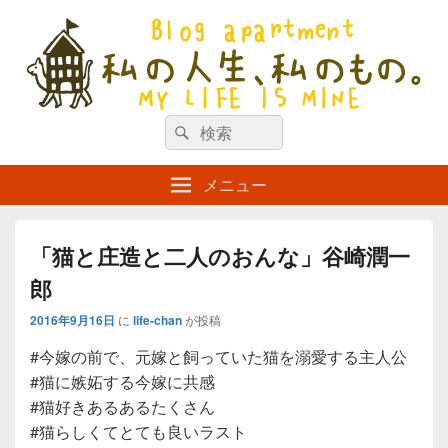
私の人生、私のもの。【新館】
検
my life is mine
検
索
索
対
メニュー
象:
「猫と庄造と二人のおんな」谷崎潤一
郎
2016年9月16日
に
life-chan
が投稿
#今嫁の前で、元嫁と飼っていた猫を溺愛する主人公
#猫に嫉妬する今嫁に共感
#猫好きあるあるたくさん
#猫らしくてとても良いラスト