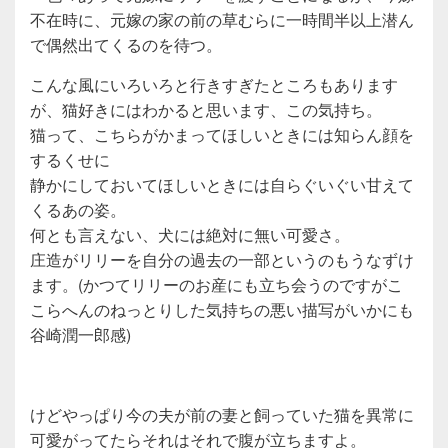
不在時に、元嫁の家の前の草むらに一時間半以上潜ん
で偶然出てくるのを待つ。
こんな風にいろいろと行きすぎたところもあります
が、猫好きにはわかると思います、この気持ち。
猫って、こちらがかまってほしいときには知らん顔を
するくせに
静かにしておいてほしいときには自らぐいぐい甘えて
くるあの姿。
何とも言えない、犬には絶対に無い可愛さ。
庄造がリリーを自分の過去の一部というのもうなずけ
ます。(かつてリリーのお産にも立ち会うのですがこ
こらへんのねっとりした気持ちの悪い描写がいかにも
谷崎潤一郎感)
けどやっぱり今の夫が前の妻と飼っていた猫を異常に
可愛がってたらそれはそれで腹が立ちますよ。