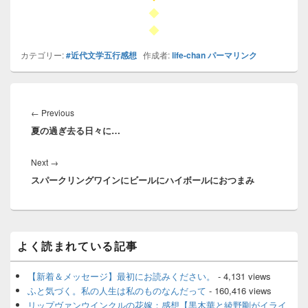
◆
◆
カテゴリー:
#近代文学五行感想
作成者:
life-chan
パーマリンク
投
稿
Previous
←
Previous
ナ
夏の過ぎ去る日々に…
post:
ビ
ゲ
Next
Next
→
ー
スパークリングワインにビールにハイボールにおつまみ
post:
シ
ョ
ン
メ
よく読まれている記事
イ
ン
サ
【新着＆メッセージ】最初にお読みください。
- 4,131 views
イ
ふと気づく。私の人生は私のものなんだって
- 160,416 views
ド
リップヴァンウインクルの花嫁：感想【黒木華と綾野剛がイライ