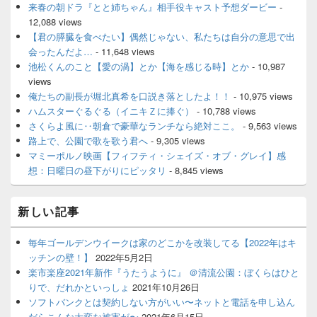
来春の朝ドラ『とと姉ちゃん』相手役キャスト予想ダービー
-
12,088 views
【君の膵臓を食べたい】偶然じゃない、私たちは自分の意思で出
会ったんだよ…
- 11,648 views
池松くんのこと【愛の渦】とか【海を感じる時】とか
- 10,987
views
俺たちの副長が堀北真希を口説き落としたよ！！
- 10,975 views
ハムスターぐるぐる（イニキＺに捧ぐ）
- 10,788 views
さくらよ風に‥朝倉で豪華なランチなら絶対ここ。
- 9,563 views
路上で、公園で歌を歌う君へ
- 9,305 views
マミーポルノ映画【フィフティ・シェイズ・オブ・グレイ】感
想：日曜日の昼下がりにピッタリ
- 8,845 views
新しい記事
毎年ゴールデンウイークは家のどこかを改装してる【2022年はキ
ッチンの壁！】
2022年5月2日
楽市楽座2021年新作『うたうように』 ＠清流公園：ぼくらはひと
りで、だれかといっしょ
2021年10月26日
ソフトバンクとは契約しない方がいい〜ネットと電話を申し込ん
だらこんな大変な被害が〜
2021年6月15日