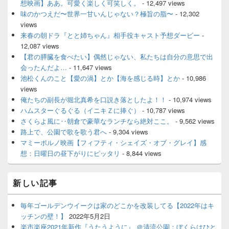
想映画】ああ。可愛く楽しく可笑しく。
- 12,497 views
味のかつえだ〜世界一甘いんじゃない？極旨の脂〜
- 12,302
views
来春の朝ドラ『とと姉ちゃん』相手役キャスト予想ダービー
-
12,087 views
【君の膵臓を食べたい】偶然じゃない、私たちは自分の意思で出
会ったんだよ…
- 11,647 views
池松くんのこと【愛の渦】とか【海を感じる時】とか
- 10,986
views
俺たちの副長が堀北真希を口説き落としたよ！！
- 10,974 views
ハムスターぐるぐる（イニキＺに捧ぐ）
- 10,787 views
さくらよ風に‥朝倉で豪華なランチなら絶対ここ。
- 9,562 views
路上で、公園で歌を歌う君へ
- 9,304 views
マミーポルノ映画【フィフティ・シェイズ・オブ・グレイ】感
想：日曜日の昼下がりにピッタリ
- 8,844 views
新しい記事
毎年ゴールデンウイークは家のどこかを改装してる【2022年はキ
ッチンの壁！】
2022年5月2日
楽市楽座2021年新作『うたうように』 ＠清流公園：ぼくらはひと