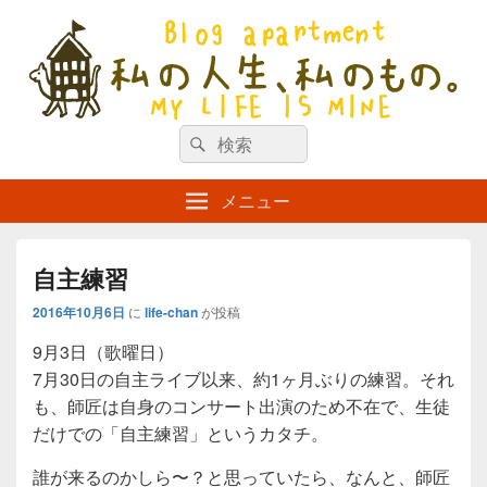
私の人生、私のもの。【新館】
検
my life is mine
検
索
索
対
メニュー
象:
自主練習
2016年10月6日
に
life-chan
が投稿
9月3日（歌曜日）
7月30日の自主ライブ以来、約1ヶ月ぶりの練習。それ
も、師匠は自身のコンサート出演のため不在で、生徒
だけでの「自主練習」というカタチ。
誰が来るのかしら〜？と思っていたら、なんと、師匠