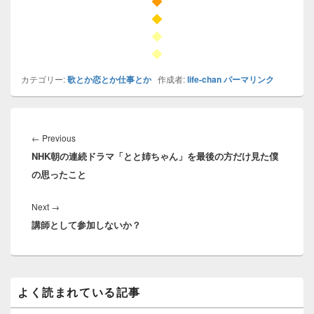
◆
◆
◆
◆
カテゴリー:
歌とか恋とか仕事とか
作成者:
life-chan
パーマリンク
投
稿
Previous
←
Previous
ナ
NHK朝の連続ドラマ「とと姉ちゃん」を最後の方だけ見た僕
post:
ビ
の思ったこと
ゲ
ー
Next
Next
→
シ
講師として参加しないか？
post:
ョ
ン
メ
よく読まれている記事
イ
ン