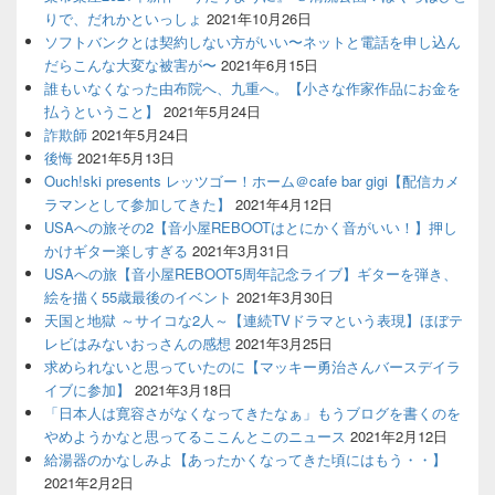
りで、だれかといっしょ
2021年10月26日
ソフトバンクとは契約しない方がいい〜ネットと電話を申し込ん
だらこんな大変な被害が〜
2021年6月15日
誰もいなくなった由布院へ、九重へ。【小さな作家作品にお金を
払うということ】
2021年5月24日
詐欺師
2021年5月24日
後悔
2021年5月13日
Ouch!ski presents レッツゴー！ホーム＠cafe bar gigi【配信カメ
ラマンとして参加してきた】
2021年4月12日
USAへの旅その2【音小屋REBOOTはとにかく音がいい！】押し
かけギター楽しすぎる
2021年3月31日
USAへの旅【音小屋REBOOT5周年記念ライブ】ギターを弾き、
絵を描く55歳最後のイベント
2021年3月30日
天国と地獄 ～サイコな2人～【連続TVドラマという表現】ほぼテ
レビはみないおっさんの感想
2021年3月25日
求められないと思っていたのに【マッキー勇治さんバースデイラ
イブに参加】
2021年3月18日
「日本人は寛容さがなくなってきたなぁ」もうブログを書くのを
やめようかなと思ってるここんとこのニュース
2021年2月12日
給湯器のかなしみよ【あったかくなってきた頃にはもう・・】
2021年2月2日