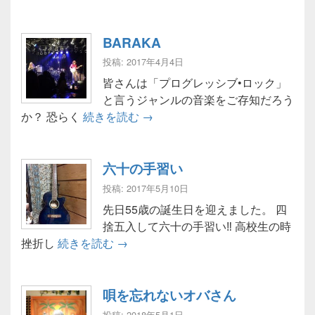
BARAKA
投稿: 2017年4月4日
皆さんは「プログレッシブ•ロック」
と言うジャンルの音楽をご存知だろう
BARAKA
か？ 恐らく
続きを読む
→
六十の手習い
投稿: 2017年5月10日
先日55歳の誕生日を迎えました。 四
捨五入して六十の手習い‼️ 高校生の時
六十の手習い
挫折し
続きを読む
→
唄を忘れないオバさん
投稿: 2018年5月1日