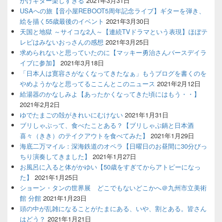
かけギター楽しすぎる
2021年3月31日
USAへの旅【音小屋REBOOT5周年記念ライブ】ギターを弾き、
絵を描く55歳最後のイベント
2021年3月30日
天国と地獄 ～サイコな2人～【連続TVドラマという表現】ほぼテ
レビはみないおっさんの感想
2021年3月25日
求められないと思っていたのに【マッキー勇治さんバースデイラ
イブに参加】
2021年3月18日
「日本人は寛容さがなくなってきたなぁ」もうブログを書くのを
やめようかなと思ってるここんとこのニュース
2021年2月12日
給湯器のかなしみよ【あったかくなってきた頃にはもう・・】
2021年2月2日
ゆでたまごの殻がきれいにむけない
2021年1月31日
ブリしゃぶって、食べたことある？【ブリしゃぶ鍋と日本酒
喜々（きき）のテイクアウトを食べてみた】
2021年1月29日
海底二万マイル：深海鉄道のオペラ【日曜日のお昼間に30分びっ
ちり演奏してきました】
2021年1月27日
お風呂に入ると体がかゆい【50歳をすぎてからアトピーになっ
た】
2021年1月25日
ショーン・タンの世界展 どこでもないどこかへ＠九州市立美術
館 分館
2021年1月23日
頭の中が乱雑になることがたまにある、いや、割とある。皆さん
はどう？
2021年1月21日