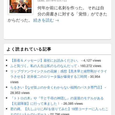
何年か前に名刺を作った。 それは自
分の肩書きに対する「覚悟」ができた
唄を忘れないオバさん
からだった。
続きを読む
→
メ
よく読まれている記事
イ
ン
サ
【新着＆メッセージ】最初にお読みください。
- 4,127 views
イ
ふと気づく。私の人生は私のものなんだって
- 160,272 views
ド
リップヴァンウインクルの花嫁：感想【黒木華と綾野剛がイライ
バ
ラさせる】岩井俊二のロリータ脳が爆発する三時間
- 30,954
ー
views
ウ
ィ
らるきい【なぜ並ぶのか全くわからない福岡のパスタ専門店】
-
ジ
28,953 views
ェ
『トトロの木』や『千と千尋の神隠し』の湯屋のモデルがある
ッ
【元湯陣屋】に行って来ました！
- 26,385 views
ト
君の縄。【久しぶりにAVを借りてみた】18禁コーナーに入ったこ
エ
とのない人へのレポート
- 22,796 views
リ