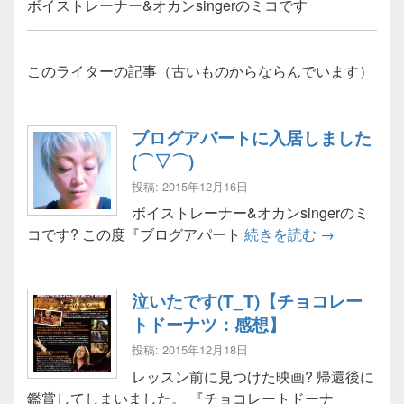
ボイストレーナー&オカンsingerのミコです
このライターの記事（古いものからならんでいます）
ブログアパートに入居しました
(⌒▽⌒)
投稿: 2015年12月16日
ボイストレーナー&オカンsingerのミ
ブログアパー
コです? この度『ブログアパート
続きを読む
→
泣いたです(T_T)【チョコレー
トドーナツ：感想】
投稿: 2015年12月18日
レッスン前に見つけた映画? 帰還後に
鑑賞してしまいました。 『チョコレートドーナ