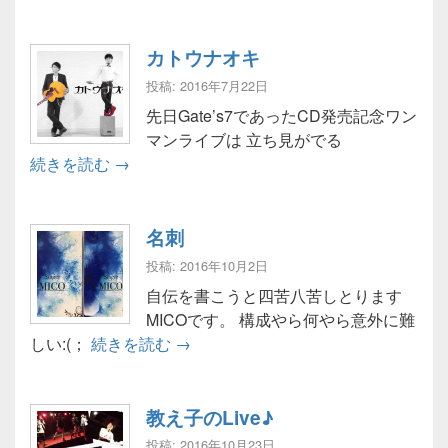
カトウナオキ
投稿: 2016年7月22日
先日Gate’s7であったCD発売記念ワン
マンライブは 立ち見がでる
カトウナオキ
続きを読む
→
名刺
投稿: 2016年10月2日
自伝を書こうと四苦八苦しとります
MICOです。 構成やら何やら意外に難
名刺
しい:(；
続きを読む
→
教え子のLive♪
投稿: 2016年10月23日