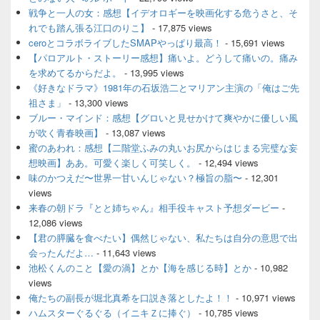
ア
戦争と一人の女：感想【イデオロギーを映画化する危うさと、そ
れでも踏ん張る江口のりこ】
- 17,875 views
ceroとコラボライブしたSMAPやっぱり最高！
- 15,691 views
【パロアルト・ストーリー感想】痛いよ。どうして痛いの。痛み
を求めてるからだよ。
- 13,995 views
《好きなドラマ》1981年の石坂浩二とマリアン主演の「俺はご先
祖さま」
- 13,300 views
ブルー・マインド：感想【グロいと見せかけて爽やかに優しい風
が吹く青春映画】
- 13,087 views
蜜のあわれ：感想【二階堂ふみの丸いお尻からはじまる完璧な妄
想映画】ああ。可愛く楽しく可笑しく。
- 12,494 views
味のかつえだ〜世界一甘いんじゃない？極旨の脂〜
- 12,301
views
来春の朝ドラ『とと姉ちゃん』相手役キャスト予想ダービー
-
12,086 views
【君の膵臓を食べたい】偶然じゃない、私たちは自分の意思で出
会ったんだよ…
- 11,643 views
池松くんのこと【愛の渦】とか【海を感じる時】とか
- 10,982
views
俺たちの副長が堀北真希を口説き落としたよ！！
- 10,971 views
ハムスターぐるぐる（イニキＺに捧ぐ）
- 10,785 views