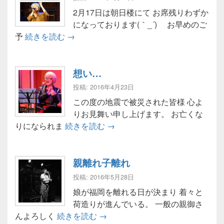
2月17日は朝日楼にて お席残りわずか
になっております(｀_´)ゞ お早めのご
ライブ告知ばーい( ´ ▽ ` )ﾉ?
予
続きを読む
→
想い…
投稿: 2016年4月23日
この度の地震で被災された皆様 心よ
りお見舞い申し上げます。 お亡くな
想い…
りになられま
続きを読む
→
親離れ子離れ
投稿: 2016年5月28日
娘が福岡を離れる日が決まり 着々と
荷造りが進んでいる。 一般の親御さ
親離れ子離れ
んよろしく
続きを読む
→