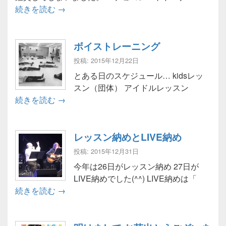
泣いたです(T_T)【チョコレートドーナツ：感
続きを読む
→
ボイストレーニング
投稿: 2015年12月22日
とある日のスケジュール… kidsレッ
スン（団体） アイドルレッスン
ボイストレーニング
続きを読む
→
レッスン納めとLIVE納め
投稿: 2015年12月31日
今年は26日がレッスン納め 27日が
LIVE納めでした(^^) LIVE納めは「
レッスン納めとLIVE納め
続きを読む
→