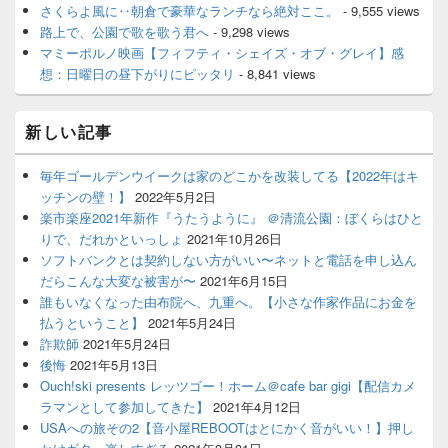
さくらよ風に‥朝倉で豪華なランチなら絶対ここ。
- 9,555 views
路上で、公園で歌を歌う君へ
- 9,298 views
マミーポルノ映画【フィフティ・シェイズ・オブ・グレイ】感
想：日曜日の昼下がりにピッタリ
- 8,841 views
新しい記事
毎年ゴールデンウイークは家のどこかを改装してる【2022年はキ
ッチンの壁！】
2022年5月2日
楽市楽座2021年新作『うたうように』 ＠清流公園：ぼくらはひと
りで、だれかといっしょ
2021年10月26日
ソフトバンクとは契約しない方がいい〜ネットと電話を申し込ん
だらこんな大変な被害が〜
2021年6月15日
誰もいなくなった由布院へ、九重へ。【小さな作家作品にお金を
払うということ】
2021年5月24日
詐欺師
2021年5月24日
後悔
2021年5月13日
Ouch!ski presents レッツゴー！ホーム＠cafe bar gigi【配信カメ
ラマンとして参加してきた】
2021年4月12日
USAへの旅その2【音小屋REBOOTはとにかく音がいい！】押し