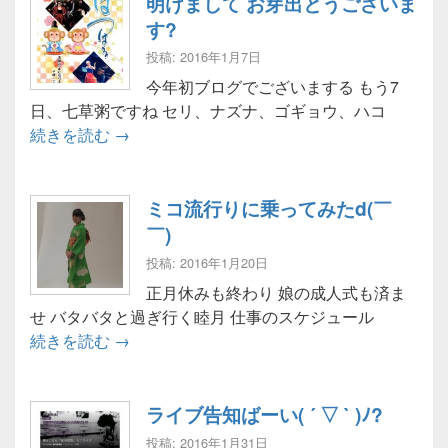
明けまして お芽出とうございま
す?
投稿: 2016年1月7日
今年初ブログでございまする もう7
日、七草粥ですね セリ、ナズナ、ゴギョウ、ハコ
明けまして お芽出とうございます?
続きを読む
→
ミコ流行りに乗ってみたd(￣
￣)
投稿: 2016年1月20日
正月休みも終わり 娘の成人式も済ま
せ バタバタと過ぎ行く睦月 仕事のスケジュール
ミコ流行りに乗ってみたd(￣ ￣)
続きを読む
→
ライブ告知ばーい( ´ ▽ ` )ﾉ?
投稿: 2016年1月31日