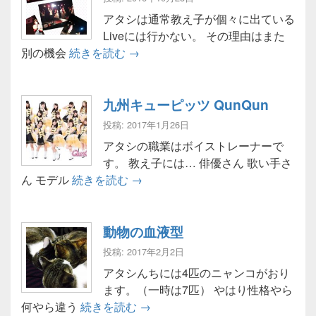
アタシは通常教え子が個々に出ている
Liveには行かない。 その理由はまた
教え子のLive♪
別の機会
続きを読む
→
九州キューピッツ QunQun
投稿: 2017年1月26日
アタシの職業はボイストレーナーで
す。 教え子には… 俳優さん 歌い手さ
九州キューピッツ QunQun
ん モデル
続きを読む
→
動物の血液型
投稿: 2017年2月2日
アタシんちには4匹のニャンコがおり
ます。（一時は7匹） やはり性格やら
動物の血液型
何やら違う
続きを読む
→