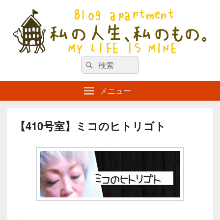
私の人生、私のもの。【新館】
検
my life is mine
検
索
索
対
メニュー
象:
【410号室】ミコのヒトリゴト