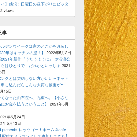
レイ】感想：日曜日の昼下がりにピッタ
42 views
記事
ールデンウイークは家のどこかを改装し
022年はキッチンの壁！】
2022年5月2日
2021年新作『うたうように』 ＠清流公
くらはひとりで、だれかといっしょ
2021
6日
バンクとは契約しない方がいい〜ネット
を申し込んだらこんな大変な被害が〜
6月15日
なくなった由布院へ、九重へ。【小さな
品にお金を払うということ】
2021年5月
2021年5月24日
21年5月13日
ski presents レッツゴー！ホーム＠cafe
gigi【配信カメラマンとして参加してきた】