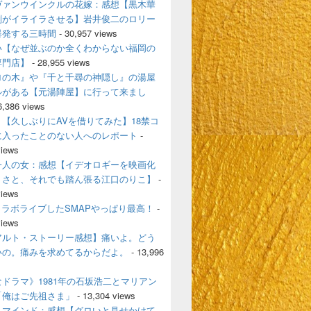
ヴァンウインクルの花嫁：感想【黒木華
剛がイライラさせる】岩井俊二のロリー
爆発する三時間
- 30,957 views
い【なぜ並ぶのか全くわからない福岡の
専門店】
- 28,955 views
ロの木』や『千と千尋の神隠し』の湯屋
ルがある【元湯陣屋】に行って来まし
6,386 views
【久しぶりにAVを借りてみた】18禁コ
に入ったことのない人へのレポート
-
views
一人の女：感想【イデオロギーを映画化
うさと、それでも踏ん張る江口のりこ】
-
views
とコラボライブしたSMAPやっぱり最高！
-
views
アルト・ストーリー感想】痛いよ。どう
いの。痛みを求めてるからだよ。
- 13,996
ドラマ》1981年の石坂浩二とマリアン
「俺はご先祖さま」
- 13,304 views
・マインド：感想【グロいと見せかけて