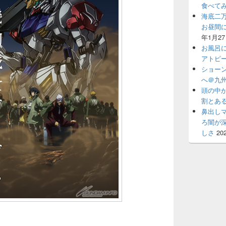
食べて
海底二
お昼間
年1月2
お風呂
アトピ
ショー
へ＠九州
頭の中
割とあ
鼻出し
ろ闇が
しさ
20