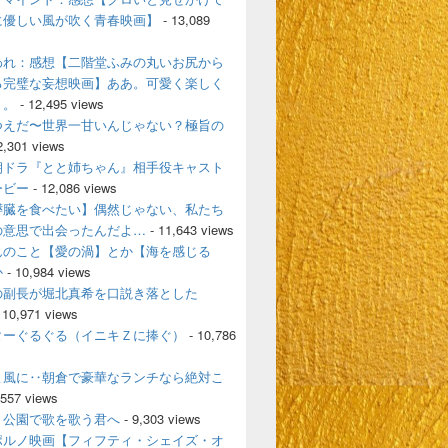
に優しい風が吹く青春映画】
- 13,089
われ：感想【二階堂ふみの丸いお尻から
る完璧な妄想映画】ああ。可愛く楽しく
く。
- 12,495 views
つえだ〜世界一甘いんじゃない？極旨の
2,301 views
朝ドラ『とと姉ちゃん』相手役キャスト
ービー
- 12,086 views
膵臓を食べたい】偶然じゃない、私たち
の意思で出会ったんだよ…
- 11,643 views
んのこと【愛の渦】とか【海を感じる
か
- 10,984 views
の副長が堀北真希を口説き落とした
 10,971 views
ターぐるぐる（イニキＺに捧ぐ）
- 10,786
よ風に‥朝倉で豪華なランチなら絶対こ
,557 views
、公園で歌を歌う君へ
- 9,303 views
ポルノ映画【フィフティ・シェイズ・オ