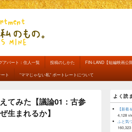
のもの。【新館】
グアパート：住人一覧
投稿のしかた
FIN-LAND【短編映画公
ケート
”ママじゃない私” ポートレートについて
メ
よく読
イ
えてみた【議論01：古参
ン
サ
【新着
ぜ生まれるか】
イ
4,128 v
ド
ふと気
バ
160,323
ー