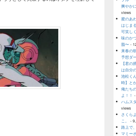
爽やか
views
蜜のあ
はじま
可笑し
味のか
脂〜
- 1
来春の
予想ダ
【君の
は自分
池松く
時】と
俺たち
よ！！
-
ハムス
views
さくら
こ。
- 9
路上で
マミー