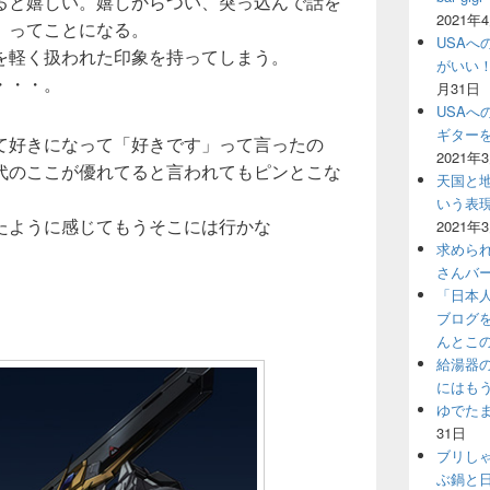
ると嬉しい。嬉しからつい、突っ込んで話を
2021年
」ってことになる。
USAへ
を軽く扱われた印象を持ってしまう。
がいい
・・・。
月31日
USAへ
ギター
て好きになって「好きです」って言ったの
2021年
代のここが優れてると言われてもピンとこな
天国と地
いう表
たように感じてもうそこには行かな
2021年
求めら
さんバ
「日本
ブログ
んとこ
給湯器
にはも
ゆでた
31日
ブリし
ぶ鍋と