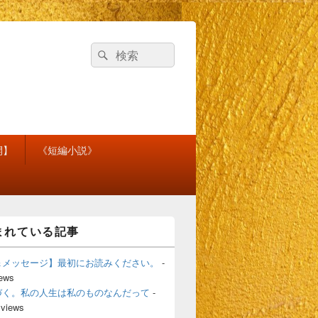
検
検
索
索
対
象:
開】
《短編小説》
まれている記事
＆メッセージ】最初にお読みください。
-
iews
づく。私の人生は私のものなんだって
-
 views