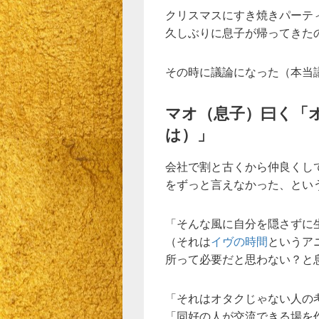
クリスマスにすき焼きパーテ
久しぶりに息子が帰ってきた
その時に議論になった（本当
マオ（息子）曰く「
は）」
会社で割と古くから仲良くし
をずっと言えなかった、とい
「そんな風に自分を隠さずに
（それは
イヴの時間
というア
所って必要だと思わない？と
「それはオタクじゃない人の
「同好の人が交流できる場を