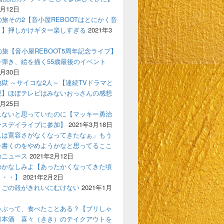
4月12日
の旅その2【音小屋REBOOTはとにかく音
！】押しかけギター楽しすぎる
2021年3
の旅【音小屋REBOOT5周年記念ライブ】
を弾き、絵を描く55歳最後のイベント
3月30日
獄 ～サイコな2人～【連続TVドラマと
現】ほぼテレビはみないおっさんの感想
3月25日
れないと思っていたのに【マッキー勇治
ースデイライブに参加】
2021年3月18日
人は寛容さがなくなってきたなぁ」もう
を書くのをやめようかなと思ってるここ
のニュース
2021年2月12日
のかなしみよ【あったかくなってきた頃
う・・】
2021年2月2日
まごの殻がきれいにむけない
2021年1月
ゃぶって、食べたことある？【ブリしゃ
日本酒 喜々（きき）のテイクアウトを