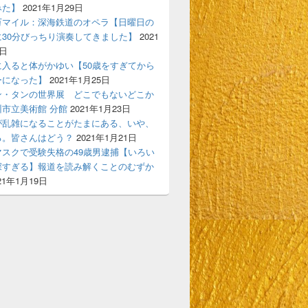
みた】
2021年1月29日
万マイル：深海鉄道のオペラ【日曜日の
に30分びっちり演奏してきました】
2021
7日
に入ると体がかゆい【50歳をすぎてから
ーになった】
2021年1月25日
ン・タンの世界展 どこでもないどこか
市立美術館 分館
2021年1月23日
が乱雑になることがたまにある、いや、
る。皆さんはどう？
2021年1月21日
マスクで受験失格の49歳男逮捕【いろい
深すぎる】報道を読み解くことのむずか
21年1月19日