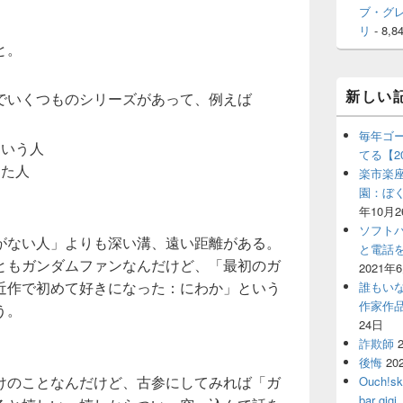
ブ・グ
リ
- 8,8
と。
新しい
でいくつものシリーズがあって、例えば
毎年ゴ
という人
てる【2
った人
楽市楽座
園：ぼ
年10月2
ソフト
がない人」よりも深い溝、遠い距離がある。
と電話
ともガンダムファンなんだけど、「最初のガ
2021年
近作で初めて好きになった：にわか」という
誰もい
作家作
う。
24日
詐欺師
後悔
20
けのことなんだけど、古参にしてみれば「ガ
Ouch!
bar 