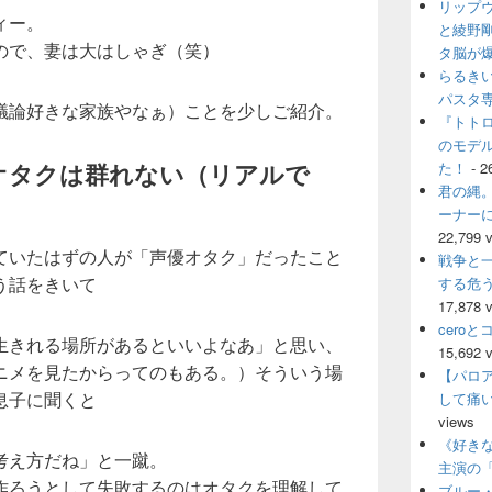
リップ
ウ
ィー。
ィ
と綾野
ので、妻は大はしゃぎ（笑）
ジ
タ脳が
ェ
らるき
ッ
パスタ
議論好きな家族やなぁ）ことを少しご紹介。
ト
『トト
エ
のモデ
リ
オタクは群れない（リアルで
ア
た！
- 2
君の縄。
ーナー
22,799 
ていたはずの人が「声優オタク」だったこと
戦争と
う話をきいて
する危
17,878 
cero
生きれる場所があるといいよなあ」と思い、
15,692 
ニメを見たからってのもある。）そういう場
【パロ
息子に聞くと
して痛
views
《好きな
考え方だね」と一蹴。
主演の
作ろうとして失敗するのはオタクを理解して
ブルー