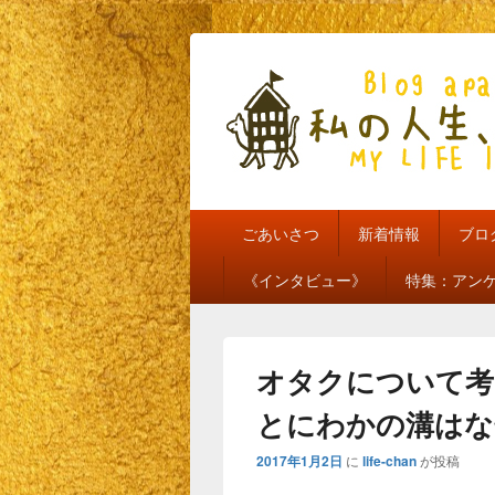
私の人生、私
my life is mine
メ
ごあいさつ
新着情報
ブロ
イ
ン
《インタビュー》
特集：アン
メ
ニ
ュ
ー
オタクについて考
とにわかの溝はな
2017年1月2日
に
life-chan
が投稿