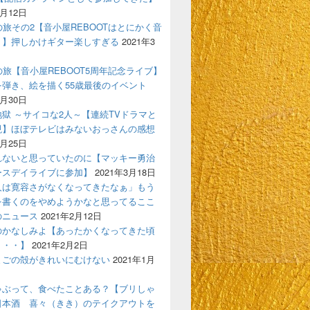
4月12日
の旅その2【音小屋REBOOTはとにかく音
！】押しかけギター楽しすぎる
2021年3
の旅【音小屋REBOOT5周年記念ライブ】
を弾き、絵を描く55歳最後のイベント
3月30日
獄 ～サイコな2人～【連続TVドラマと
現】ほぼテレビはみないおっさんの感想
3月25日
れないと思っていたのに【マッキー勇治
ースデイライブに参加】
2021年3月18日
人は寛容さがなくなってきたなぁ」もう
を書くのをやめようかなと思ってるここ
のニュース
2021年2月12日
のかなしみよ【あったかくなってきた頃
う・・】
2021年2月2日
まごの殻がきれいにむけない
2021年1月
ゃぶって、食べたことある？【ブリしゃ
日本酒 喜々（きき）のテイクアウトを