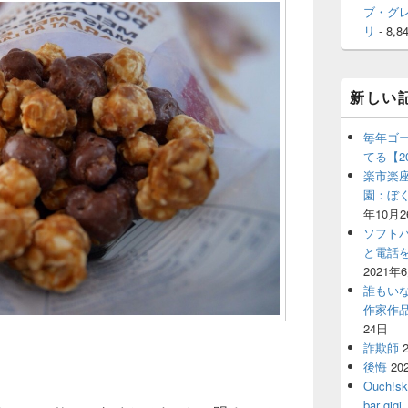
ブ・グ
リ
- 8,8
新しい
毎年ゴ
てる【2
楽市楽座
園：ぼ
年10月2
ソフト
と電話
2021年
誰もい
作家作
24日
詐欺師
後悔
20
Ouch!
bar 