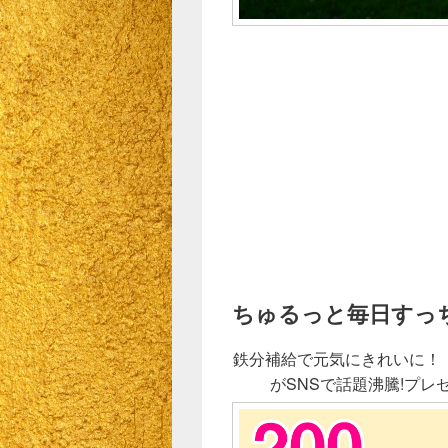
ちゅるっと毎日すっ
鉄分補給で元気にきれいに！
がSNSで話題沸騰!プ