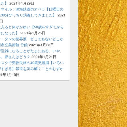
みた】
2021年1月29日
万マイル：深海鉄道のオペラ【日曜日の
に30分びっちり演奏してきました】
2021
7日
に入ると体がかゆい【50歳をすぎてから
ーになった】
2021年1月25日
ン・タンの世界展 どこでもないどこか
市立美術館 分館
2021年1月23日
が乱雑になることがたまにある、いや、
る。皆さんはどう？
2021年1月21日
マスクで受験失格の49歳男逮捕【いろい
深すぎる】報道を読み解くことのむずか
21年1月19日