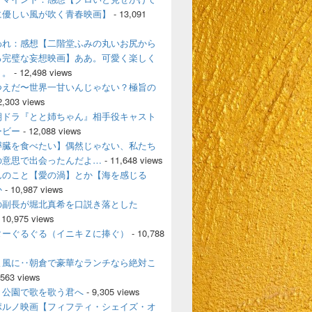
に優しい風が吹く青春映画】
- 13,091
われ：感想【二階堂ふみの丸いお尻から
る完璧な妄想映画】ああ。可愛く楽しく
く。
- 12,498 views
つえだ〜世界一甘いんじゃない？極旨の
2,303 views
朝ドラ『とと姉ちゃん』相手役キャスト
ービー
- 12,088 views
膵臓を食べたい】偶然じゃない、私たち
の意思で出会ったんだよ…
- 11,648 views
んのこと【愛の渦】とか【海を感じる
か
- 10,987 views
の副長が堀北真希を口説き落とした
 10,975 views
ターぐるぐる（イニキＺに捧ぐ）
- 10,788
よ風に‥朝倉で豪華なランチなら絶対こ
,563 views
、公園で歌を歌う君へ
- 9,305 views
ポルノ映画【フィフティ・シェイズ・オ