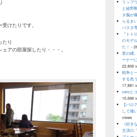
り
リップ
ウ
ィ
と綾野
ジ
タ脳が
ト
ェ
らるき
ー受けたりです。
ッ
パスタ
ト
『トト
エ
のモデ
ったり
リ
ア
た！
- 2
シェアの部屋探したり・・・。
君の縄。
ーナー
22,806 
戦争と
する危
17,881 
cero
15,696 
【パロ
して痛
views
《好きな
主演の
ブルー