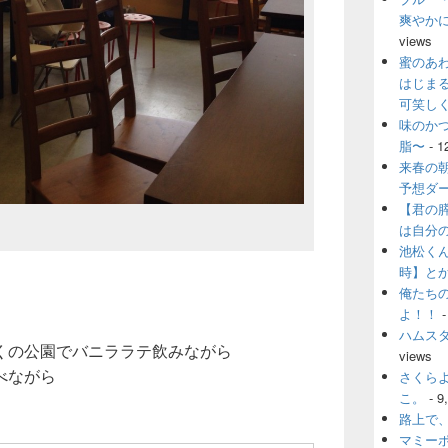
爽やか
views
蜜のあ
はじま
可笑し
味のか
脂〜
- 1
来春の
予想ダ
【君の
は自分
池松く
時】と
俺たち
よ！！
-
ハムス
くの公園でバニララテ飲みながら
views
べながら
さくら
こ。
- 9
路上で
マミー