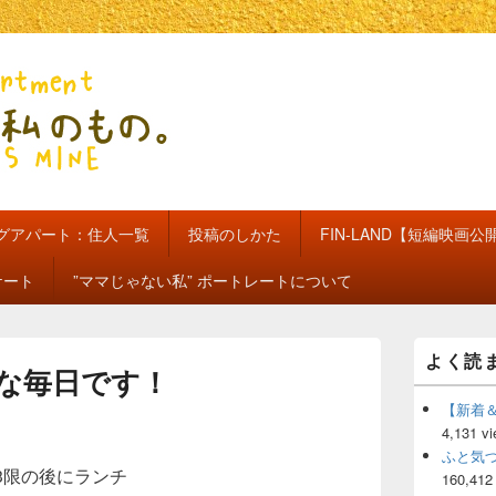
のもの。【新館】
グアパート：住人一覧
投稿のしかた
FIN-LAND【短編映画公
ケート
”ママじゃない私” ポートレートについて
メ
よく読
イ
な毎日です！
ン
サ
【新着
イ
4,131 v
ド
ふと気
バ
3限の後にランチ
160,412
ー