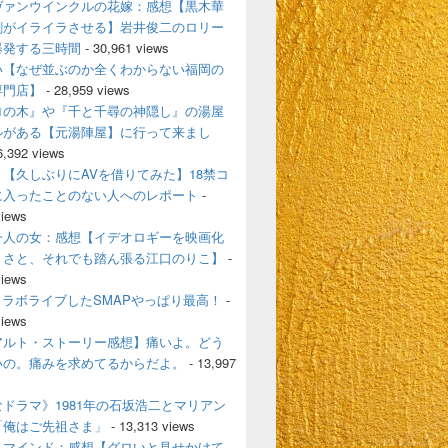
ヴァンウインクルの花嫁：感想【黒木華
剛がイライラさせる】岩井俊二のロリー
爆発する三時間
- 30,961 views
い【なぜ並ぶのか全くわからない福岡の
専門店】
- 28,959 views
ロの木』や『千と千尋の神隠し』の湯屋
ルがある【元湯陣屋】に行って来まし
6,392 views
【久しぶりにAVを借りてみた】18禁コ
に入ったことのない人へのレポート
-
views
一人の女：感想【イデオロギーを映画化
うさと、それでも踏ん張る江口のりこ】
-
views
とコラボライブしたSMAPやっぱり最高！
-
views
アルト・ストーリー感想】痛いよ。どう
いの。痛みを求めてるからだよ。
- 13,997
ドラマ》1981年の石坂浩二とマリアン
「俺はご先祖さま」
- 13,313 views
・マインド：感想【グロいと見せかけて