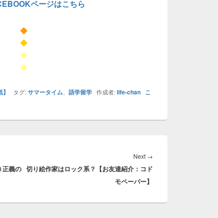
CEBOOKページはこちら
◆
◆
◆
◆
紙】
タグ:
サマータイム
、
語学留学
作成者:
life-chan
こ
Next
Next
→
き正義の
切り絵作家はロック系？【お友達紹介：コド
post:
モペーパー】