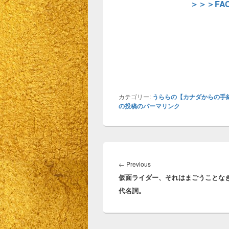
＞＞＞FA
カテゴリー:
うららの【カナダからの手
の投稿のパーマリンク
投
稿
Previous
←
Previous
ナ
仮面ライダー、それはまごうことな
post:
ビ
代名詞。
ゲ
ー
シ