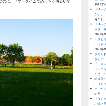
ぎなのに、サマータイムでめっちゃ明るいで
2021年
USAへ
がいい
月31日
USAへ
ギター
2021年
天国と地
いう表
2021年
求めら
さんバ
「日本
ブログ
んとこ
給湯器
にはも
ゆでた
31日
ブリし
ぶ鍋と