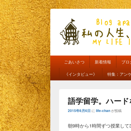
私の人生、私
my life is mine
メ
ごあいさつ
新着情報
ブロ
イ
ン
《インタビュー》
特集：アン
メ
ニ
ュ
ー
語学留学。ハード
2015年6月6日
に
life-chan
が投稿
朝9時から1時間ずつ授業して