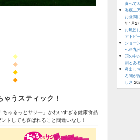
食べて
海底二
お昼間
年1月2
お風呂
アトピ
ショー
へ＠九州
◆
頭の中
割とあ
◆
鼻出し
◆
ろ闇が
◆
しさ
20
ちゃうスティック！
「ちゅるっとサジー」かわいすぎる健康食品
レゼントしても喜ばれること間違いなし！