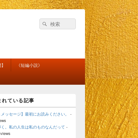
検
検
索
索
対
象:
開】
《短編小説》
まれている記事
＆メッセージ】最初にお読みください。
-
iews
づく。私の人生は私のものなんだって
-
 views