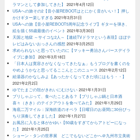
ラマンとして参加してきた】
2021年4月12日
USAへの旅その2【音小屋REBOOTはとにかく音がいい！】押し
かけギター楽しすぎる
2021年3月31日
USAへの旅【音小屋REBOOT5周年記念ライブ】ギターを弾き、
絵を描く55歳最後のイベント
2021年3月30日
天国と地獄 ～サイコな2人～【連続TVドラマという表現】ほぼテ
レビはみないおっさんの感想
2021年3月25日
求められないと思っていたのに【マッキー勇治さんバースデイラ
イブに参加】
2021年3月18日
「日本人は寛容さがなくなってきたなぁ」もうブログを書くのを
やめようかなと思ってるここんとこのニュース
2021年2月12日
給湯器のかなしみよ【あったかくなってきた頃にはもう・・】
2021年2月2日
ゆでたまごの殻がきれいにむけない
2021年1月31日
ブリしゃぶって、食べたことある？【ブリしゃぶ鍋と日本酒
喜々（きき）のテイクアウトを食べてみた】
2021年1月29日
海底二万マイル：深海鉄道のオペラ【日曜日のお昼間に30分びっ
ちり演奏してきました】
2021年1月27日
お風呂に入ると体がかゆい【50歳をすぎてからアトピーになっ
た】
2021年1月25日
ショーン・タンの世界展 どこでもないどこかへ＠九州市立美術