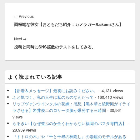
投
稿
Previous
←
Previous
ナ
両極端な彼女【おともだち紹介：カメラガールakemiさん】
post:
ビ
ゲ
Next
Next
→
ー
投稿と同時にSNS拡散のテストをしてみる。
post:
シ
ョ
ン
メ
よく読まれている記事
イ
ン
サ
【新着＆メッセージ】最初にお読みください。
- 4,131 views
イ
ふと気づく。私の人生は私のものなんだって
- 160,410 views
ド
リップヴァンウインクルの花嫁：感想【黒木華と綾野剛がイライ
バ
ラさせる】岩井俊二のロリータ脳が爆発する三時間
- 30,961
ー
views
ウ
ィ
らるきい【なぜ並ぶのか全くわからない福岡のパスタ専門店】
-
ジ
28,959 views
ェ
『トトロの木』や『千と千尋の神隠し』の湯屋のモデルがある