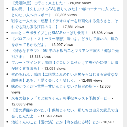
ッ
【元湯陣屋】に行って来ました！
- 26,392 views
ト
君の縄。【久しぶりにAVを借りてみた】18禁コーナーに入ったこ
エ
とのない人へのレポート
- 22,806 views
リ
ア
戦争と一人の女：感想【イデオロギーを映画化する危うさと、そ
れでも踏ん張る江口のりこ】
- 17,881 views
ceroとコラボライブしたSMAPやっぱり最高！
- 15,696 views
【パロアルト・ストーリー感想】痛いよ。どうして痛いの。痛み
を求めてるからだよ。
- 13,997 views
《好きなドラマ》1981年の石坂浩二とマリアン主演の「俺はご先
祖さま」
- 13,313 views
ブルー・マインド：感想【グロいと見せかけて爽やかに優しい風
が吹く青春映画】
- 13,091 views
蜜のあわれ：感想【二階堂ふみの丸いお尻からはじまる完璧な妄
想映画】ああ。可愛く楽しく可笑しく。
- 12,498 views
味のかつえだ〜世界一甘いんじゃない？極旨の脂〜
- 12,303
views
来春の朝ドラ『とと姉ちゃん』相手役キャスト予想ダービー
-
12,088 views
【君の膵臓を食べたい】偶然じゃない、私たちは自分の意思で出
会ったんだよ…
- 11,648 views
池松くんのこと【愛の渦】とか【海を感じる時】とか
- 10,987