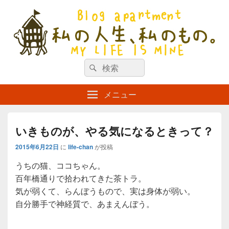
私の人生、私のもの。【新館】
検
my life is mine
検
索
索
対
メニュー
象:
いきものが、やる気になるときって？
2015年6月22日
に
life-chan
が投稿
うちの猫、ココちゃん。
百年橋通りで拾われてきた茶トラ。
気が弱くて、らんぼうもので、実は身体が弱い。
自分勝手で神経質で、あまえんぼう。