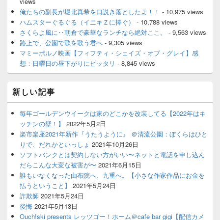
views
俺たちの副長が堀北真希を口説き落としたよ！！
- 10,975 views
ハムスターぐるぐる（イニキＺに捧ぐ）
- 10,788 views
さくらよ風に‥朝倉で豪華なランチなら絶対ここ。
- 9,563 views
路上で、公園で歌を歌う君へ
- 9,305 views
マミーポルノ映画【フィフティ・シェイズ・オブ・グレイ】感
想：日曜日の昼下がりにピッタリ
- 8,845 views
新しい記事
毎年ゴールデンウイークは家のどこかを改装してる【2022年はキ
ッチンの壁！】
2022年5月2日
楽市楽座2021年新作『うたうように』 ＠清流公園：ぼくらはひと
りで、だれかといっしょ
2021年10月26日
ソフトバンクとは契約しない方がいい〜ネットと電話を申し込ん
だらこんな大変な被害が〜
2021年6月15日
誰もいなくなった由布院へ、九重へ。【小さな作家作品にお金を
払うということ】
2021年5月24日
詐欺師
2021年5月24日
後悔
2021年5月13日
Ouch!ski presents レッツゴー！ホーム＠cafe bar gigi【配信カメ