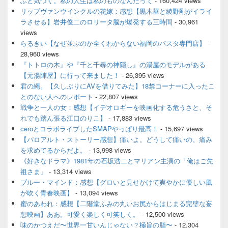
ふと気づく。私の人生は私のものなんだって
- 160,424 views
ド
リップヴァンウインクルの花嫁：感想【黒木華と綾野剛がイライ
バ
ラさせる】岩井俊二のロリータ脳が爆発する三時間
- 30,961
ー
views
ウ
ィ
らるきい【なぜ並ぶのか全くわからない福岡のパスタ専門店】
-
ジ
28,960 views
ェ
『トトロの木』や『千と千尋の神隠し』の湯屋のモデルがある
ッ
【元湯陣屋】に行って来ました！
- 26,395 views
ト
君の縄。【久しぶりにAVを借りてみた】18禁コーナーに入ったこ
エ
とのない人へのレポート
- 22,807 views
リ
ア
戦争と一人の女：感想【イデオロギーを映画化する危うさと、そ
れでも踏ん張る江口のりこ】
- 17,883 views
ceroとコラボライブしたSMAPやっぱり最高！
- 15,697 views
【パロアルト・ストーリー感想】痛いよ。どうして痛いの。痛み
を求めてるからだよ。
- 13,998 views
《好きなドラマ》1981年の石坂浩二とマリアン主演の「俺はご先
祖さま」
- 13,314 views
ブルー・マインド：感想【グロいと見せかけて爽やかに優しい風
が吹く青春映画】
- 13,094 views
蜜のあわれ：感想【二階堂ふみの丸いお尻からはじまる完璧な妄
想映画】ああ。可愛く楽しく可笑しく。
- 12,500 views
味のかつえだ〜世界一甘いんじゃない？極旨の脂〜
- 12,304