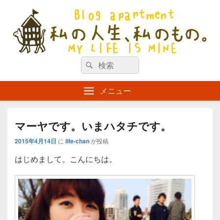
私の人生、私のもの。【新館】
検
my life is mine
検
索
索
対
メニュー
象:
マーヤです。いまハタチです。
2015年4月14日
に
life-chan
が投稿
はじめまして。こんにちは。