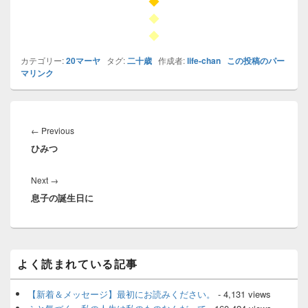
◆
◆
◆
カテゴリー:
20マーヤ
タグ:
二十歳
作成者:
life-chan
この投稿のパー
マリンク
投
稿
Previous
←
Previous
ナ
ひみつ
post:
ビ
ゲ
Next
Next
→
ー
息子の誕生日に
post:
シ
ョ
ン
メ
よく読まれている記事
イ
ン
サ
【新着＆メッセージ】最初にお読みください。
- 4,131 views
イ