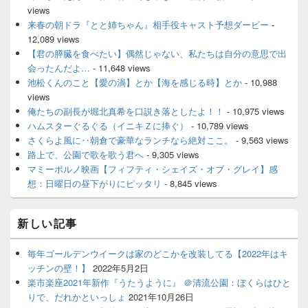
views
来春の朝ドラ『とと姉ちゃん』相手役キャスト予想ダービー
-
12,089 views
【君の膵臓を食べたい】偶然じゃない、私たちは自分の意思で出
会ったんだよ…
- 11,648 views
池松くんのこと【愛の渦】とか【海を感じる時】とか
- 10,988
views
俺たちの副長が堀北真希を口説き落としたよ！！
- 10,975 views
ハムスターぐるぐる（イニキＺに捧ぐ）
- 10,789 views
さくらよ風に‥朝倉で豪華なランチなら絶対ここ。
- 9,563 views
路上で、公園で歌を歌う君へ
- 9,305 views
マミーポルノ映画【フィフティ・シェイズ・オブ・グレイ】感
想：日曜日の昼下がりにピッタリ
- 8,845 views
新しい記事
毎年ゴールデンウイークは家のどこかを改装してる【2022年はキ
ッチンの壁！】
2022年5月2日
楽市楽座2021年新作『うたうように』 ＠清流公園：ぼくらはひと
りで、だれかといっしょ
2021年10月26日