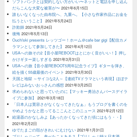
ソフトバンクとは契約しない方がいい〜ネットと電話を申し込ん
だらこんな大変な被害が〜
2021年6月15日
誰もいなくなった由布院へ、九重へ。【小さな作家作品にお金を
払うということ】
2021年5月24日
詐欺師
2021年5月24日
後悔
2021年5月13日
Ouch!ski presents レッツゴー！ホーム＠cafe bar gigi【配信カメ
ラマンとして参加してきた】
2021年4月12日
USAへの旅その2【音小屋REBOOTはとにかく音がいい！】押し
かけギター楽しすぎる
2021年3月31日
USAへの旅【音小屋REBOOT5周年記念ライブ】ギターを弾き、
絵を描く55歳最後のイベント
2021年3月30日
天国と地獄 ～サイコな2人～【連続TVドラマという表現】ほぼテ
レビはみないおっさんの感想
2021年3月25日
求められないと思っていたのに【マッキー勇治さんバースデイラ
イブに参加】
2021年3月18日
「日本人は寛容さがなくなってきたなぁ」もうブログを書くのを
やめようかなと思ってるここんとこのニュース
2021年2月12日
給湯器のかなしみよ【あったかくなってきた頃にはもう・・】
2021年2月2日
ゆでたまごの殻がきれいにむけない
2021年1月31日
ブリしゃぶって、食べたことある？【ブリしゃぶ鍋と日本酒