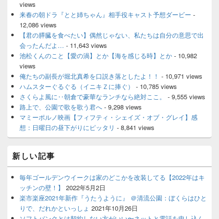
views
来春の朝ドラ『とと姉ちゃん』相手役キャスト予想ダービー
-
12,086 views
【君の膵臓を食べたい】偶然じゃない、私たちは自分の意思で出
会ったんだよ…
- 11,643 views
池松くんのこと【愛の渦】とか【海を感じる時】とか
- 10,982
views
俺たちの副長が堀北真希を口説き落としたよ！！
- 10,971 views
ハムスターぐるぐる（イニキＺに捧ぐ）
- 10,785 views
さくらよ風に‥朝倉で豪華なランチなら絶対ここ。
- 9,555 views
路上で、公園で歌を歌う君へ
- 9,298 views
マミーポルノ映画【フィフティ・シェイズ・オブ・グレイ】感
想：日曜日の昼下がりにピッタリ
- 8,841 views
新しい記事
毎年ゴールデンウイークは家のどこかを改装してる【2022年はキ
ッチンの壁！】
2022年5月2日
楽市楽座2021年新作『うたうように』 ＠清流公園：ぼくらはひと
りで、だれかといっしょ
2021年10月26日
ソフトバンクとは契約しない方がいい〜ネットと電話を申し込ん