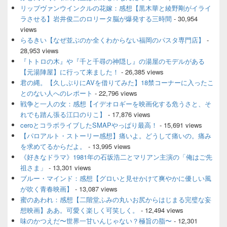
ド
リップヴァンウインクルの花嫁：感想【黒木華と綾野剛がイライ
バ
ラさせる】岩井俊二のロリータ脳が爆発する三時間
- 30,954
ー
views
ウ
ィ
らるきい【なぜ並ぶのか全くわからない福岡のパスタ専門店】
-
ジ
28,953 views
ェ
『トトロの木』や『千と千尋の神隠し』の湯屋のモデルがある
ッ
【元湯陣屋】に行って来ました！
- 26,385 views
ト
君の縄。【久しぶりにAVを借りてみた】18禁コーナーに入ったこ
エ
とのない人へのレポート
- 22,796 views
リ
ア
戦争と一人の女：感想【イデオロギーを映画化する危うさと、そ
れでも踏ん張る江口のりこ】
- 17,876 views
ceroとコラボライブしたSMAPやっぱり最高！
- 15,691 views
【パロアルト・ストーリー感想】痛いよ。どうして痛いの。痛み
を求めてるからだよ。
- 13,995 views
《好きなドラマ》1981年の石坂浩二とマリアン主演の「俺はご先
祖さま」
- 13,301 views
ブルー・マインド：感想【グロいと見せかけて爽やかに優しい風
が吹く青春映画】
- 13,087 views
蜜のあわれ：感想【二階堂ふみの丸いお尻からはじまる完璧な妄
想映画】ああ。可愛く楽しく可笑しく。
- 12,494 views
味のかつえだ〜世界一甘いんじゃない？極旨の脂〜
- 12,301