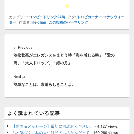
◆
カテゴリー:
コンビニドリンク24時
タグ:
トロピカーナ ココナツウォー
ター
作成者:
life-chan
この投稿のパーマリンク
投
稿
Previous
←
Previous
ナ
池松壮亮がエレガンスをまとう時「海を感じる時」「愛の
post:
ビ
渦」「大人ドロップ」「紙の月」
ゲ
ー
Next
Next
→
シ
簡単なことは、素晴らしきことよ。
post:
ョ
ン
メ
よく読まれている記事
イ
ン
サ
【新着＆メッセージ】最初にお読みください。
- 4,127 views
イ
ふと気づく。私の人生は私のものなんだって
- 160,280 views