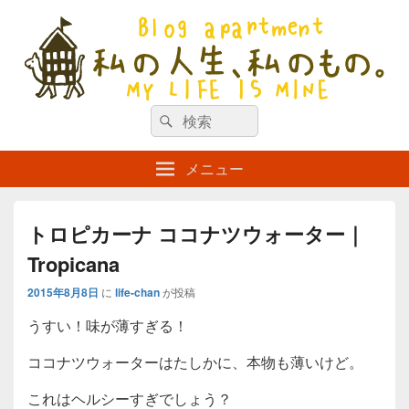
私の人生、私のもの。【新館】
検
my life is mine
検
索
索
対
メニュー
象:
トロピカーナ ココナツウォーター｜
Tropicana
2015年8月8日
に
life-chan
が投稿
うすい！味が薄すぎる！
ココナツウォーターはたしかに、本物も薄いけど。
これはヘルシーすぎでしょう？