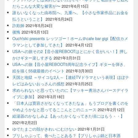
だらこんな大変な被害が〜
2021年6月15日
誰もいなくなった由布院へ、九重へ。【小さな作家作品にお金を
払うということ】
2021年5月24日
詐欺師
2021年5月24日
後悔
2021年5月13日
Ouch!ski presents レッツゴー！ホーム＠cafe bar gigi【配信カメ
ラマンとして参加してきた】
2021年4月12日
USAへの旅その2【音小屋REBOOTはとにかく音がいい！】押し
かけギター楽しすぎる
2021年3月31日
USAへの旅【音小屋REBOOT5周年記念ライブ】ギターを弾き、
絵を描く55歳最後のイベント
2021年3月30日
天国と地獄 ～サイコな2人～【連続TVドラマという表現】ほぼテ
レビはみないおっさんの感想
2021年3月25日
求められないと思っていたのに【マッキー勇治さんバースデイラ
イブに参加】
2021年3月18日
「日本人は寛容さがなくなってきたなぁ」もうブログを書くのを
やめようかなと思ってるここんとこのニュース
2021年2月12日
給湯器のかなしみよ【あったかくなってきた頃にはもう・・】
2021年2月2日
ゆでたまごの殻がきれいにむけない
2021年1月31日
ブリしゃぶって、食べたことある？【ブリしゃぶ鍋と日本酒