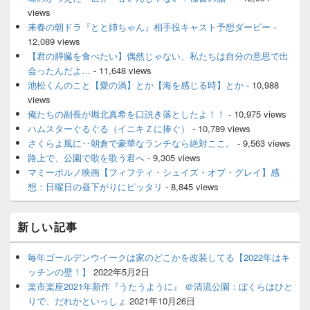
views
来春の朝ドラ『とと姉ちゃん』相手役キャスト予想ダービー
-
12,089 views
【君の膵臓を食べたい】偶然じゃない、私たちは自分の意思で出
会ったんだよ…
- 11,648 views
池松くんのこと【愛の渦】とか【海を感じる時】とか
- 10,988
views
俺たちの副長が堀北真希を口説き落としたよ！！
- 10,975 views
ハムスターぐるぐる（イニキＺに捧ぐ）
- 10,789 views
さくらよ風に‥朝倉で豪華なランチなら絶対ここ。
- 9,563 views
路上で、公園で歌を歌う君へ
- 9,305 views
マミーポルノ映画【フィフティ・シェイズ・オブ・グレイ】感
想：日曜日の昼下がりにピッタリ
- 8,845 views
新しい記事
毎年ゴールデンウイークは家のどこかを改装してる【2022年はキ
ッチンの壁！】
2022年5月2日
楽市楽座2021年新作『うたうように』 ＠清流公園：ぼくらはひと
りで、だれかといっしょ
2021年10月26日