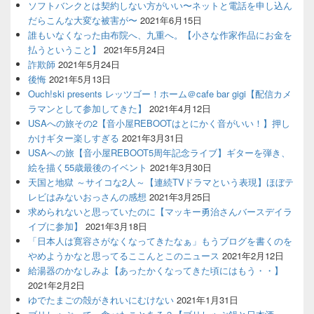
ソフトバンクとは契約しない方がいい〜ネットと電話を申し込ん
だらこんな大変な被害が〜
2021年6月15日
誰もいなくなった由布院へ、九重へ。【小さな作家作品にお金を
払うということ】
2021年5月24日
詐欺師
2021年5月24日
後悔
2021年5月13日
Ouch!ski presents レッツゴー！ホーム＠cafe bar gigi【配信カメ
ラマンとして参加してきた】
2021年4月12日
USAへの旅その2【音小屋REBOOTはとにかく音がいい！】押し
かけギター楽しすぎる
2021年3月31日
USAへの旅【音小屋REBOOT5周年記念ライブ】ギターを弾き、
絵を描く55歳最後のイベント
2021年3月30日
天国と地獄 ～サイコな2人～【連続TVドラマという表現】ほぼテ
レビはみないおっさんの感想
2021年3月25日
求められないと思っていたのに【マッキー勇治さんバースデイラ
イブに参加】
2021年3月18日
「日本人は寛容さがなくなってきたなぁ」もうブログを書くのを
やめようかなと思ってるここんとこのニュース
2021年2月12日
給湯器のかなしみよ【あったかくなってきた頃にはもう・・】
2021年2月2日
ゆでたまごの殻がきれいにむけない
2021年1月31日