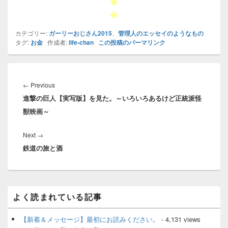
◆
◆
カテゴリー:
ガーリーおじさん2015
、
管理人のエッセイのようなもの
タグ:
お金
作成者:
life-chan
この投稿のパーマリンク
投
稿
Previous
←
Previous
ナ
進撃の巨人【実写版】を見た。～いろいろあるけど正統派怪
post:
ビ
獣映画～
ゲ
ー
Next
Next
→
シ
鉄道の旅と酒
post:
ョ
ン
メ
よく読まれている記事
イ
ン
サ
【新着＆メッセージ】最初にお読みください。
- 4,131 views
イ