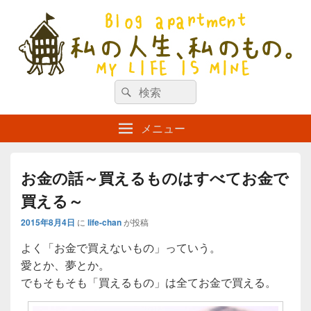
私の人生、私のもの。【新館】
検
my life is mine
検
索
索
対
メニュー
象:
お金の話～買えるものはすべてお金で
買える～
2015年8月4日
に
life-chan
が投稿
よく「お金で買えないもの」っていう。
愛とか、夢とか。
でもそもそも「買えるもの」は全てお金で買える。