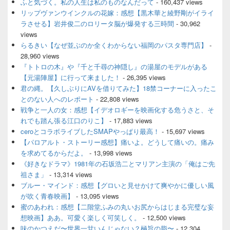
ふと気づく。私の人生は私のものなんだって
- 160,437 views
ド
リップヴァンウインクルの花嫁：感想【黒木華と綾野剛がイライ
バ
ラさせる】岩井俊二のロリータ脳が爆発する三時間
- 30,962
ー
views
ウ
ィ
らるきい【なぜ並ぶのか全くわからない福岡のパスタ専門店】
-
ジ
28,960 views
ェ
『トトロの木』や『千と千尋の神隠し』の湯屋のモデルがある
ッ
【元湯陣屋】に行って来ました！
- 26,395 views
ト
君の縄。【久しぶりにAVを借りてみた】18禁コーナーに入ったこ
エ
とのない人へのレポート
- 22,808 views
リ
ア
戦争と一人の女：感想【イデオロギーを映画化する危うさと、そ
れでも踏ん張る江口のりこ】
- 17,883 views
ceroとコラボライブしたSMAPやっぱり最高！
- 15,697 views
【パロアルト・ストーリー感想】痛いよ。どうして痛いの。痛み
を求めてるからだよ。
- 13,998 views
《好きなドラマ》1981年の石坂浩二とマリアン主演の「俺はご先
祖さま」
- 13,314 views
ブルー・マインド：感想【グロいと見せかけて爽やかに優しい風
が吹く青春映画】
- 13,095 views
蜜のあわれ：感想【二階堂ふみの丸いお尻からはじまる完璧な妄
想映画】ああ。可愛く楽しく可笑しく。
- 12,500 views
味のかつえだ〜世界一甘いんじゃない？極旨の脂〜
- 12,304