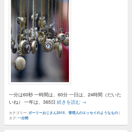
一分は60秒 一時間は、60分 一日は、24時間（だいた
60秒の世界と、きょう
いね） 一年は、365日
続きを読む
→
カテゴリー:
ガーリーおじさん2015
、
管理人のエッセイのようなもの
|
タグ:
一分間