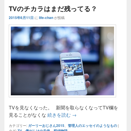
TVのチカラはまだ残ってる？
2015年6月11日
に
life-chan
が投稿
TVを見なくなった。 新聞を取らなくなってTV欄を
TVのチカラはまだ残ってる
見ることがなくな
続きを読む
→
カテゴリー:
ガーリーおじさん2015
、
管理人のエッセイのようなもの
|
タグ:
TV
、
傷だらけの天使
、
探偵物語