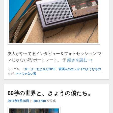
友人がやってるインタビュー＆フォトセッション“マ
「“ママじゃ
マじゃない私”ポートレート。 子
続きを読む
→
カテゴリー:
ガーリーおじさん2015
、
管理人のエッセイのようなもの
|
タグ:
ママじゃない私
60秒の世界と、きょうの僕たち。
2015年6月25日
に
life-chan
が投稿