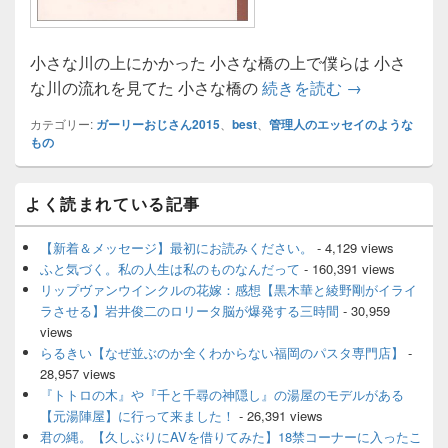
小さな川の上にかかった 小さな橋の上で僕らは 小さ
くまのプーさ
な川の流れを見てた 小さな橋の
続きを読む
→
カテゴリー:
ガーリーおじさん2015
、
best
、
管理人のエッセイのような
もの
メ
よく読まれている記事
イ
ン
サ
【新着＆メッセージ】最初にお読みください。
- 4,129 views
イ
ふと気づく。私の人生は私のものなんだって
- 160,391 views
ド
リップヴァンウインクルの花嫁：感想【黒木華と綾野剛がイライ
バ
ラさせる】岩井俊二のロリータ脳が爆発する三時間
- 30,959
ー
views
ウ
ィ
らるきい【なぜ並ぶのか全くわからない福岡のパスタ専門店】
-
ジ
28,957 views
ェ
『トトロの木』や『千と千尋の神隠し』の湯屋のモデルがある
ッ
【元湯陣屋】に行って来ました！
- 26,391 views
ト
君の縄。【久しぶりにAVを借りてみた】18禁コーナーに入ったこ
エ