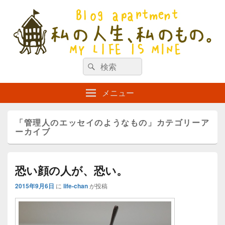
私の人生、私のもの。【新館】
検
my life is mine
検
索
索
対
メニュー
象:
「
管理人のエッセイのようなもの
」カテゴリーア
ーカイブ
恐い顔の人が、恐い。
2015年9月6日
に
life-chan
が投稿