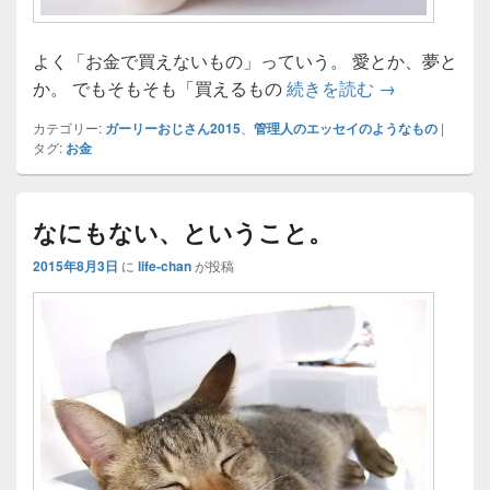
よく「お金で買えないもの」っていう。 愛とか、夢と
お金の話～買
か。 でもそもそも「買えるもの
続きを読む
→
カテゴリー:
ガーリーおじさん2015
、
管理人のエッセイのようなもの
|
タグ:
お金
なにもない、ということ。
2015年8月3日
に
life-chan
が投稿