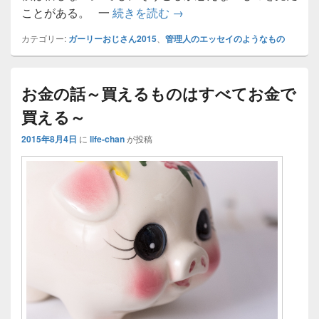
はじめての心霊体験【幽霊
ことがある。 一
続きを読む
→
カテゴリー:
ガーリーおじさん2015
、
管理人のエッセイのようなもの
お金の話～買えるものはすべてお金で
買える～
2015年8月4日
に
life-chan
が投稿