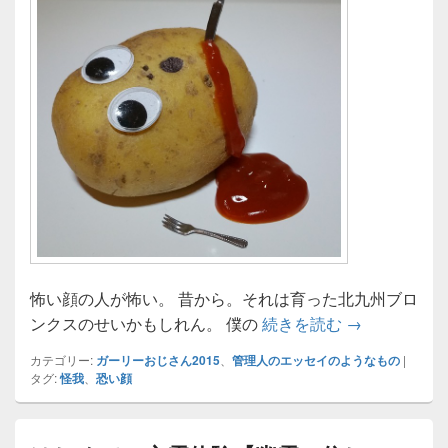
怖い顔の人が怖い。 昔から。それは育った北九州ブロ
恐い顔の人が
ンクスのせいかもしれん。 僕の
続きを読む
→
カテゴリー:
ガーリーおじさん2015
、
管理人のエッセイのようなもの
|
タグ:
怪我
、
恐い顔