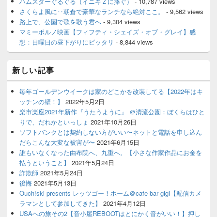
ハムスターぐるぐる（イニキＺに捧ぐ）
- 10,787 views
さくらよ風に‥朝倉で豪華なランチなら絶対ここ。
- 9,562 views
路上で、公園で歌を歌う君へ
- 9,304 views
マミーポルノ映画【フィフティ・シェイズ・オブ・グレイ】感
想：日曜日の昼下がりにピッタリ
- 8,844 views
新しい記事
毎年ゴールデンウイークは家のどこかを改装してる【2022年はキ
ッチンの壁！】
2022年5月2日
楽市楽座2021年新作『うたうように』 ＠清流公園：ぼくらはひと
りで、だれかといっしょ
2021年10月26日
ソフトバンクとは契約しない方がいい〜ネットと電話を申し込ん
だらこんな大変な被害が〜
2021年6月15日
誰もいなくなった由布院へ、九重へ。【小さな作家作品にお金を
払うということ】
2021年5月24日
詐欺師
2021年5月24日
後悔
2021年5月13日
Ouch!ski presents レッツゴー！ホーム＠cafe bar gigi【配信カメ
ラマンとして参加してきた】
2021年4月12日
USAへの旅その2【音小屋REBOOTはとにかく音がいい！】押し