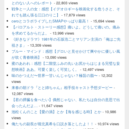
とのない人へのレポート
- 22,803 views
リ
ア
戦争と一人の女：感想【イデオロギーを映画化する危うさと、そ
れでも踏ん張る江口のりこ】
- 17,879 views
ceroとコラボライブしたSMAPやっぱり最高！
- 15,694 views
【パロアルト・ストーリー感想】痛いよ。どうして痛いの。痛み
を求めてるからだよ。
- 13,996 views
《好きなドラマ》1981年の石坂浩二とマリアン主演の「俺はご先
祖さま」
- 13,309 views
ブルー・マインド：感想【グロいと見せかけて爽やかに優しい風
が吹く青春映画】
- 13,090 views
蜜のあわれ：感想【二階堂ふみの丸いお尻からはじまる完璧な妄
想映画】ああ。可愛く楽しく可笑しく。
- 12,497 views
味のかつえだ〜世界一甘いんじゃない？極旨の脂〜
- 12,302
views
来春の朝ドラ『とと姉ちゃん』相手役キャスト予想ダービー
-
12,087 views
【君の膵臓を食べたい】偶然じゃない、私たちは自分の意思で出
会ったんだよ…
- 11,647 views
池松くんのこと【愛の渦】とか【海を感じる時】とか
- 10,986
views
俺たちの副長が堀北真希を口説き落としたよ！！
- 10,974 views