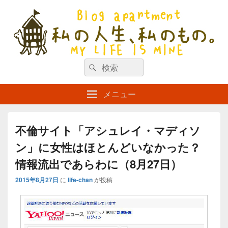
私の人生、私のもの。【新館】
検
my life is mine
検
索
索
対
メニュー
象:
不倫サイト「アシュレイ・マディソ
ン」に女性はほとんどいなかった？
情報流出であらわに（8月27日）
2015年8月27日
に
life-chan
が投稿