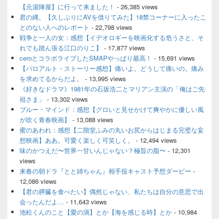
ッ
【元湯陣屋】に行って来ました！
- 26,385 views
ト
君の縄。【久しぶりにAVを借りてみた】18禁コーナーに入ったこ
エ
とのない人へのレポート
- 22,798 views
リ
ア
戦争と一人の女：感想【イデオロギーを映画化する危うさと、そ
れでも踏ん張る江口のりこ】
- 17,877 views
ceroとコラボライブしたSMAPやっぱり最高！
- 15,691 views
【パロアルト・ストーリー感想】痛いよ。どうして痛いの。痛み
を求めてるからだよ。
- 13,995 views
《好きなドラマ》1981年の石坂浩二とマリアン主演の「俺はご先
祖さま」
- 13,302 views
ブルー・マインド：感想【グロいと見せかけて爽やかに優しい風
が吹く青春映画】
- 13,088 views
蜜のあわれ：感想【二階堂ふみの丸いお尻からはじまる完璧な妄
想映画】ああ。可愛く楽しく可笑しく。
- 12,494 views
味のかつえだ〜世界一甘いんじゃない？極旨の脂〜
- 12,301
views
来春の朝ドラ『とと姉ちゃん』相手役キャスト予想ダービー
-
12,086 views
【君の膵臓を食べたい】偶然じゃない、私たちは自分の意思で出
会ったんだよ…
- 11,643 views
池松くんのこと【愛の渦】とか【海を感じる時】とか
- 10,984