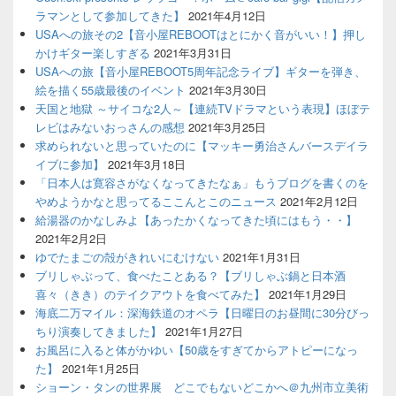
ラマンとして参加してきた】
2021年4月12日
USAへの旅その2【音小屋REBOOTはとにかく音がいい！】押し
かけギター楽しすぎる
2021年3月31日
USAへの旅【音小屋REBOOT5周年記念ライブ】ギターを弾き、
絵を描く55歳最後のイベント
2021年3月30日
天国と地獄 ～サイコな2人～【連続TVドラマという表現】ほぼテ
レビはみないおっさんの感想
2021年3月25日
求められないと思っていたのに【マッキー勇治さんバースデイラ
イブに参加】
2021年3月18日
「日本人は寛容さがなくなってきたなぁ」もうブログを書くのを
やめようかなと思ってるここんとこのニュース
2021年2月12日
給湯器のかなしみよ【あったかくなってきた頃にはもう・・】
2021年2月2日
ゆでたまごの殻がきれいにむけない
2021年1月31日
ブリしゃぶって、食べたことある？【ブリしゃぶ鍋と日本酒
喜々（きき）のテイクアウトを食べてみた】
2021年1月29日
海底二万マイル：深海鉄道のオペラ【日曜日のお昼間に30分びっ
ちり演奏してきました】
2021年1月27日
お風呂に入ると体がかゆい【50歳をすぎてからアトピーになっ
た】
2021年1月25日
ショーン・タンの世界展 どこでもないどこかへ＠九州市立美術