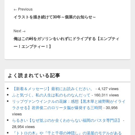
投
稿
Previous
←
Previous
ナ
イラストを描き続けて30年～個展のお知らせ～
post:
ビ
ゲ
Next
Next
→
ー
俺はこの峠をガソリンをいれずにドライブする【エンプティ
post:
シ
ー！エンプティー！】
ョ
ン
メ
よく読まれている記事
イ
ン
サ
【新着＆メッセージ】最初にお読みください。
- 4,127 views
イ
ふと気づく。私の人生は私のものなんだって
- 160,311 views
ド
リップヴァンウインクルの花嫁：感想【黒木華と綾野剛がイライ
バ
ラさせる】岩井俊二のロリータ脳が爆発する三時間
- 30,956
ー
views
ウ
ィ
らるきい【なぜ並ぶのか全くわからない福岡のパスタ専門店】
-
ジ
28,954 views
ェ
『トトロの木』や『千と千尋の神隠し』の湯屋のモデルがある