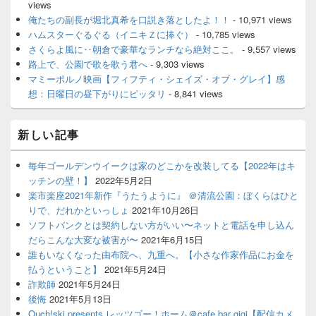
views
俺たちの副長が堀北真希を口説き落としたよ！！
- 10,971 views
ハムスターぐるぐる（イニキＺに捧ぐ）
- 10,785 views
さくらよ風に‥朝倉で豪華なランチなら絶対ここ。
- 9,557 views
路上で、公園で歌を歌う君へ
- 9,303 views
マミーポルノ映画【フィフティ・シェイズ・オブ・グレイ】感
想：日曜日の昼下がりにピッタリ
- 8,841 views
新しい記事
毎年ゴールデンウイークは家のどこかを改装してる【2022年はキ
ッチンの壁！】
2022年5月2日
楽市楽座2021年新作『うたうように』 ＠清流公園：ぼくらはひと
りで、だれかといっしょ
2021年10月26日
ソフトバンクとは契約しない方がいい〜ネットと電話を申し込ん
だらこんな大変な被害が〜
2021年6月15日
誰もいなくなった由布院へ、九重へ。【小さな作家作品にお金を
払うということ】
2021年5月24日
詐欺師
2021年5月24日
後悔
2021年5月13日
Ouch!ski presents レッツゴー！ホーム＠cafe bar gigi【配信カメ