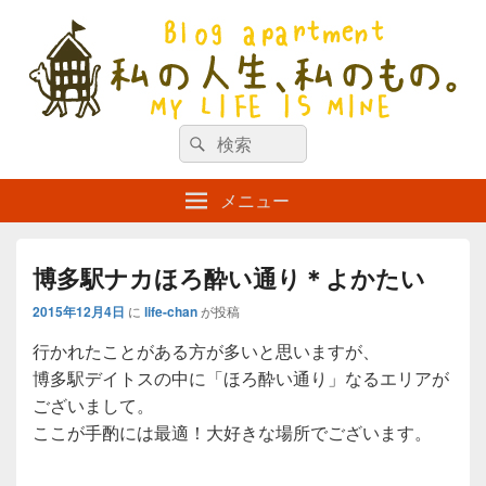
私の人生、私のもの。【新館】
検
my life is mine
検
索
索
対
メニュー
象:
博多駅ナカほろ酔い通り＊よかたい
2015年12月4日
に
life-chan
が投稿
行かれたことがある方が多いと思いますが、
博多駅デイトスの中に「ほろ酔い通り」なるエリアが
ございまして。
ここが手酌には最適！大好きな場所でございます。