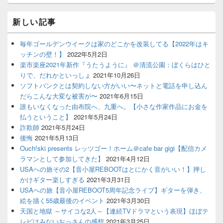
新しい記事
毎年ゴールデンウイークは家のどこかを改装してる【2022年はキ
ッチンの壁！】
2022年5月2日
楽市楽座2021年新作『うたうように』 ＠清流公園：ぼくらはひと
りで、だれかといっしょ
2021年10月26日
ソフトバンクとは契約しない方がいい〜ネットと電話を申し込ん
だらこんな大変な被害が〜
2021年6月15日
誰もいなくなった由布院へ、九重へ。【小さな作家作品にお金を
払うということ】
2021年5月24日
詐欺師
2021年5月24日
後悔
2021年5月13日
Ouch!ski presents レッツゴー！ホーム＠cafe bar gigi【配信カメ
ラマンとして参加してきた】
2021年4月12日
USAへの旅その2【音小屋REBOOTはとにかく音がいい！】押し
かけギター楽しすぎる
2021年3月31日
USAへの旅【音小屋REBOOT5周年記念ライブ】ギターを弾き、
絵を描く55歳最後のイベント
2021年3月30日
天国と地獄 ～サイコな2人～【連続TVドラマという表現】ほぼテ
レビはみないおっさんの感想
2021年3月25日