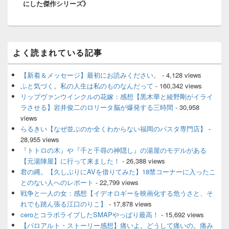
にした傑作シリーズ》
ン
メ
よく読まれている記事
イ
ン
サ
【新着＆メッセージ】最初にお読みください。
- 4,128 views
イ
ふと気づく。私の人生は私のものなんだって
- 160,342 views
ド
リップヴァンウインクルの花嫁：感想【黒木華と綾野剛がイライ
バ
ラさせる】岩井俊二のロリータ脳が爆発する三時間
- 30,958
ー
views
ウ
ィ
らるきい【なぜ並ぶのか全くわからない福岡のパスタ専門店】
-
ジ
28,955 views
ェ
『トトロの木』や『千と千尋の神隠し』の湯屋のモデルがある
ッ
【元湯陣屋】に行って来ました！
- 26,388 views
ト
君の縄。【久しぶりにAVを借りてみた】18禁コーナーに入ったこ
エ
とのない人へのレポート
- 22,799 views
リ
ア
戦争と一人の女：感想【イデオロギーを映画化する危うさと、そ
れでも踏ん張る江口のりこ】
- 17,878 views
ceroとコラボライブしたSMAPやっぱり最高！
- 15,692 views
【パロアルト・ストーリー感想】痛いよ。どうして痛いの。痛み