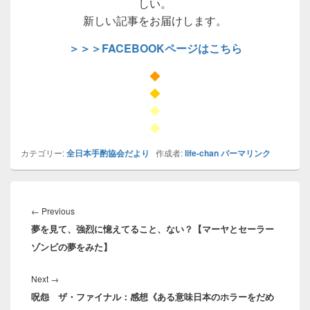
しい。
新しい記事をお届けします。
＞＞＞FACEBOOKページはこちら
◆
◆
◆
◆
カテゴリー:
全日本手酌協会だより
作成者:
life-chan
パーマリンク
投
稿
Previous
←
Previous
ナ
夢を見て、強烈に憶えてること、ない？【マーヤとセーラー
post:
ビ
ゾンビの夢をみた】
ゲ
ー
Next
Next
→
シ
呪怨 ザ・ファイナル：感想《ある意味日本のホラーをだめ
post:
ョ