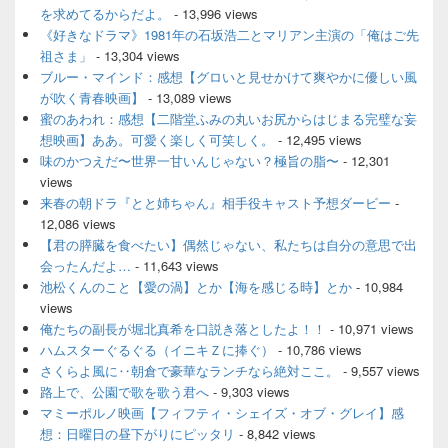
を求めてるからだよ。
- 13,996 views
《好きなドラマ》1981年の石坂浩二とマリアン主演の「俺はご先
祖さま」
- 13,304 views
ブルー・マインド：感想【グロいと見せかけて爽やかに優しい風
が吹く青春映画】
- 13,089 views
蜜のあわれ：感想【二階堂ふみの丸いお尻からはじまる完璧な妄
想映画】ああ。可愛く楽しく可笑しく。
- 12,495 views
味のかつえだ〜世界一甘いんじゃない？極旨の脂〜
- 12,301
views
来春の朝ドラ『とと姉ちゃん』相手役キャスト予想ダービー
-
12,086 views
【君の膵臓を食べたい】偶然じゃない、私たちは自分の意思で出
会ったんだよ…
- 11,643 views
池松くんのこと【愛の渦】とか【海を感じる時】とか
- 10,984
views
俺たちの副長が堀北真希を口説き落としたよ！！
- 10,971 views
ハムスターぐるぐる（イニキＺに捧ぐ）
- 10,786 views
さくらよ風に‥朝倉で豪華なランチなら絶対ここ。
- 9,557 views
路上で、公園で歌を歌う君へ
- 9,303 views
マミーポルノ映画【フィフティ・シェイズ・オブ・グレイ】感
想：日曜日の昼下がりにピッタリ
- 8,842 views