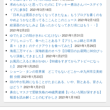
求められないと思っていたのに【マッキー勇治さんバースデイラ
イブに参加】
2021年3月18日
「日本人は寛容さがなくなってきたなぁ」もうブログを書くのを
やめようかなと思ってるここんとこのニュース
2021年2月12日
給湯器のかなしみよ【あったかくなってきた頃にはもう・・】
2021年2月2日
ゆでたまごの殻がきれいにむけない
2021年1月31日
ブリしゃぶって、食べたことある？【ブリしゃぶ鍋と日本酒
喜々（きき）のテイクアウトを食べてみた】
2021年1月29日
海底二万マイル：深海鉄道のオペラ【日曜日のお昼間に30分びっ
ちり演奏してきました】
2021年1月27日
お風呂に入ると体がかゆい【50歳をすぎてからアトピーになっ
た】
2021年1月25日
ショーン・タンの世界展 どこでもないどこかへ＠九州市立美術
館 分館
2021年1月23日
頭の中が乱雑になることがたまにある、いや、割とある。皆さん
はどう？
2021年1月21日
鼻出しマスクで受験失格の49歳男逮捕【いろいろ闇が深すぎる】
報道を読み解くことのむずかしさ
2021年1月19日