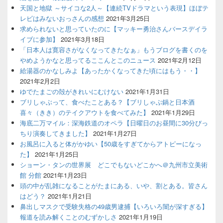
天国と地獄 ～サイコな2人～【連続TVドラマという表現】ほぼテ
レビはみないおっさんの感想
2021年3月25日
求められないと思っていたのに【マッキー勇治さんバースデイラ
イブに参加】
2021年3月18日
「日本人は寛容さがなくなってきたなぁ」もうブログを書くのを
やめようかなと思ってるここんとこのニュース
2021年2月12日
給湯器のかなしみよ【あったかくなってきた頃にはもう・・】
2021年2月2日
ゆでたまごの殻がきれいにむけない
2021年1月31日
ブリしゃぶって、食べたことある？【ブリしゃぶ鍋と日本酒
喜々（きき）のテイクアウトを食べてみた】
2021年1月29日
海底二万マイル：深海鉄道のオペラ【日曜日のお昼間に30分びっ
ちり演奏してきました】
2021年1月27日
お風呂に入ると体がかゆい【50歳をすぎてからアトピーになっ
た】
2021年1月25日
ショーン・タンの世界展 どこでもないどこかへ＠九州市立美術
館 分館
2021年1月23日
頭の中が乱雑になることがたまにある、いや、割とある。皆さん
はどう？
2021年1月21日
鼻出しマスクで受験失格の49歳男逮捕【いろいろ闇が深すぎる】
報道を読み解くことのむずかしさ
2021年1月19日