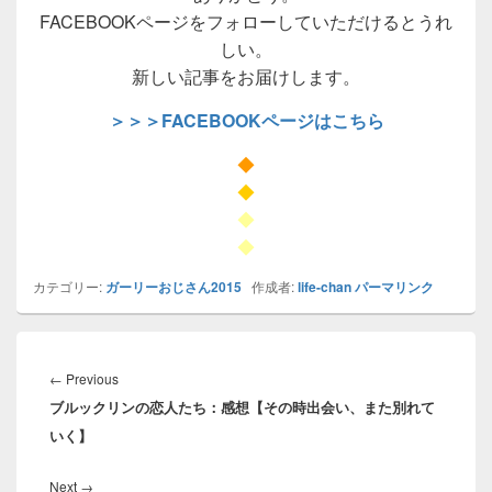
FACEBOOKページをフォローしていただけるとうれ
しい。
新しい記事をお届けします。
＞＞＞FACEBOOKページはこちら
◆
◆
◆
◆
カテゴリー:
ガーリーおじさん2015
作成者:
life-chan
パーマリンク
投
稿
Previous
←
Previous
ナ
ブルックリンの恋人たち：感想【その時出会い、また別れて
post:
ビ
いく】
ゲ
ー
Next
Next
→