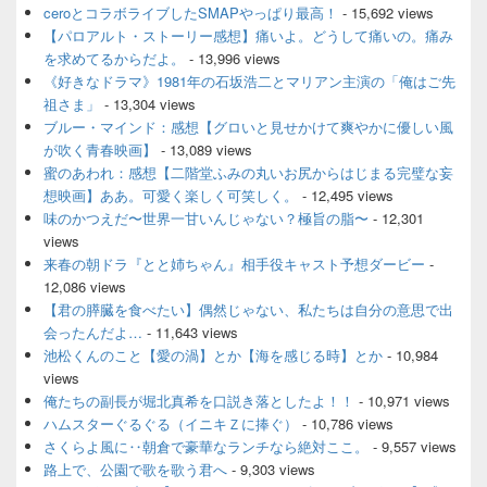
ceroとコラボライブしたSMAPやっぱり最高！
- 15,692 views
【パロアルト・ストーリー感想】痛いよ。どうして痛いの。痛み
を求めてるからだよ。
- 13,996 views
《好きなドラマ》1981年の石坂浩二とマリアン主演の「俺はご先
祖さま」
- 13,304 views
ブルー・マインド：感想【グロいと見せかけて爽やかに優しい風
が吹く青春映画】
- 13,089 views
蜜のあわれ：感想【二階堂ふみの丸いお尻からはじまる完璧な妄
想映画】ああ。可愛く楽しく可笑しく。
- 12,495 views
味のかつえだ〜世界一甘いんじゃない？極旨の脂〜
- 12,301
views
来春の朝ドラ『とと姉ちゃん』相手役キャスト予想ダービー
-
12,086 views
【君の膵臓を食べたい】偶然じゃない、私たちは自分の意思で出
会ったんだよ…
- 11,643 views
池松くんのこと【愛の渦】とか【海を感じる時】とか
- 10,984
views
俺たちの副長が堀北真希を口説き落としたよ！！
- 10,971 views
ハムスターぐるぐる（イニキＺに捧ぐ）
- 10,786 views
さくらよ風に‥朝倉で豪華なランチなら絶対ここ。
- 9,557 views
路上で、公園で歌を歌う君へ
- 9,303 views