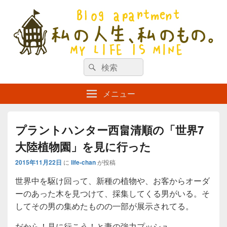
私の人生、私のもの。【新館】
検
my life is mine
検
索
索
対
メニュー
象:
プラントハンター西畠清順の「世界7
大陸植物園」を見に行った
2015年11月22日
に
life-chan
が投稿
世界中を駆け回って、新種の植物や、お客からオーダ
ーのあった木を見つけて、採集してくる男がいる。そ
してその男の集めたものの一部が展示されてる。
だから！見に行こう！と妻の強力プッシュ。