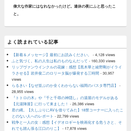
シ
偉大な作家にはなれなかったけど。連休の夜にふと思ったこ
post:
ョ
と。
ン
メ
よく読まれている記事
イ
ン
サ
【新着＆メッセージ】最初にお読みください。
- 4,128 views
イ
ふと気づく。私の人生は私のものなんだって
- 160,330 views
ド
リップヴァンウインクルの花嫁：感想【黒木華と綾野剛がイライ
バ
ラさせる】岩井俊二のロリータ脳が爆発する三時間
- 30,957
ー
views
ウ
ィ
らるきい【なぜ並ぶのか全くわからない福岡のパスタ専門店】
-
ジ
28,955 views
ェ
『トトロの木』や『千と千尋の神隠し』の湯屋のモデルがある
ッ
【元湯陣屋】に行って来ました！
- 26,386 views
ト
君の縄。【久しぶりにAVを借りてみた】18禁コーナーに入ったこ
エ
とのない人へのレポート
- 22,799 views
リ
ア
戦争と一人の女：感想【イデオロギーを映画化する危うさと、そ
れでも踏ん張る江口のりこ】
- 17,878 views