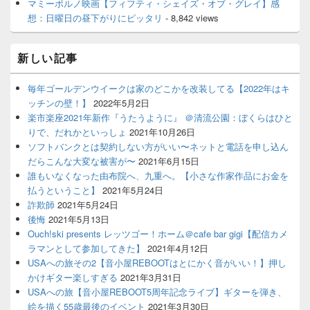
マミーポルノ映画【フィフティ・シェイズ・オブ・グレイ】感
想：日曜日の昼下がりにピッタリ
- 8,842 views
新しい記事
毎年ゴールデンウイークは家のどこかを改装してる【2022年はキ
ッチンの壁！】
2022年5月2日
楽市楽座2021年新作『うたうように』 ＠清流公園：ぼくらはひと
りで、だれかといっしょ
2021年10月26日
ソフトバンクとは契約しない方がいい〜ネットと電話を申し込ん
だらこんな大変な被害が〜
2021年6月15日
誰もいなくなった由布院へ、九重へ。【小さな作家作品にお金を
払うということ】
2021年5月24日
詐欺師
2021年5月24日
後悔
2021年5月13日
Ouch!ski presents レッツゴー！ホーム＠cafe bar gigi【配信カメ
ラマンとして参加してきた】
2021年4月12日
USAへの旅その2【音小屋REBOOTはとにかく音がいい！】押し
かけギター楽しすぎる
2021年3月31日
USAへの旅【音小屋REBOOT5周年記念ライブ】ギターを弾き、
絵を描く55歳最後のイベント
2021年3月30日