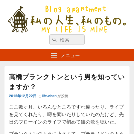
私の人生、私のもの。【新館】
検
my life is mine
検
索
索
対
メニュー
象:
高橋プランクトンという男を知ってい
ますか？
2015年12月22日
に
life-chan
が投稿
ここ数ヶ月、いろんなところですれ違ったり、ライブ
を見てくれたり、噂を聞いたりしていたのだけど、先
日のブローインのライブで初めて彼の歌を聴いた。
プランクトンのように小さくて、プテラノドンのよう