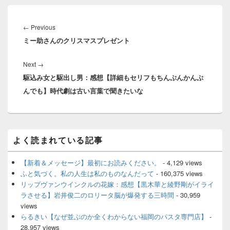
投
稿
Previous
←
Previous
ナ
ミー助さんのクリスマスプレゼント
post:
ビ
ゲ
Next
Next
→
ー
駆込み女と駆出し男：感想【詳細もセリフもちんぷんかんぷ
post:
シ
んでも】時代劇は古い言葉で聞きたいな
ョ
ン
メ
よく読まれている記事
イ
ン
サ
【新着＆メッセージ】最初にお読みください。
- 4,129 views
イ
ふと気づく。私の人生は私のものなんだって
- 160,375 views
ド
リップヴァンウインクルの花嫁：感想【黒木華と綾野剛がイライ
バ
ラさせる】岩井俊二のロリータ脳が爆発する三時間
- 30,959
ー
views
ウ
ィ
らるきい【なぜ並ぶのか全くわからない福岡のパスタ専門店】
-
ジ
28,957 views