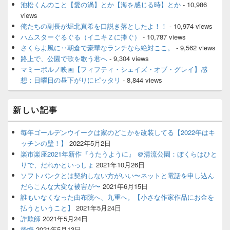
池松くんのこと【愛の渦】とか【海を感じる時】とか
- 10,986
views
俺たちの副長が堀北真希を口説き落としたよ！！
- 10,974 views
ハムスターぐるぐる（イニキＺに捧ぐ）
- 10,787 views
さくらよ風に‥朝倉で豪華なランチなら絶対ここ。
- 9,562 views
路上で、公園で歌を歌う君へ
- 9,304 views
マミーポルノ映画【フィフティ・シェイズ・オブ・グレイ】感
想：日曜日の昼下がりにピッタリ
- 8,844 views
新しい記事
毎年ゴールデンウイークは家のどこかを改装してる【2022年はキ
ッチンの壁！】
2022年5月2日
楽市楽座2021年新作『うたうように』 ＠清流公園：ぼくらはひと
りで、だれかといっしょ
2021年10月26日
ソフトバンクとは契約しない方がいい〜ネットと電話を申し込ん
だらこんな大変な被害が〜
2021年6月15日
誰もいなくなった由布院へ、九重へ。【小さな作家作品にお金を
払うということ】
2021年5月24日
詐欺師
2021年5月24日
後悔
2021年5月13日