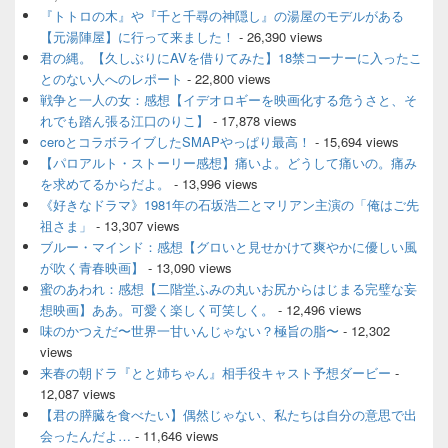
ェ
『トトロの木』や『千と千尋の神隠し』の湯屋のモデルがある
ッ
【元湯陣屋】に行って来ました！
- 26,390 views
ト
君の縄。【久しぶりにAVを借りてみた】18禁コーナーに入ったこ
エ
とのない人へのレポート
- 22,800 views
リ
ア
戦争と一人の女：感想【イデオロギーを映画化する危うさと、そ
れでも踏ん張る江口のりこ】
- 17,878 views
ceroとコラボライブしたSMAPやっぱり最高！
- 15,694 views
【パロアルト・ストーリー感想】痛いよ。どうして痛いの。痛み
を求めてるからだよ。
- 13,996 views
《好きなドラマ》1981年の石坂浩二とマリアン主演の「俺はご先
祖さま」
- 13,307 views
ブルー・マインド：感想【グロいと見せかけて爽やかに優しい風
が吹く青春映画】
- 13,090 views
蜜のあわれ：感想【二階堂ふみの丸いお尻からはじまる完璧な妄
想映画】ああ。可愛く楽しく可笑しく。
- 12,496 views
味のかつえだ〜世界一甘いんじゃない？極旨の脂〜
- 12,302
views
来春の朝ドラ『とと姉ちゃん』相手役キャスト予想ダービー
-
12,087 views
【君の膵臓を食べたい】偶然じゃない、私たちは自分の意思で出
会ったんだよ…
- 11,646 views