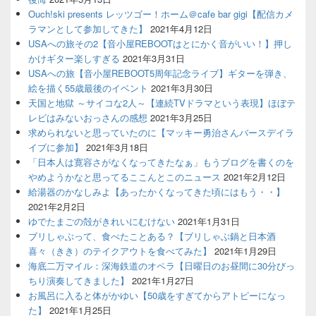
Ouch!ski presents レッツゴー！ホーム＠cafe bar gigi【配信カメ
ラマンとして参加してきた】
2021年4月12日
USAへの旅その2【音小屋REBOOTはとにかく音がいい！】押し
かけギター楽しすぎる
2021年3月31日
USAへの旅【音小屋REBOOT5周年記念ライブ】ギターを弾き、
絵を描く55歳最後のイベント
2021年3月30日
天国と地獄 ～サイコな2人～【連続TVドラマという表現】ほぼテ
レビはみないおっさんの感想
2021年3月25日
求められないと思っていたのに【マッキー勇治さんバースデイラ
イブに参加】
2021年3月18日
「日本人は寛容さがなくなってきたなぁ」もうブログを書くのを
やめようかなと思ってるここんとこのニュース
2021年2月12日
給湯器のかなしみよ【あったかくなってきた頃にはもう・・】
2021年2月2日
ゆでたまごの殻がきれいにむけない
2021年1月31日
ブリしゃぶって、食べたことある？【ブリしゃぶ鍋と日本酒
喜々（きき）のテイクアウトを食べてみた】
2021年1月29日
海底二万マイル：深海鉄道のオペラ【日曜日のお昼間に30分びっ
ちり演奏してきました】
2021年1月27日
お風呂に入ると体がかゆい【50歳をすぎてからアトピーになっ
た】
2021年1月25日